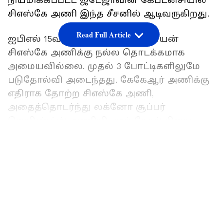
நியமிக்கப்பட்ட ஜடேஜாவின் கேப்டன்சியில்
சிஎஸ்கே அணி இந்த சீசனில் ஆடிவருகிறது.
Read Full Article
ஐபிஎல் 15வது சீசன் நடப்பு சாம்பியன்
சிஎஸ்கே அணிக்கு நல்ல தொடக்கமாக
அமையவில்லை. முதல் 3 போட்டிகளிலுமே
படுதோல்வி அடைந்தது. கேகேஆர் அணிக்கு
எதிராக தோற்ற சிஎஸ்கே அணி,
அதைத்தொடர்ந்து லக்னோ சூப்பர்
ஜெயிண்ட்ஸ் அணியிடமும் தோல்வியை
தழுவியது. பஞ்சாப் கிங்ஸுக்கு எதிராக
LATEST VIDEOS
நேற்று ஆடிய 3வது போட்டியிலும், 181
ரன்கள் என்ற இலக்கை விரட்ட முடியாமல் 54
ரன்கள் வித்தியாசத்தில் படுதோல்வி
அடைந்தது.