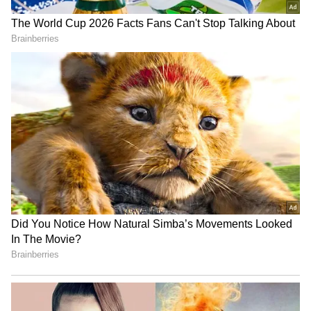
அணியை வீழ்த்தி ஐடிரீம்
திருப்பூர் தமிழன்ஸ் அபார
வெற்றி!