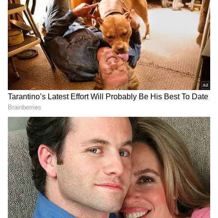
DOWNLOAD APP
ஐபிஎல் தொடங்கிய 2008ம் ஆண்டிலிருந்து
சிஎஸ்கே அணிக்காக ஆடிய சுரேஷ்
ரெய்னா, சிஎஸ்கே அணியின் மிகப்பெரிய