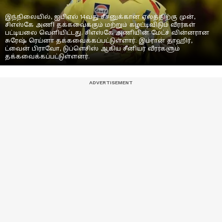
இந்நிலையில், ஐபிஎல் 14வது சீசனுக்கான ஏலத்திற்கு முன்,
சிஎஸ்கே அணி தக்கவைக்கும் மற்றும் கழட்டிவிடும் வீரர்கள்
பட்டியலை வெளியிட்டது. சிஎஸ்கே அணியின் மேட்ச் வின்னரான
சுரேஷ் ரெய்னா தக்கவைக்கப்பட்டுள்ளார். இம்ரான் தாஹிர்,
ட்வைன் பிராவோ, டுப்ளெசிஸ் ஆகிய சீனியர் வீரர்களும்
தக்கவைக்கப்பட்டுள்ளனர்.