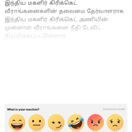
இந்திய மகளிர் கிரிக்கெட்
வீராங்கனைகளின் தலைமை தேர்வாளராக
இந்திய மகளிர் கிரிக்கெட் அணியின்
முன்னாள் வீராங்கனை நீதி டேவிட்
நியமிக்கப்பட்டுள்ளார்.
ஆஸ்திரேலியாவுக்கு 174 ரன்கள்,
LATEST VIDEOS
இங்கிலாந்துக்கு 7 விக்கெட் – யாருக்கு
முதல் வெற்றி?
நீது டேவிட் தவிர, பெண்கள் தேர்வுக்குழு
உறுப்பினர்களாக ரேணு மார்கரெட், ஆர்த்தி
வைத்யா, கல்பனா வெங்கடாச்சார், ஷ்யாமா
டி ஷா ஆகியோரையும் பிசிசிஐ
நியமித்துள்ளது. இந்திய மகளிர்
கிரிக்கெட்டில் வீராங்கனைகளின்