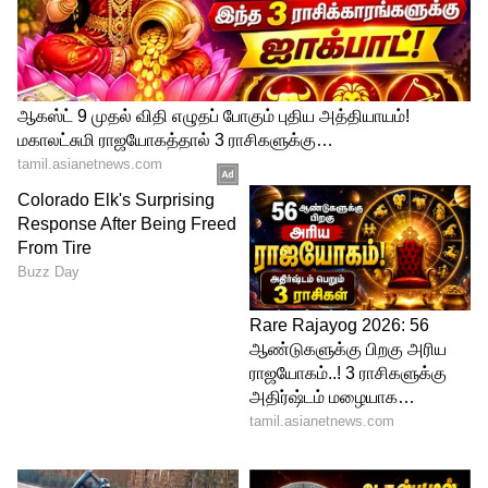
நீது டேவிட் (தலைவர்), ரேணு மார்கரெட்,
ஆர்த்தி வைத்யா, கல்பனா வெங்கடாச்சார்,
ஷ்யாமா டி ஷா
ஜூனியர் கிரிக்கெட் கமிட்டி:
வி.எஸ்.திலக் நாயுடு (தலைவர்), ரணதேப்
போஸ், ஹர்விந்தர் சிங் சோதி, பதிக் படேல்,
கிருஷேன் மோகன்.