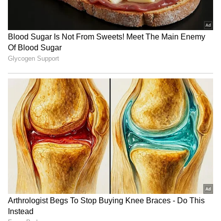
இதே போன்று ஜூனியர் மகளிர் கிரிக்கெட்
வீராங்கனைகளின் தலைமை தேர்வாளராக
விஎஸ் திலக் நாயுடு நியமிக்கப்பட்டுள்ளார்.
இவரைத் தவிர, ராந்தேவ் போஸ்,
ஹர்விந்தர் சிங் சோதி, பதிக் படேல்,
கிருஷ்ண மோகன் ஆகியோரும் இந்த
குழுவில் இடம் பெற்றுள்ளனர். இவர்களது
தலைமையிலான குழு தான் ஒன்றாக
இணைந்து தான் வீராங்கனைகளை தேர்வு
செய்வார்கள் என்பது குறிப்பிடத்தக்கது.
ஆளாளுக்கு சொற்ப ரன்களில்
ஆட்டமிழந்த சேப்பாக்கம் சூப்பர் கில்லீஸ்!