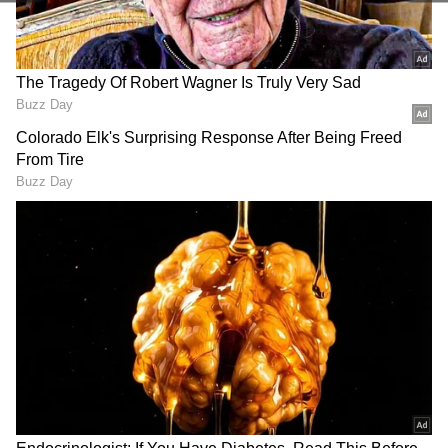
India T20I Squad: இந்திய
KS Bharat Retirement:
டி20 அணியில்
இந்திய அணியில் இனி
இடம்பிடித்த வைபவ்
இடமில்லை; 32 வயதில்
சூர்யவன்ஷி!
திடீர் ஓய்வை அறிவித்த
சூர்யகுமார், ஹர்திக்
விக்கெட் கீப்பர்!
நீக்கம்! அட! புது கேப்டன்
இவரா?