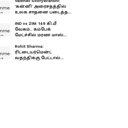
Vaibhav Sooryavanshi:
'கன்னி' அரைசதத்தில்
உலக சாதனை படைத்த
வைபவ் சூர்யவன்ஷி!
இந்தியா மாஸ் வெற்றி!
IND vs ZIM: 149 கி.மீ
வேகம்.. கம்பேக்
மேட்ச்சில் மரண மாஸ்
காட்டிய மயங்க் யாதவ்..
வரலாற்று சாதனை!
Rohit Sharma:
ரிட்டையர்மென்ட்
வதந்திக்கு பேட்டால்
பதிலடி! லார்ட்ஸில்
வரலாற்று சதம் அடித்த
ஹிட்மேன்!