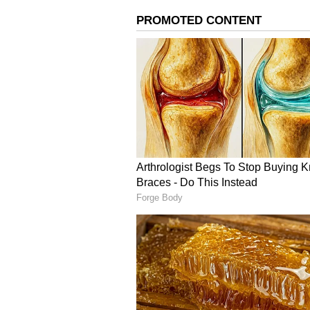
கைப்பற்றிய வீரர் என்ற சாதனை
2022 ஆம் ஆண்டில் நம்பர் 1 இட
யாதவ்!
கடந்த 2017 ஆம் ஆண்டு முதல் ப
அடிலெய்ட் அணிக்காக விளையாடி
விக்கெட்டை கைப்பற்றினால் அ
இல்லை. இன்னும் 3 விக்கெட்ட
தெரிகிறது. 3 விக்கெட்டுகள் க
படைப்பேன் என்ற நம்பிக்கை உள்