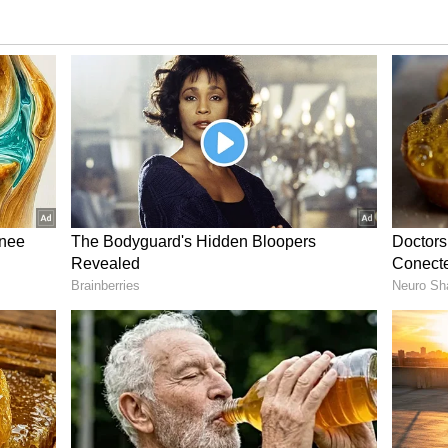
யை படைப்பார்.
ம்: டி20 போட்டிகளில் கில்லாடி சூர்யகுமார்
ிக்பேஷ் லீக் தொடரில் அறிமுகமானது முதல்
 வருகிறார். புத்தாண்டில் 100 ஆவது
தை விட சந்தோஷம் எனக்கு வேறு ஒன்றும்
ுகள் கைப்பற்றுவது கனவை விட பெரிதாக
ைப்பற்றி 100 விக்கெட்டுகள் சாதனையை
ளதாக ரஷீத் கான் தெரிவித்துள்ளார்.