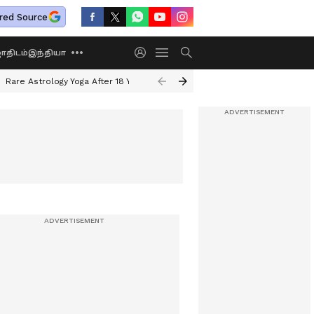
red Source
திடம்
இந்தியா
Rare Astrology Yoga After 18 Years
Dwi Pushkar Yoga 2026
Guru Peyar