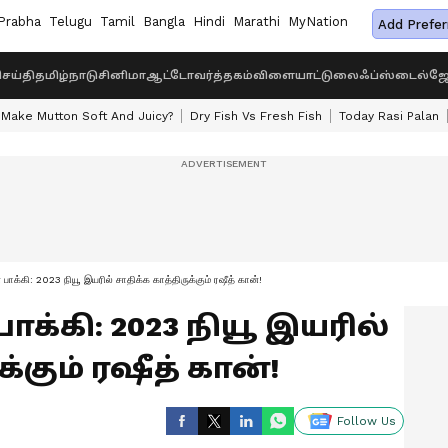
Prabha
Telugu
Tamil
Bangla
Hindi
Marathi
MyNation
Add Prefer
ெய்தி
தமிழ்நாடு
சினிமா
ஆட்டோ
வர்த்தகம்
விளையாட்டு
லைஃப்ஸ்டைல்
ஜோ
Make Mutton Soft And Juicy?
Dry Fish Vs Fresh Fish
Today Rasi Palan
 பாக்கி: 2023 நியூ இயரில் சாதிக்க காத்திருக்கும் ரஷீத் கான்!
ாக்கி: 2023 நியூ இயரில்
க்கும் ரஷீத் கான்!
Follow Us