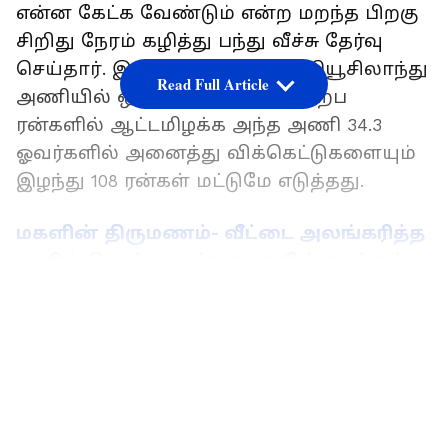
என்ன கேட்க வேண்டும் என்ற மறந்த பிறகு
சிறிது நேரம் கழித்து பந்து வீச்சு தேர்வு
செய்தார். இதையடுத்து ஆடிய நியூசிலாந்து
Read Full Article
அணியில் ஒவ்வொருவரும் சொற்ப
ரன்களில் ஆட்டமிழக்க அந்த அணி 34.3
ஓவர்களில் அனைத்து விக்கெட்டுகளையும்
இழந்து 108 ரன்கள் மட்டுமே எடுத்தது.
மகளின் திருமணம்- வீட்டை அலங்கரித்த
சுனில் ஷெட்டி: கண்டாலாவில் நடக்கும்
கேஎல் ராகுல் - அதியா ஷெட்டி
LATEST VIDEOS
திருமணம்!
இதைத் தொடர்ந்து எளிய இலக்கை
துரத்திய இந்திய அணியில் ரோகித் சர்மா