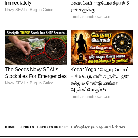
HOME
SPORTS
SPORTS CRICKET
எங்கிருந்தோ ஓடி வந்து ரோகித் சர்மாவை கட்டிப்பிடித்த சிறுவன்: அலேக்காக தூக்கிச் சென்ற பாதுகாவலர்!