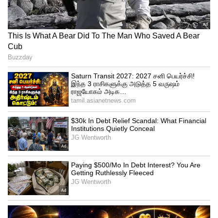
சத்தியமா ஒன்னும் தெரியல: மறந்தே
போச்சு: டாஸில் ஜெயிச்ச ரோகித் சர்மா
சிரித்துக் கொண்டே பதில்