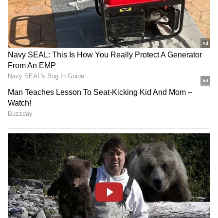
அணியை வீழ்த்தி ஐடிரீம்
போட்டிகள் கொண்ட தொடரை 1-0 என்ற
திருப்பூர் தமிழன்ஸ் அபார
கணக்கில் கைப்பற்றியுள்ளது என்பது
வெற்றி!
குறிப்பிடத்தக்கது. இரு அணிகளுக்கு
இடையிலான 3ஆவது மற்றும் கடைசி ஒரு
நாள் போட்டி வரும் 24 ஆம் தேதி இந்தூர்
மைதானத்தில் நடக்க இருக்கிறது.