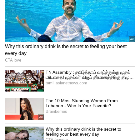
ஒளிபரப்பாளர் ரவிசாஸ்திரி, நியூசிலாந்து
அணியின் கேப்டன் டாம் லாதம் ஆகியோர்
இருந்தனர் என்பது குறிப்பிடத்தக்கது. இதே
போன்று இதற்கு முன்னதாக கடந்த 1981 ஆம்
ஆண்டு பாகிஸ்தானைச் சேர்ந்த முகமது
ஜாவெட் மியன்டாட் டாஸ் வென்ற பிறகு
எனக்கு தெரியாது, நான் உள்ளே
செல்கிறேன் அதன் பிறகு உங்களுக்கு
தெரிவிக்கிறேன் என்று கூறியிருந்தார்
என்பது குறிப்பிடத்தக்கது.