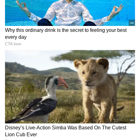
இதையும் படிங்க:
பெண்கள் இந்த மந்திரம்
உச்சரித்தால் தங்கம் தானாக தேடி வரும்!
DOWNLOAD APP
வைகாசி அமாவாசை