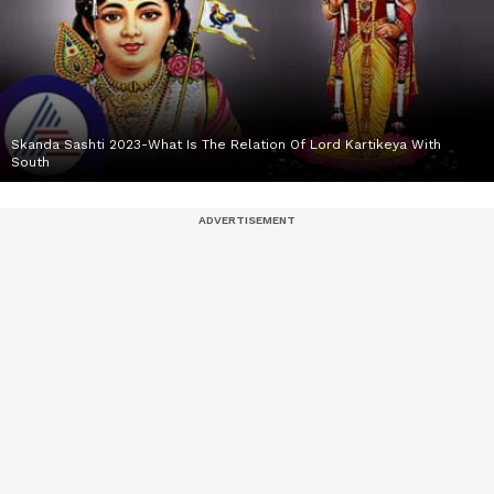
Skanda Sashti 2023-What Is The Relation Of Lord Kartikeya With
South