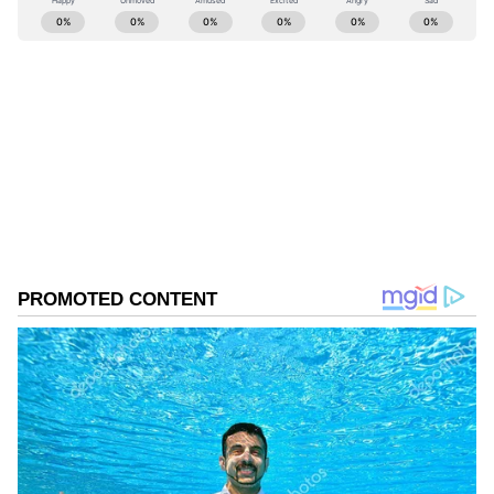
ABOUT THE AUTHOR
maria pani
MP
Published :
May 18 2023, 10:25 AM IST
Follow Us
இந்துக்களுடைய வழிபாட்டு நாட்களில்
முக்கியத்துவம் வாய்ந்தது அமாவாசை.
இந்நாளில் முன்னோர் வழிபாடு, பித்ரு கடன்
போன்றவை ஏற்ற நாளாகும். நாளை
முன்னோருக்கு தர்ப்பணம் கொடுக்கலாம்.