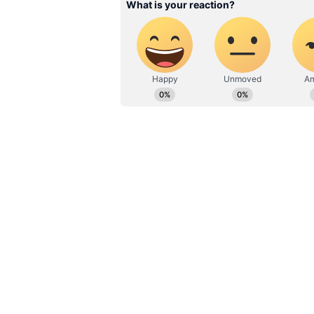
சாதி மத பேதங்களைக் கடந்து 
தீபாவளி
த் திருநாள் அனைவரத
மகிழ்ச்சியையும் கொண்டுவர வாழ
மக்கள் அனைவரும் பாதுகாப்பாக,
தீபாவளி பண்டிகையைக் கொண்டாட
கொள்கிறேன். என்று கூறினார்.
மேலும் படிக்க:
துணை வேந்தர்
ஆளுநருக்கும் தொடர்பா.? க