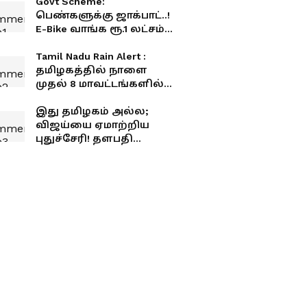
Govt Scheme:
பெண்களுக்கு ஜாக்பாட்..!
E-Bike வாங்க ரூ.1 லட்சம்
மானியம்..! எங்கு, எப்படி
விண்ணப்பிக்கனும்
Tamil Nadu Rain Alert :
தெரியுமா?!
தமிழகத்தில் நாளை
முதல் 8 மாவட்டங்களில்
கனமழைக்கு வாய்ப்பு!
இது தமிழகம் அல்ல;
விஜய்யை ஏமாற்றிய
புதுச்சேரி! தளபதி
அலைக்கு அணை போட்ட
அந்த 4 காரணங்கள்!