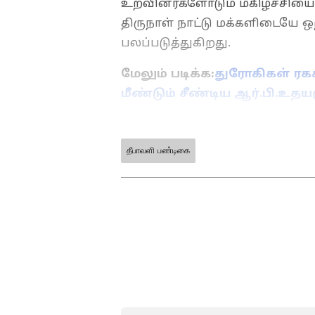
உறவினர்களோடும் மகிழ்ச்சியைப்
திருநாள் நாட்டு மக்களிடையே
பலப்படுத்துகிறது.
மேலும் படிக்க:
துரோகிகள் ரகச
மீண்டும் சீண்டிய ஆர்.பி.உதய
தீபாவளி பண்டிகை
ABOUT THE AUTHOR
TV
Thanalakshmi V