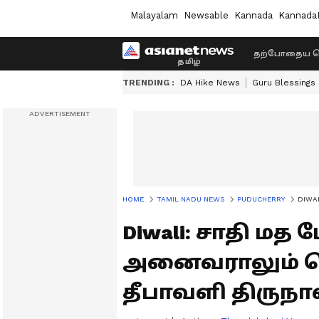
Malayalam
Newsable
Kannada
Kannada
தற்போதைய ச
TRENDING :
DA Hike News
Guru Blessings
HOME
TAMIL NADU NEWS
PUDUCHERRY
DIWAL
Diwali: சாதி மத
அனைவராலும் க
தீபாவளி திருநா