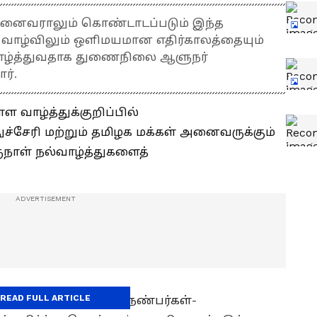
அனைவராலும் கொண்டாடப்படும் இந்த
 வாழ்விலும் ஒளிமயமான எதிர்காலத்தையும்
வாழ்த்துவதாக துணைநிலை ஆளுநர்
ார்.
ள வாழ்த்துக்குறிப்பில்
ுதுச்சேரி மற்றும் தமிழக மக்கள் அனைவருக்கும்
ுநாள் நல்வாழ்த்துகளைத்
READ FULL ARTICLE
கள் குடும்பத்தோடும் நண்பர்கள்-