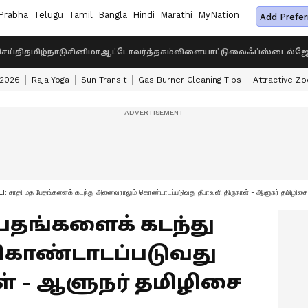
Prabha
Telugu
Tamil
Bangla
Hindi
Marathi
MyNation
Add Prefer
ெய்தி
தமிழ்நாடு
சினிமா
ஆட்டோ
வர்த்தகம்
விளையாட்டு
லைஃப்ஸ்டைல்
ஜோ
 2026
Raja Yoga
Sun Transit
Gas Burner Cleaning Tips
Attractive Zo
I: சாதி மத பேதங்களைக் கடந்து அனைவராலும் கொண்டாடப்படுவது தீபாவளி திருநாள் - ஆளுநர் தமிழிசை
 பேதங்களைக் கடந்து
ொண்டாடப்படுவது
ள் - ஆளுநர் தமிழிசை