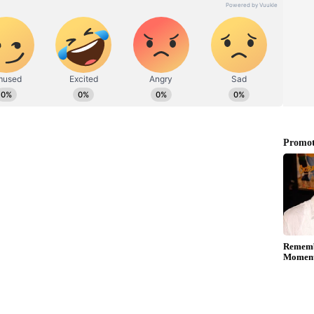
அனைவராலும் கொண்டாடப்படும் இந்த
ு வாழ்விலும் ஒளிமயமான எதிர்காலத்தையும்
்த்துகிறேன்.
 சுற்றுச்சூழலுக்கு மாசு ஏற்படாத வகையில்
ி மகிழ வேண்டும் என்றும் கேட்டுக்
 நியமன முறைகேட்டை தடுக்காதது ஏன்..?
ே.பாலகிருஷ்ணன் கேள்வி