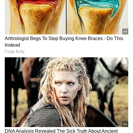
DOWNLOAD APP
மேலும் செய்திகளுக்கு..
அதிமுக
அலுவலகத்தில் எடுக்கப்பட்ட அந்த
பொருள் ? சிபிசிஐடி வெளியிட்ட முக்கிய
தகவல் !!