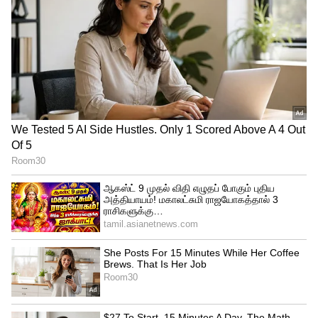
மேலும்
செய்திகளுக்கு..
ஒன்றிணைவோம் வா..
அதிமுகவின் முதல்வர் வேட்பாளர்
இவர்தான்.! எடப்பாடியா? பன்னீரா?
குழப்பத்தில் ர.ரக்கள்