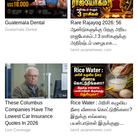
என் வாழ்த்துக்களை தெரிவித்துக் கொள்ள
விரும்புகிறேன்.
இவை தவிர பல்வேறு மாநிலங்களில்