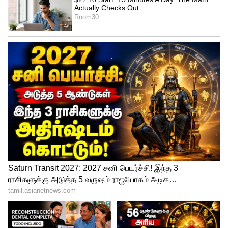
இந்த யாத்திரை மிகவும் புகழ்பெற்ற
பாரம்பரியத்தைக் கொண்ட இந்திய தேசிய
காங்கிரஸ் எனும் மகத்தான மாபெரும்
மக்கள் இயக்கத்தின் வரலாற்று
சிறப்புமிக்க நிகழ்வாகும். நமது இயக்கம்
இந்நிகழ்விற்கு பிறகு மிகுந்த புத்துணர்ச்சி
பெறும் என்று நான் நம்புகிறேன். இந்திய
அரசியலில் இது ஒரு மகத்தான மாற்றத்தை
நிகழ்த்தவல்ல ஒரு முக்கியமான வரலாற்று
சிறப்புமிக்க தருணம். சுமார் 3600 கிலோ
மீட்டர் தொலைவிற்கு நிகழ உள்ள இந்த
பாதை யாத்திரையில் முழுமையாக கலந்து
கொண்டு நிறைவு செய்ய போகும் நம்
கட்சியின் 120 சகோதர, சகோதரிகளுக்கு