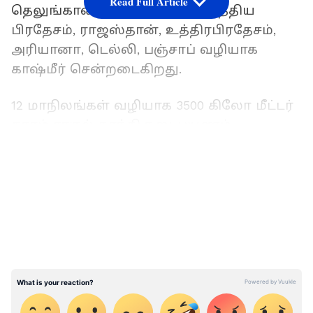
Read Full Article
தெலுங்கானா, மகாராஷ்டிரா, மத்திய
பிரதேசம், ராஜஸ்தான், உத்திரபிரதேசம்,
அரியானா, டெல்லி, பஞ்சாப் வழியாக
காஷ்மீர் சென்றடைகிறது.
12 மாநிலங்கள் வழியாக 3500 கிலோ மீட்டர்
தூரம் ராகுல் காந்தி நடைபயணம்
மேற்கொள்கிறார். இதற்கான திட்டமிடல்
LATEST VIDEOS
கடந்த 3 மாதங்களாக நடந்து வந்தது.
டெல்லியில் இருந்து கட்சியின் மூத்த
தலைவர்கள் உள்பட மாநில காங்கிரஸ்
தலைவர் கே. எஸ். அழகிரி என பலரும்
கன்னியாகுமரியில் முகாமிட்டு பாத
யாத்திரை பயணத்தை ஒருங்கிணைத்து
வந்தனர். காங்கிரஸ் முன்னாள் தலைவர்
ராகுல் காந்தி, அகில இந்திய அளவில்