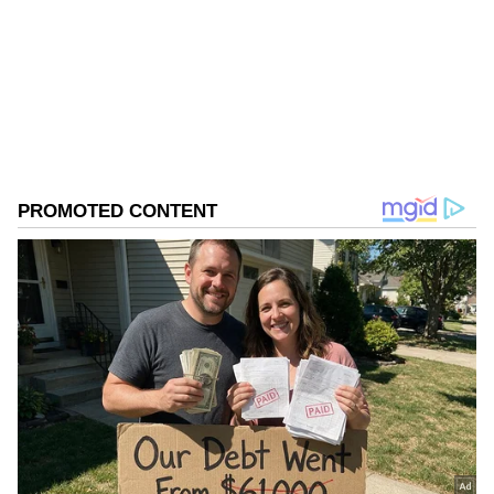
செய்தித்துறையில் பணியாற்றி வரும் இவர்.
கடந்த 2018ம் ஆண்டு முதல் ஏசியாநெட் நியூஸ்
தமிழில் சப்-எடிட்டராக பணியாற்றி வருகிறார்.
சென்னை உயர் நீதிமன்றம்
டிஜிட்டல் மீடியா குறித்து நன்கு அனுபவம்
அமலாக்க இயக்குனரகம்
செந்தில
கொண்டவர். தமிழ்நாடு, அரசியல், குற்றம்
Published :
Oct 29 2022, 07:07 AM IST
செய்திகளை எழுதுவதில் ஆர்வம் கொண்டவர்.
Follow Us