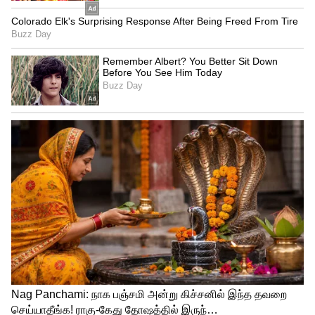
கொடுத்து ஏமாந்துள்ளதாகவும், மீண்டும்
புதிதாக விசாரணை நடத்த வேண்டும்
எனவும், வழக்கை ரத்து செய்யக் கூடாது
எனவும் வாதிடப்பட்டது. காவல் துறை
தரப்பில் செந்தில் பாலாஜி மீதான புகார்
குறித்து தொடர்ந்து விசாரணை நடைபெற்று
வருவதாக தெரிவிக்கப்பட்டது. அனைத்து
தரப்பு வாதங்களும் நிறைவடைந்த
நிலையில் செந்தில் பாலாஜி தாக்கல்
செய்த மனுக்கள் மீது வரும் திங்கட்கிழமை
தீர்ப்பு வழங்கப்படும் என
தெரிவிக்கப்பட்டுள்ளது.