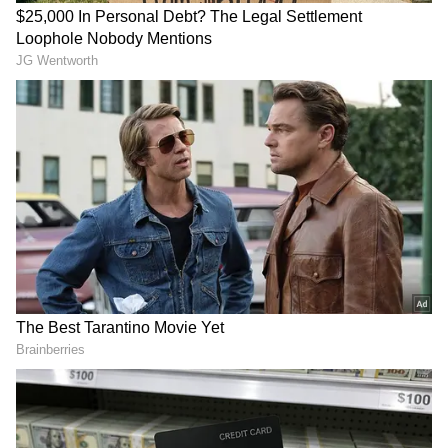
DOWNLOAD APP
ஆனால் சைபர் கிரைம் அவர் மீது வழக்கு
மட்டுமே பதிவு செய்தது. செந்தில்
பாலாஜியின் கூட்டாளிகள் பிரபு, சகாயராஜ்,
தேவசகாயம், அன்னராஜ் ஆகியோர் மீது
நம்பிக்கை மோசடி மற்றும் ஏமாற்றுதல்,
கொலை மிரட்டல் உள்ளிட்ட பிரிவுகளின் கீழ்
மத்திய குற்றப்பிரிவு போலீசார் வழக்கு
பதிவு செய்தனர். தற்போது இந்த வழக்கு
சென்னை எம்.பி எம்எல்ஏக்கள் மீதான
வழக்குகளை விசாரிக்கும் நீதிமன்றத்தில்