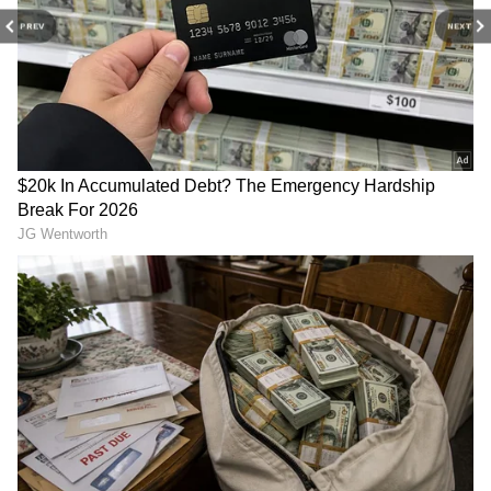
உள்ளது.
RECOMMENDED STORIES
PREV
NEXT
இந்நிலையில், சிறப்பு நீதிமன்றத்தில்
நிலுவையில் உள்ள மூன்று வழக்குகளை
ரத்து செய்யக் கோரி அமைச்சர்
செந்தில்பாலாஜி சென்னை உயர்
நீதிமன்றத்தில் மனுத் தாக்கல்
செய்திருந்தார். இந்த வழக்கு நீதிபதி
வி.சிவஞானம் முன்பு விசாரணைக்கு
CM Vijay: டைவர்ஸ்
Vijay - Sangeetha:
கேஸை வாபஸ் வாங்கிய
பிரியமானவருக்காக
வந்தது. அப்போது செந்தில் பாலாஜி
சங்கீதா! சமரசமா?
இறங்கி வந்த சங்கீதா
தரப்பில், அரசியல் பழிவாங்கும் நடவடிக்கை
அரசியல் நிர்பந்தமா?
விஜய்.! தடைகளை
காரணமாகவே தன் மீது இந்த வழக்குப்
உடைத்து குடும்பத்தை
ஒன்று சேர்த்தது யார்
பதிவு செய்யப்பட்டுள்ளதால் வழக்கை ரத்து
தெரியுமா?!
செய்ய வேண்டுமென வாதிடப்பட்டது.
இதற்கு அமலாக்கத்துறை தரப்பில் கடும்