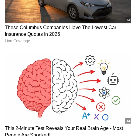
திமுகவினர் மீது ஆதாரமற்ற குற்றச்சாட்டை
தெரிவித்து வருவதாகவும் ரேஸ்கோர்ஸ்
ரகுநாத் குற்றம்சாட்டினார்.
முந்தைய ஆட்சியாளர்களின் சட்ட விரோத
செயல் மற்றும் ஊழல்களை மறைக்கவே
திமுக தலைவர் மு.க ஸ்டாலின்,
அமைச்சர்கள் முத்துசாமி, நாசர்,
சுப்ரமணியன் உள்ளிட்டோர் மீது
அண்ணாமலை ஆதாரமற்ற குற்றம்
சுமத்துவதாகவும் எனவே அவர்
பொதுவெளியில் பேச தடை விதிக்க
வேண்டும் எனவும் ஆதாரமற்ற குற்றச்சாட்டு
களையும் அவதூறு பேசினால் அவரை
கிரிமினல் வழக்கு பதிந்து கைது செய்து