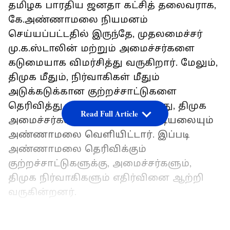
தமிழக பாரதிய ஜனதா கட்சித் தலைவராக,
கே.அண்ணாமலை நியமனம்
செய்யப்பட்டதில் இருந்தே, முதலமைச்சர்
மு.க.ஸ்டாலின் மற்றும் அமைச்சர்களை
கடுமையாக விமர்சித்து வருகிறார். மேலும்,
திமுக மீதும், நிர்வாகிகள் மீதும்
அடுக்கடுக்கான குற்றச்சாட்டுகளை
தெரிவித்து வருகிறார். தொடர்ந்து, திமுக
Read Full Article
அமைச்சர்கள் மீதான ஊழல் பட்டியலையும்
அண்ணாமலை வெளியிட்டார். இப்படி
அண்ணாமலை தெரிவிக்கும்
குற்றச்சாட்டுகளுக்கு, அமைச்சர்களும்,
திமுக நிர்வாகிகளும் எதிர்வினை ஆற்றி
வருகின்றனர்.
அமைச்சர்கள் செந்தில் பாலாஜி, நாசர்,
LATEST VIDEOS