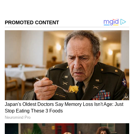
குற்றம் சாட்டி வருகின்றார்.
மற்றும் இந்தியா செய்திகளை எழுதுவதில் ஆர்வம்
கொண்டவர்.
DOWNLOAD APP