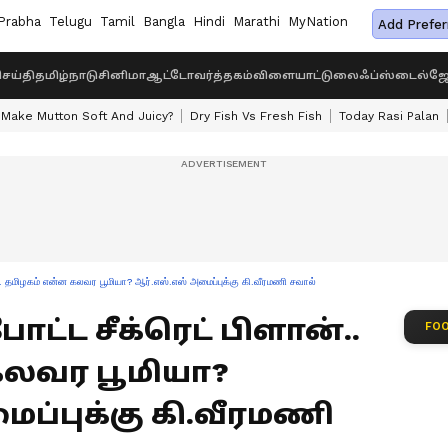
Prabha
Telugu
Tamil
Bangla
Hindi
Marathi
MyNation
Add Prefer
ெய்தி
தமிழ்நாடு
சினிமா
ஆட்டோ
வர்த்தகம்
விளையாட்டு
லைஃப்ஸ்டைல்
ஜோ
Make Mutton Soft And Juicy?
Dry Fish Vs Fresh Fish
Today Rasi Palan
.. தமிழகம் என்ன கலவர பூமியா? ஆர்.எஸ்.எஸ் அமைப்புக்கு கி.வீரமணி சவால்
ட்ட சீக்ரெட் பிளான்..
FOO
கலவர பூமியா?
ைப்புக்கு கி.வீரமணி