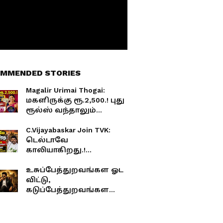
MMENDED STORIES
Magalir Urimai Thogai:
மகளிருக்கு ரூ.2,500.! புது
ரூல்ஸ் வந்தாலும்
இவங்களுக்கெல்லாம்
கண்டிப்பா கிடைக்கும்.!
C.Vijayabaskar Join TVK:
டெல்டாவே
காலியாகிறது.!
எடப்பாடிக்கு சவால்விட்ட
விஜயபாஸ்கர்.!
உசுப்பேத்துறவங்கள ஓட
மாமல்லபுரத்தில் மாஸ்
விட்டு,
காட்டிய ஜெயலலிதா
கடுப்பேத்துறவங்கள
விசுவாசி.!
கதற விட்ட விஜய்!