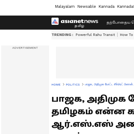
Malayalam
Newsable
Kannada
Kannada
தற்போதைய ச
TRENDING :
Powerful Rahu Transit
How To 
பாஜக, அதிமுக போட்ட சீக்ரெட் பிளான்
HOME
POLITICS
பாஜக, அதிமுக போ
தமிழகம் என்ன 
ஆர்.எஸ்.எஸ் அம