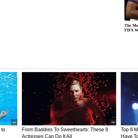
த்தில் 24 மணி நேரமும் மது,கஞ்சா
ன் இதுதான் - திண்டுக்கல் சீனிவாசன்
சட்டம் - ஒழுங்கு சீர்குலைந்தது என்ற பழிபோட
கட்சியைக் காப்பாற்ற மறந்து, தங்களைக்
 இல்லாவிட்டால், நீதிமன்ற வாசலில் ‘தவம்’
க்கிய எதிர்க்கட்சி, அதன் முந்தைய தலைவர்களின்
மறந்துவிட்டு, மக்களால் தேர்வு செய்யப்பட்ட