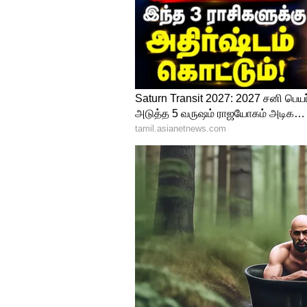
பெரியார் மண் இது, மறவாதீர்.
அமளிக்காடாக்கி ஆட்சியைப் பிட
அழுகல் நெல் முளைக்காது, கட்
அக்டோபர் 2 ஆம் தேதி - காந்திய
அமைப்பினர் 50 இடங்களில் ஊர
தேர்ந்தெடுக்கிறார்கள் தெரியுமா
மேலும் செய்திகளுக்கு..
எடப்
உருவாக்கியவர்..கொங்கு மண்
இந்த ராவணன்!