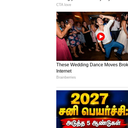
ஜனநாயக ஆட்சிமூலம் பதவிக்க
வாலியை ஒழிக்கச் சென்ற சுக்ர
‘சரணம் சரணம்பாடி’ தமது கட்சி
காப்பாற்றிடவே, முயலுகின்றனர
அதில் ஒரு ‘பரமபத ஏணி’யைப் ப
லேயே தமிழ்நாடு சட்டமன்றத்திற்க
அதற்குப் பொருள் என்ன ? பா.ஜ.க.
ஆட்சிக்கு எதிராகக் கலவரங்கள
வரவழைத்து, தங்களது சூழ்ச்சித
என்பதே. தமிழ்நாட்டை மதக் கலவ
ஊர்வலங்கள்மூலம் அச்சாரமிடத் 