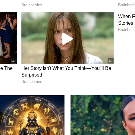
ு வர எண்ணாமல், இராமன் உதவியைத் தேடி,
ீவன் கதைபோல, டில்லிக்குப் படையெடுத்து
யைக் காப்பாற்ற மறந்து, தங்களைக்
்.
ிடித்த இடைக்காலப் பொதுச்செயலாளர், “2024-
ுத் தேர்தல் வரும்” என்று கூறுகிறார் என்றால்,
, அ.தி.மு.க. அணிகள் திட்டமிட்டு தி.மு.க.
ை ஏற்படுத்தி, திட்டமிட்ட வன்முறைகளை வலிய
் திட்டத்தை அரங்கேற்ற முயலுகின்றனர்
ர பூமியாக்கிட ஆர்.எஸ்.எஸ்.
திட்டமிடுகின்றனர்.