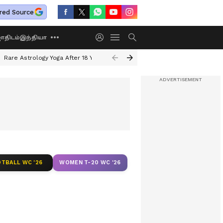
red Source
திடம்
இந்தியா
Rare Astrology Yoga After 18 Years
Dwi Pushkar Yoga 2026
Guru Peyar
TBALL WC '26
WOMEN T-20 WC '26