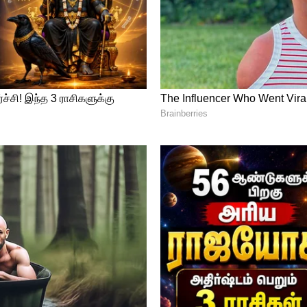
 அமைதிப் பூங்காவான தமிழ்நாட்டை
ிக்கும் கனவு வீண் கனவாகும் - “விதைத்த
டாந்தரையில் தாமரை ஒருபோதும் முளைக்காது”.
ார் பிறந்த நாள் அன்று ஆர்.எஸ்.எஸ்.
்வலமாம். அந்த நாளை அவர்கள் ஏன்
 ?
பாடி, வேலுமணியை
டலத்தின் பவர் சென்டர் மறைவு - யார்