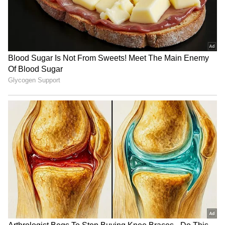
அண்ணாமலையின் வாட்ச் , சட்டை, பேண்ட்,
ஷூ குறித்த கேள்விகள் தேவையற்றது.
மக்களுக்கு ஆயிரம் பிரச்சினைகள் உள்ளன.
திமுக எட்டு வழி சாலை அமைப்பதில்,
விமான நிலையம் அமைப்பதில் என்ன
பேசினார்களோ அதை மக்கள்
பேசுகின்றனர். திமுக இரட்டை வேடம்
போட்டுள்ளது. அன்னூர் விவகாரத்தில்
விவசாயிகளுடன் அமைச்சர்கள் உட்கார்ந்து
பேச வேண்டும்.