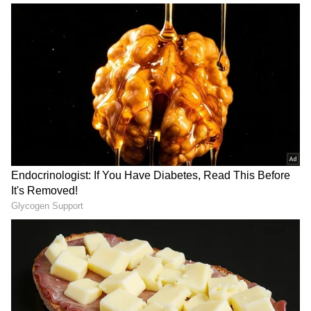
நம்பர் 1 டிரெண்டிங்கில் 'தக்காளி
அரசு பள்ளிகளை மேம்படுத்த நடிகர்கள்
வெற்றி கழகம்' பஸ்! யார் பாத்த
உதவ வேண்டும் - முதல்வர்
வேலைடா இது?
வேண்டுகோள்