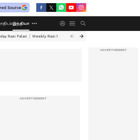
red Source
திடம்
இந்தியா
day Rasi Palan
Weekly Rasi Palan
Sun Transit 2026
Rare Astrology Y