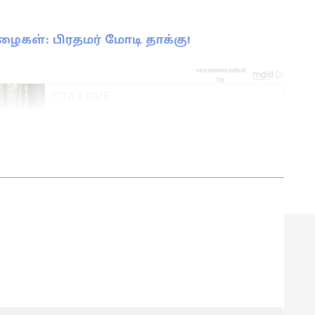
கள்: பிரதமர் மோடி தாக்கு!
ளங்கலை பட்டம் பெற்றுள்ள இவர் 2011 முதல்
யாற்றி வருகிறார். பல முன்னணி செய்தி
் செய்தி தளங்களில் பணியாற்றிய அனுபவம்
 ஏசியா நெட் தமிழ் செய்தி இணையதளத்தில் மூத்த
ி வருகிறார். லைஃப்ஸ்டைல், வணிகம்,
 தலைப்புகளில் மிகுந்த ஆர்வம் இருக்கும் இவர்
ல் செய்திகளை எழுதி வருகிறார்.