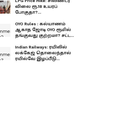
LPG Price Hike: சிலிண்டர்
விலை ரூ.18 உயரப்
போகுதா?
சாமானியர்களுக்கு
அடுத்த ஷாக்!
OYO Rules : கல்யாணம்
ஆகாத ஜோடி OYO ரூமில்
தங்குவது குற்றமா? சட்டம்
என்ன சொல்கிறது?
Indian Railways: ரயிலில்
லக்கேஜ் தொலைந்தால்
ரயில்வே இழப்பீடு
தருமா? இந்த விதி
உங்களுக்குத் தெரியுமா?