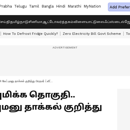
Prabha
Telugu
Tamil
Bangla
Hindi
Marathi
MyNation
Add Prefer
ெய்தி
தமிழ்நாடு
சினிமா
ஆட்டோ
வர்த்தகம்
விளையாட்டு
லைஃப்ஸ்டைல்
ஜோ
How To Defrost Fridge Quickly?
Zero Electricity Bill Govt Scheme
To
ேட்புமனு தாக்கல் குறித்து பிரதமர் ட்வீட்..
ுமிக்க தொகுதி..
மனு தாக்கல் குறித்து