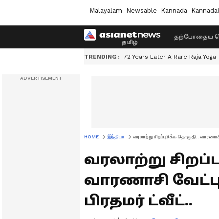
Malayalam
Newsable
Kannada
Kannada
தற்போதைய ச
TRENDING :
72 Years Later A Rare Raja Yoga
HOME
இந்தியா
வரலாற்று சிறப்புமிக்க தொகுதி.. வாரணாசி வ
வரலாற்று சிறப்ப
வாரணாசி வேட்பு
பிரதமர் ட்வீட்..