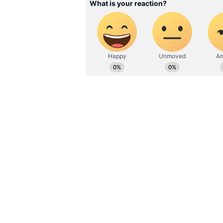
இந்த நிலையில் பிரதமர் மோடி இத
பதிவிட்டுள்ளார். அவரின் பதி
வேட்பாளராக நான் வேட்புமனு தாக
இடத்தின் மக்களுக்கு சேவை ச
ஆசியுடன் கடந்த பத்தாண்டுகளில
நிகழ்த்தப்பட்டுள்ளன. இந்த வேக
என்று குறிப்பிட்டுள்ளார்.
குஜராத்தைச் சேர்ந்த பிரதமர் 
தேர்தலில் முதன்முதலாக வாரணாச
மதத்தின் மிக முக்கியமான ஆன்
இது மூன்றாவது முறையாகும்.