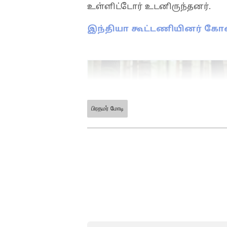
உள்ளிட்டோர் உடனிருந்தனர்.
இந்தியா கூட்டணியினர் கோழை
பிரதமர் மோடி
ABOUT THE AUTHOR
Ramya s
RS
விஷுவல் கம்யூனிகேஷனில் இ
செய்தி ஊடகத்துறையில் பணி
சேனல்கள் மற்றும் டிஜிட்டல
இவருக்கு உள்ளது. தற்போது
துணை ஆசிரியராக பணியாற்ற
வேலைவாய்ப்பு, சினிமா ஆகிய
வாசகர்களை ஈர்க்கும் வகையி