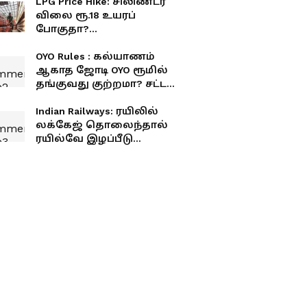
LPG Price Hike: சிலிண்டர்
விலை ரூ.18 உயரப்
போகுதா?
சாமானியர்களுக்கு
அடுத்த ஷாக்!
OYO Rules : கல்யாணம்
ஆகாத ஜோடி OYO ரூமில்
தங்குவது குற்றமா? சட்டம்
என்ன சொல்கிறது?
Indian Railways: ரயிலில்
லக்கேஜ் தொலைந்தால்
ரயில்வே இழப்பீடு
தருமா? இந்த விதி
உங்களுக்குத் தெரியுமா?