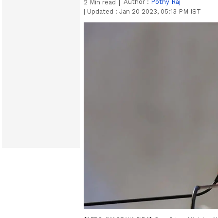
Author :
Pothy Raj
2
Min read
|
Updated :
Jan 20 2023, 05:13 PM IST