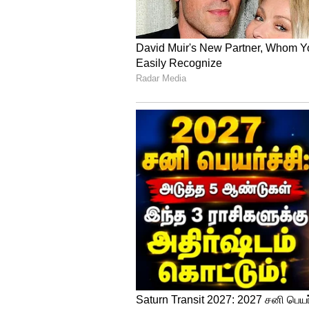
கோத்ரா கலவரத்தில் சிறுபான்
பாஜக அரசும், குஜராத் காவல் த
குறித்து விசாரித்த பிரிட்டன் எ
தெரிவித்துள்ளது சர்ச்சையை ஏற
தளத்தில் வெளியிடப்பட்ட நிலையி
உடனடியாக நீக்கப்பட்டது.
இந்த ஆவணப்படத்தை பாகிஸ்தானை
இம்ரான் ஹூசைன் எடுத்துள்ளார
என்று அவர் விமர்சித்துள்ளார்.
சிஆர்பிஎப் வீரர்களுக்கு புதிய
வெளியிட்டு எச்சரிக்கை
பிரிட்டனில் 20020ல் பிரதமரா
அமைச்சர்கள் குழு குஜராத் கல