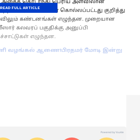
ும், அதைத் தொடர்ந்து பெரிய அளவிலான
READ FULL ARTICLE
ரத்தில் ஏராளமானோர் கொல்லப்பட்டது குறித்து
விலும் கண்டனங்கள் எழுந்தன. முறையான
ீஸார் கலவரப் பகுதிக்கு அனுப்பி
்சாட்டுகள் எழுந்தன.
் பணி வழங்கல் ஆணை!பிரதமர் மோடி இன்று