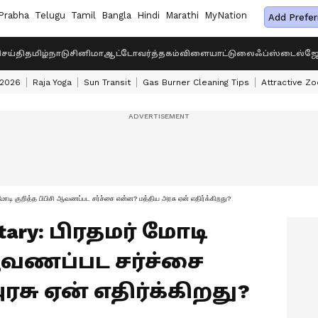
Prabha
Telugu
Tamil
Bangla
Hindi
Marathi
MyNation
Add Prefer
ெய்தி
தமிழ்நாடு
சினிமா
ஆட்டோ
வர்த்தகம்
விளையாட்டு
லைஃப்ஸ்டைல்
ஜோ
 2026
Raja Yoga
Sun Transit
Gas Burner Cleaning Tips
Attractive Zo
குறித்த பிபிசி ஆவணப்பட சர்ச்சை என்ன? மத்திய அரசு ஏன் எதிர்க்கிறது?
tary: பிரதமர் மோடி
 ஆவணப்பட சர்ச்சை
சு ஏன் எதிர்க்கிறது?