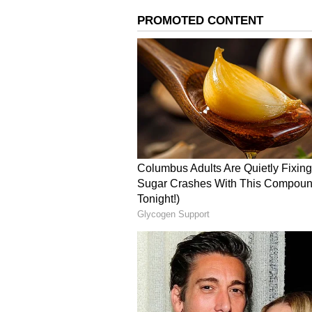
இந்நிலையில் பிபிசி சேனல், பிரதம
என்ற ஆவணப்படத்தை தயாரித்த
எடுக்கப்பட்டுள்ளது. முதல்பகு
இந்த ஆவணப்படம் வெளியானதில் 
சர்ச்சையை கிளப்பியுள்ளது.