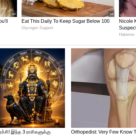
மையினர்களை பாதுகாக்க அப்போது இருந்த
ுறையும் தவறிவிட்டது என்று கோத்ரா கலவரம்
ம்.பி.க்கள் குழு இந்த ஆவணப்படத்தில்
்படுத்தியுள்ளது. இந்த ஆவணப்படம் யூடியூப்
ல் கடும் சர்ச்சையை ஏற்படுத்தியத் தொடர்ந்து
ப் பூர்வீகமாகக் கொண்ட பிரிட்டன் எம்.பி.
். 2022 கோத்ரா கலவரம் என்பது இன அழிப்பு
 கட்டுப்பாடு: புதிய வழிகாட்டி விதிகள்
க இருந்த டோனி பிளேர் தலைமையில் இருந்த
வரம் குறித்து தன்னிச்சையாக விசாரணை