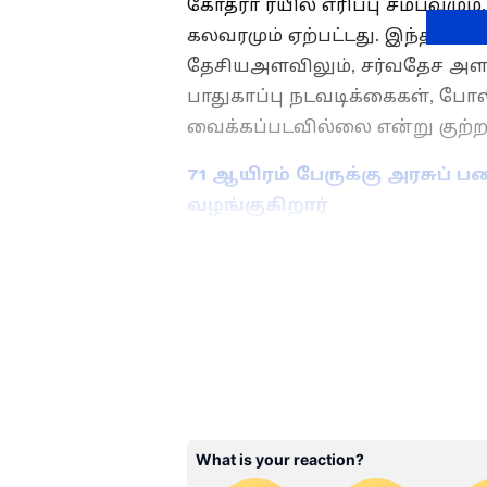
கோத்ரா ரயில் எரிப்பு சம்பவம
கலவரமும் ஏற்பட்டது. இந்த கலவ
தேசியஅளவிலும், சர்வதேச அள
பாதுகாப்பு நடவடிக்கைகள், போல
வைக்கப்படவில்லை என்று குற்றச
71 ஆயிரம் பேருக்கு அரசுப
வழங்குகிறார்
ABOUT THE AUTHOR
PR
Pothy Raj