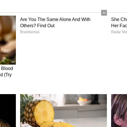
ர் மோடி குறித்து “ India:The Modi Question”
ுள்ளது. இந்த ஆவணப்படம் இரு பகுதிகளாக
தி படம் கடந்த செவ்வாய்கிழமை வெளியானது.
இருந்து பிரிட்டன் நாடாளுமன்றத்தில்