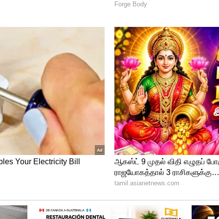
ந்தியாவை பூர்வீமாகக் கொண்ட பிரிட்டன் வாழ்
்பதால் விசாரணை நடத்தப்பட்டது.
 முன்னாள் வெளியுறவு அமைச்சர் ஜேக் ஸ்ட்ரா
போது முதல்வராக இருந்த மோடி மீது தீவிரமான
லவரத்தை அடக்க போலீஸை அனுப்புவதில்
ு தீவிரஅமைப்பினரை தூண்டிவிட்டுள்ளார்” எனக்