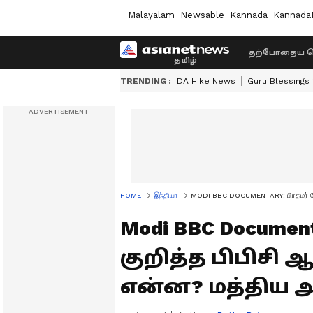
Malayalam
Newsable
Kannada
Kannada
தற்போதைய ச
TRENDING :
DA Hike News
Guru Blessings
HOME
இந்தியா
MODI BBC DOCUMENTARY: பிரதமர் மோடி 
Modi BBC Documen
குறித்த பிபிசி
என்ன? மத்திய அர