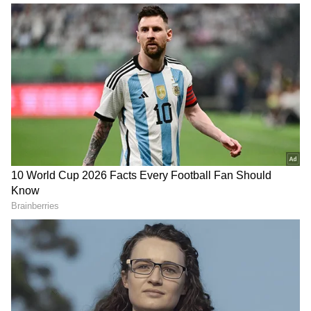
சிஆர்பிசி மற்றும் ஐபிசியை சரியான
நேரத்தில் திருத்துவது தொடர்பாக பல
ஆலோசனைகள் பெறப்பட்டுள்ளது என்றும்,
அவை சோதனை செய்யப்பட்டு வருகின்றன.
இந்த மாற்றங்களை உள்ளடக்கிய வரைவு
மசோதா விரைவில் நாடாளுமன்றத்தில்
தாக்கல் செய்யப்படும். தேசிய புலனாய்வு
அமைப்பு கூடுதல் அதிகாரங்களுடன்
பலப்படுத்தப்படும் என்றும் கூறினார்.
RECOMMENDED STORIES