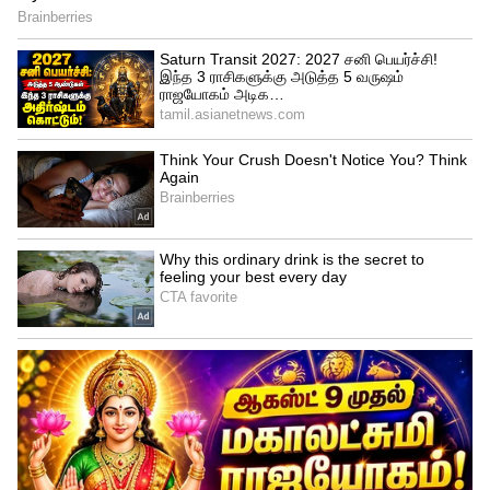
இதையும் படிங்க..
கோடநாடு எஸ்டேட்
கொலை & கொள்ளை வழக்கில் அதிரடி
திருப்பம்! சிபிசிஐடி போலீசார் எடுத்த
அதிரடி முடிவு