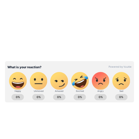
LATEST VIDEOS
ABOUT THE AUTHOR
Raghupati R
RR
இவர் முதுகலை தமிழ் பட்டதாரி. செய்தி
எழுதுவதில் 6 ஆண்டுகளுக்கும் மேலான
அனுபவம் உள்ளவர். இவர் கடந்த 3 ஆண்டுகளாக
ஏசியாநெட் நியூஸ் தமிழில் சப்-எடிட்டராக
அமித் ஷா
பணியாற்றி வருகிறார். டிஜிட்டல் மீடியா பற்றி
ஜம்மு காஷ்மீர்
பிஜேபி