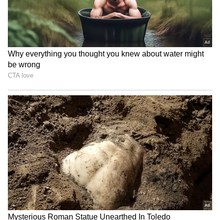
என்.ஐ.ஏவுக்கு பரந்த அதிகாரங்கள்
வழங்கப்பட்டுள்ளது.2024 ஆம் ஆண்டுக்குள்
அனைத்து மாநிலங்களிலும் என்ஐஏ
கிளைகளை திறக்க முடிவு செய்துள்ளது.
எல்லை தாண்டிய குற்றங்களை தடுக்க
மாநிலங்களும் மத்திய அரசும் இணைந்து
செயல்பட வேண்டும்’ என்றும்
அறிவுறுத்தினார்.