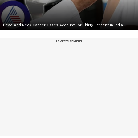
Head And Neck Cancer Cases Account For Thirty Percent In India