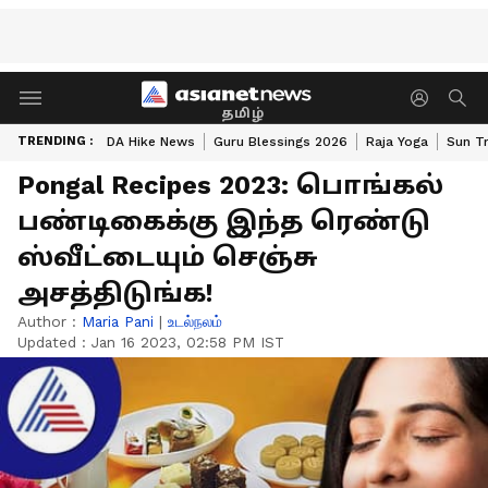
தமிழ்
TRENDING :
DA Hike News
Guru Blessings 2026
Raja Yoga
Sun Tr
Pongal Recipes 2023: பொங்கல்
பண்டிகைக்கு இந்த ரெண்டு
ஸ்வீட்டையும் செஞ்சு
அசத்திடுங்க!
Author :
Maria Pani
|
உடல்நலம்
Updated :
Jan 16 2023, 02:58 PM IST