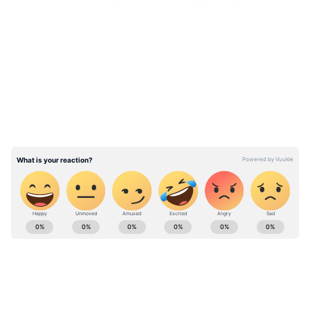
வைத்து கொண்டு குறைந்த நேரத்தில்
மாவை தயார் செய்து விடலாம்.
LATEST VIDEOS
ரவையில் நிறைந்துள்ள வைட்டமின் பி ,
வைட்டமின் ஈ மற்றும் மக்னீசியம் நமது
உடலில் நோயெதிர்ப்பு சக்தியை
வலுப்படுத்த உதவுகிறது. மேலும் ரவையில்
உள்ள பொட்டாசியம், நமது சிறுநீரகத்திற்கு
நன்மையை தருகிறது. இது நமது
சிறுநீரகத்தில் உள்ள செயல்பாட்டை
விரிவாக்குகிறது.
ABOUT THE AUTHOR
Dinesh TG
DT
Follow Us