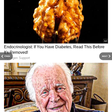
PREV
NEXT
கோதுமையை உடல் எடை குறைக்க
RECOMMENDED STORIES
விரும்புபவர்கள் மற்றும் நீரழிவு நோய்
உள்ளவர்கள் எடுத்துக் கொள்ளலாம் .மேலும்
இதய ஆரோக்கியத்திற்கும், இரத்த
அழுத்தம் சீராக்கவும் கோதுமை மிக முக்கிய
பங்கு வகிக்கிறது. சரிங்க இதற்கு