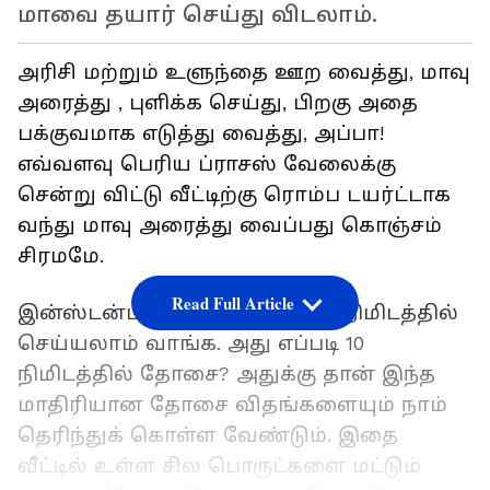
மாவை தயார் செய்து விடலாம்.
அரிசி மற்றும் உளுந்தை ஊற வைத்து, மாவு
அரைத்து , புளிக்க செய்து, பிறகு அதை
பக்குவமாக எடுத்து வைத்து, அப்பா!
எவ்வளவு பெரிய ப்ராசஸ்
வேலைக்கு
சென்று விட்டு வீட்டிற்கு ரொம்ப டயர்ட்டாக
வந்து மாவு அரைத்து வைப்பது கொஞ்சம்
சிரமமே.
Read Full Article
இன்ஸ்டன்ட் தோசை வெறும் 10 நிமிடத்தில்
செய்யலாம் வாங்க. அது எப்படி 10
நிமிடத்தில் தோசை? அதுக்கு தான் இந்த
மாதிரியான தோசை விதங்களையும் நாம்
தெரிந்துக் கொள்ள வேண்டும். இதை
வீட்டில் உள்ள சில பொருட்களை மட்டும்