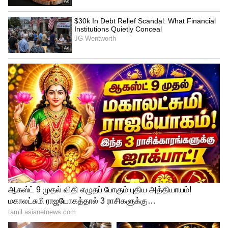
பேக்கிங் சோடா 1 சிட்டிகை