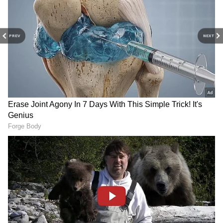
அதற்கு சதீஷின் அம்மா அப்படியெல்லாம்
கூப்பிட கூடாது. முறையாக மச்சான்கள்
PREV
NEXT
என்று தான் அழைக்க வேண்டும் என்று
கூறுகிறார். மாப்பிள்ளை துபாய்க்கு
செல்வதாக இருக்கும் திட்டம் பற்றி கோமதி
விசாரிக்கிறார்.
Pandian Stores: அரசிக்கு அவசர
அவசரமாக நடந்த நிச்சயதார்த்தம்;
அதிர்ச்சியில் உறைந்த மருமகள்கள்!