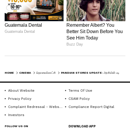
Arasi Wedding Plan to Marriage Hall
இறுதியில் மண்டபத்தில்
நடத்தலாம் என்று முடிவு
செய்துள்ளனர்:
HOME
CINEMA
தொலைக்காட்சி
PANDIAN STORES UPDATE: அரசியின் படிப்பிற்காக போராடும் மீனா; பரபரப்பாகும் திருமண வேலை?
கதிரும் அதற்கேற்ப மாப்பிள்ளையிடம்
தாஜா செய்து எப்படியோ போன் நம்பர்
About Website
Terms Of Use
வாங்கி ராஜீயிடம் கொடுக்கிறார். அவரோ
Privacy Policy
CSAM Policy
மீனாவிடம் கொடுத்து பேச சொல்கிறார்.
Complaint Redressal - Website
Compliance Report Digital
திருமணத்தை எங்கு நடத்த வேண்டும்,
Investors
கோயிலிலா அல்லது மண்டபத்திலா என்ற
FOLLOW US ON
DOWNLOAD APP