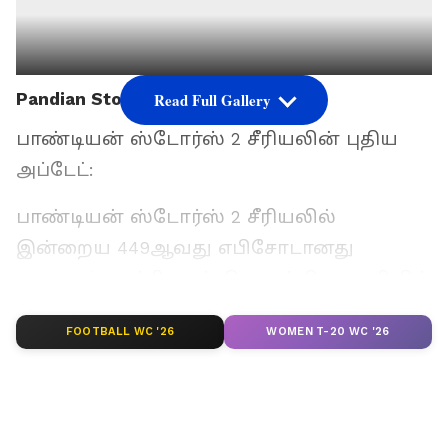
Pandian Stores 2 Update:
Read Full Gallery
பாண்டியன் ஸ்டோர்ஸ் 2 சீரியலின் புதிய
அப்டேட்:
பாண்டியன் ஸ்டோர்ஸ் 2 சீரியலில்
இன்றைய 449ஆவது எபிசோடானது
பாயாசம் காட்சியுடன் தொடங்கி கடைசியில்
மீனா மற்றும் சதீஷின் உரையாடல் உடன்
FOOTBALL WC '26
WOMEN T-20 WC '26
முடிவடைகிறது. சதீஷிற்கும் அரசிக்கும்
திருமண நிச்சயதார்த்தம் முடிந்த கையோடு,
வீட்டில் வருங்கால மாப்பிள்ளையான
சதீஷிற்கு கோமதி பாயாசம் செய்து