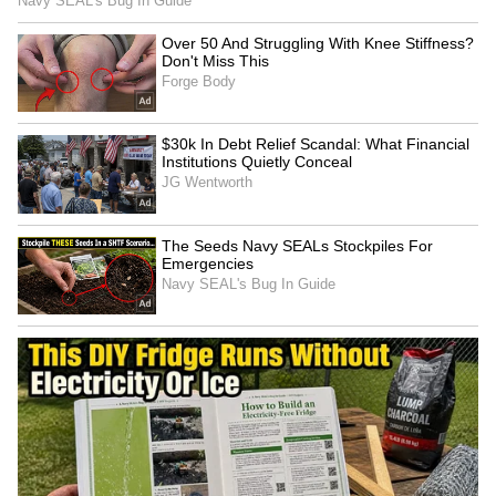
Meena Planning
மீனா திட்டம்:
ஏற்கனவே அரசியின் படிப்பு காரணமாக
இப்போதைக்கு அரசிக்கு திருமணம்
வேண்டாம் என்று மீனா, தங்கமயில், ராஜீ
ஆகியோர் பேசிக் கொண்டிருந்த நிலையில்
மாப்பிள்ளை நன்றாக தான் இருக்கிறார்.
ஆனால் கடைசி வரை அரசியை பத்திரமாக
பார்த்துக் கொள்வாரா இல்லையா என்பது
பற்றி தெரிந்து கொள்ள மீனா திட்டம்
போட்டுகிறார். அதற்காக மாப்பிள்ளையிடம்