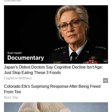
2
7
Gomathi Clarify Sathish Dubai Plan:
மாப்பிள்ளை துபாய்க்கு செல்வதாக
இருக்கும் திட்டம் பற்றி கோமதி
விசாரிக்கிறார்:
சதீஷ் தனது மச்சான்கள் முறையான
செந்தில், சரவணன் மற்றும் கதிர்
ஆகியோரை ப்ரோ என்று கூப்பிடுகிறார்.