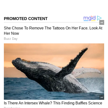
கொடுக்கிறார்.
ஏசியாநெட் தமிழ்-ஐ உங்கள் முதன்மைத்
தேர்வாக்குங்கள்