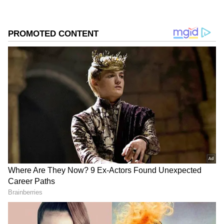
படிக்கிற வழியப்பாரு என
சொல்லிவிடுகிறார். இதனால் கடுப்பாகி
மாடிக்கு செல்கிறார் தர்ஷினி.
அதுமட்டுமின்றி அன்புக்கரசியை நீ தர்ஷன்
ரூமில் தங்கிக்கோ என கூறுகிறார்.
இதைக்கேட்டு நந்தினி, ரேணுகா ஷாக்
ஆகிறார்கள். இதையடுத்து இன்றைய
எபிசோடில் என்ன நடந்தது என்பதை
பார்க்கலாம்.
Siragadikka Aasai : வீட்டை மீட்க மிகப்பெரிய
ரிஸ்க் எடுக்கும் முத்து... சிந்தாமணிக்கு
காத்திருக்கும் பேரதிர்ச்சி..!
ஏசியாநெட் தமிழ்-ஐ உங்கள் முதன்மைத்