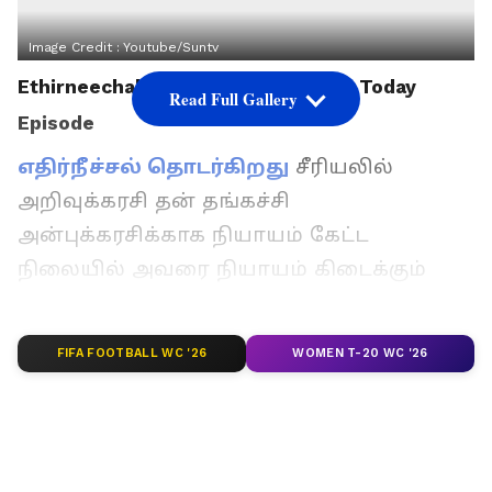
Image Credit :
Youtube/suntv
Ethirneechal Thodargiradhu Serial Today
Read Full Gallery
Episode
எதிர்நீச்சல் தொடர்கிறது
சீரியலில்
அறிவுக்கரசி தன் தங்கச்சி
அன்புக்கரசிக்காக நியாயம் கேட்ட
நிலையில் அவரை நியாயம் கிடைக்கும்
வரை வீட்டிலேயே தங்க அனுமதி
கொடுத்துள்ளார் ஈஸ்வரி. அம்மாவின் இந்த
FIFA FOOTBALL WC '26
WOMEN T-20 WC '26
முடிவை தர்ஷினி எதிர்க்க, நீ இந்த
விஷயத்துல தலையிடாத என தடுத்து
நிறுத்தும் ஈஸ்வரி, உனக்கு இப்போ படிப்பு
தான் முக்கியம் ஒழுங்கா ஹாஸ்டல் போய்