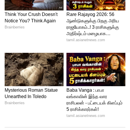
பார்க்கிறார். ஆனால் குணசேகரன் அவ
போகட்டும் என சொல்லிவிடுகிறார். பின்னர்
வீட்டை விட்டு வெளியே வந்த தர்ஷினி,
ஜனனிக்கு போன் போட்டு அட்ரஸை
தன்னுடைய போனுக்கு அனுப்புமாறு
கேட்கிறார். ஜனனியும் அனுப்பி
வைக்கிறார். பின்னர் வாடகை கார் ஒன்றில்
ஏறி ஜனனி வீட்டுக்கு கிளம்புகிறார்
தர்ஷினி. அந்த கார் டிரைவர் ஏதேதோ
பாதையில் அழைத்து செல்ல, தர்ஷினிக்கு
சந்தேகம் வருகிறது. ஒரு கட்டத்தில் இரண்டு
பெண்கள் காரில் ஏறுகிறார்கள்.