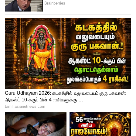
குண்டை தூக்கிப்போட்ட அன்புக்கரசி...!
3
5
Image Credit :
Youtube/suntv
ஜனனி பேச்சை கேட்டு கிளம்பும் தர்ஷினி
கீழே ஆதி குணசேகரன் அமர்ந்திருக்க, எங்க
கிளம்புற என கேட்கிறார்கள். அதற்கு
தர்ஷினியும் அம்மா தான் என்னை
ஹாஸ்டல் போக சொன்னாங்க, அதான்
கிளம்பிட்டேன் என சொல்கிறார். அவரை
நந்தினி போல வேண்டாம் என தடுக்க