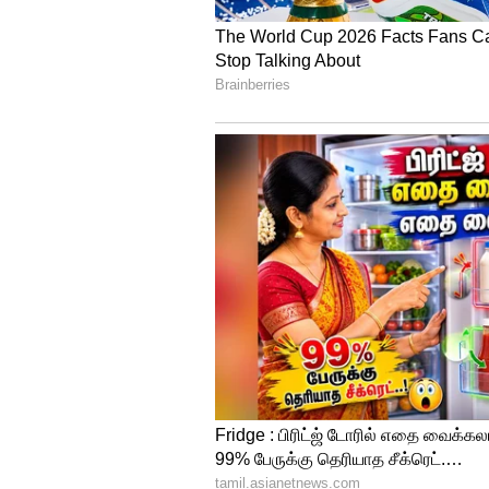
Image Credit :
Google
நத்திங் போன் 3-ன் ம
தெளிவான பின்புற வடிவமைப்பு
இந்த மொபைல் அறிமுகப்படுத்தப்
ஹெர்ட்ஸ் புதுப்பிப்பு வீதம் க
மெகாபிக்சல் திறன் கொண்ட மூன்