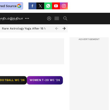
red Source
திடம்
இந்தியா
Rare Astrology Yoga After 18 Years
Dwi Pushkar Yoga 2026
Guru Peyar
FOOTBALL WC '26
WOMEN T-20 WC '26