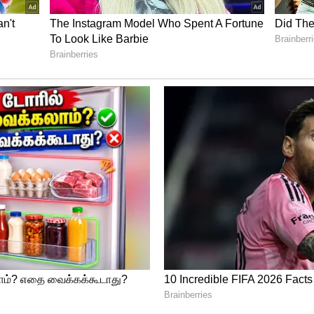
ுக்கிய அம்சங்கள்
 மற்றும் தனித்துவமான ஒளி அமைப்புடன்
பட்டுள்ளது. இதில் சக்திவாய்ந்த செயலி, 120
ொண்ட 6.67 அங்குல ஒளிரும் திரை, தலா 50
று கேமராக்கள், 5,500 மில்லி ஆம்பியர் திறன்