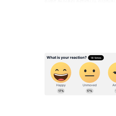
வரை கூடுதல் தள்ளுபடி வழங்க
ரூ.41,999 ஆக குறைகிறது.
Related Articles
Amazon: USB ஃபேன்
மொபைல் ஹோல்டர
வரை.. 100 ரூபாய்க்க
அமேசானில் கிடைக்க
கேட்ஜெட்ஸ்!
3
5