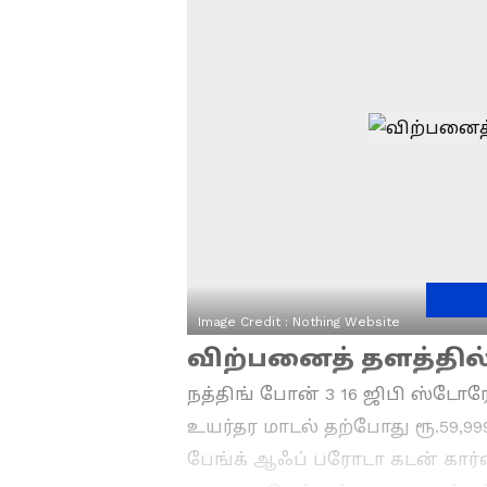
Image Credit :
Nothing Website
விற்பனைத் தளத்தில்
நத்திங் போன் 3 16 ஜிபி ஸ்டோர
உயர்தர மாடல் தற்போது ரூ.59,99
பேங்க் ஆஃப் பரோடா கடன் கார்ட