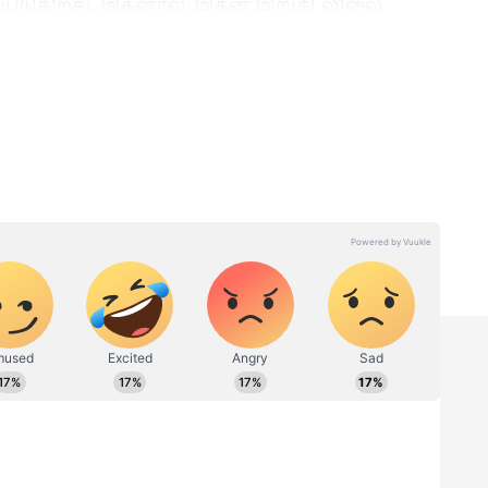
ப்படுகிறது. இதனால், இதன் இறுதி விலை
 முதல்
Facts: நம்ம போன் நம்பர்ல
்
10 இலக்கம் ஏன் இருக்கு?
ுள்
8, 9-னு ஏன் இல்ல?
ும் 5
இதற்குப் பின்னால் உள்ள
காரணம் என்ன தெரியுமா?