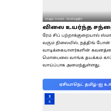
Image Credit :
Nothing@X
விலை உயர்ந்த சந்த
ரேம் சிப் பற்றாக்குறையால் ஸ்ம
வரும் நிலையில், நத்திங் போன் 
வாடிக்கையாளர்களின் கவனத்தை
மொபைலை வாங்க தயக்கம் காட்ட
வாய்ப்பாக அமைந்துள்ளது.
ஏசியாநெட் தமிழ்-ஐ உங
2
5