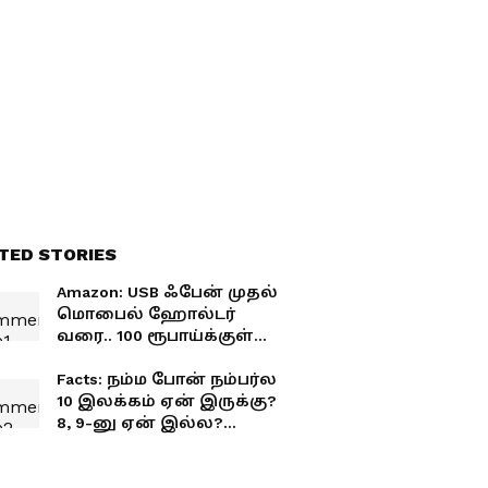
இருக்கு
TED STORIES
Amazon: USB ஃபேன் முதல்
மொபைல் ஹோல்டர்
வரை.. 100 ரூபாய்க்குள்
அமேசானில் கிடைக்கும்
5 கேட்ஜெட்ஸ்!
Facts: நம்ம போன் நம்பர்ல
10 இலக்கம் ஏன் இருக்கு?
8, 9-னு ஏன் இல்ல?
இதற்குப் பின்னால்
உள்ள காரணம் என்ன