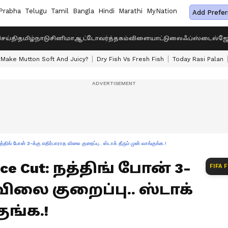
Prabha
Telugu
Tamil
Bangla
Hindi
Marathi
MyNation
Add Prefer
ெய்தி
தமிழ்நாடு
சினிமா
ஆட்டோ
வர்த்தகம்
விளையாட்டு
லைஃப்ஸ்டைல்
ஜோ
Make Mutton Soft And Juicy?
Dry Fish Vs Fresh Fish
Today Rasi Palan
 போன் 3-க்கு எதிர்பாராத விலை குறைப்பு.. ஸ்டாக் தீரும் முன் வாங்குங்க.!
rice Cut: நத்திங் போன் 3-
FIFA 
விலை குறைப்பு.. ஸ்டாக்
ுங்க.!