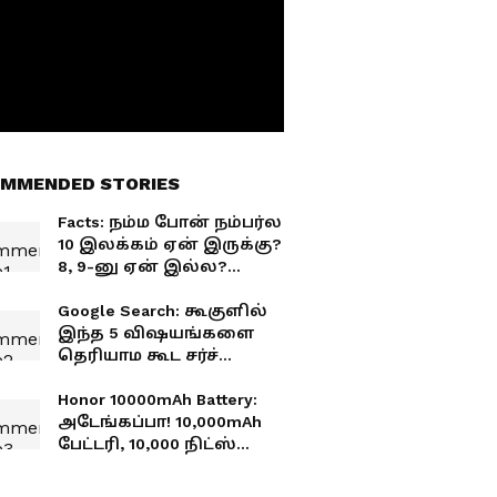
MMENDED STORIES
Facts: நம்ம போன் நம்பர்ல
10 இலக்கம் ஏன் இருக்கு?
8, 9-னு ஏன் இல்ல?
இதற்குப் பின்னால்
உள்ள காரணம் என்ன
Google Search: கூகுளில்
தெரியுமா?
இந்த 5 விஷயங்களை
தெரியாம கூட சர்ச்
பண்ணிடாதீங்க.. ரொம்ப
டேஞ்சர்!
Honor 10000mAh Battery:
அடேங்கப்பா! 10,000mAh
பேட்டரி, 10,000 நிட்ஸ்
டிஸ்ப்ளே... Honor-இன்
அடுத்த போன் மிரட்டலா