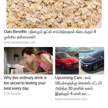
மற்றும் 190g எடையுடன், கையில்
பிடிப்பதற்கு மிகவும் வசதியாகவும்,
பிரீமியமாகவும் இருக்கிறது.இந்த போனில்
6.8" Super HD+ Extreme AMOLED 144Hz 1.5K
True Colour Quad-Curved டிஸ்பிளே
கொடுக்கப்பட்டுள்ளது. 144Hz refresh rate
இருப்பதால், ஸ்க்ரோலிங் மற்றும் கேமிங்
மிகவும் ஸ்மூத்தாக இருக்கும். Smart Water
Touch வசதி மூலம், கைகள் ஈரமாக
இருந்தாலும் டச் ஸ்கிரீன் வேலை செய்யும்.
சக்திவாய்ந்த ப்ராசஸர்
செயல்திறனுக்காக, MediaTek Dimensity 8500
Extreme ப்ராசஸர் வழங்கப்பட்டுள்ளது. இந்த
சிப்செட் 40% சிறந்த கிராபிக்ஸ்