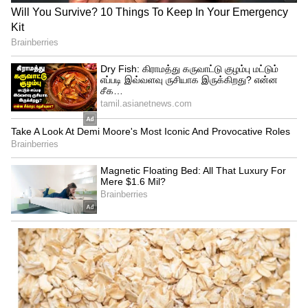
Image Credit :
Motorola
பக்காவான டிசைன், டிஸ்பிளே
டிசைனைப் பொறுத்தவரை, 'Collections by
Motorola' என்ற பெயரில், quad-curved
டிசைனில் மூன்று விதமான பிரீமியம்
ஃபினிஷ்களில் இந்த போன் வருகிறது.இந்த
டிசைன், போனுக்கு ஒரு தனித்துவமான
ஃபிளாக்ஷிப் அடையாளத்தைக்
கொடுக்கிறது. வெறும் 6.99mm தடிமன்