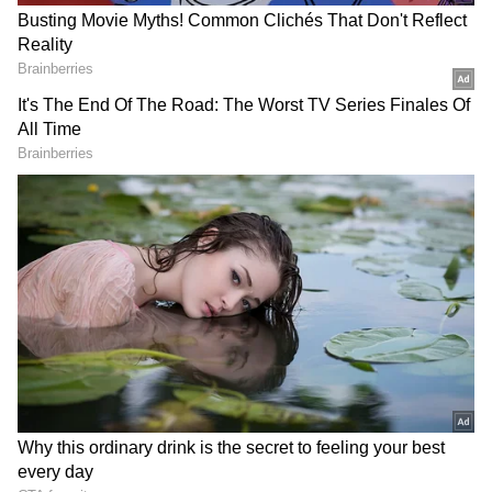
2
4
Image Credit :
X
நான்கு 50MP கேமராக்கள்
இதனுடன், 50MP 3.5x பெரிஸ்கோப்