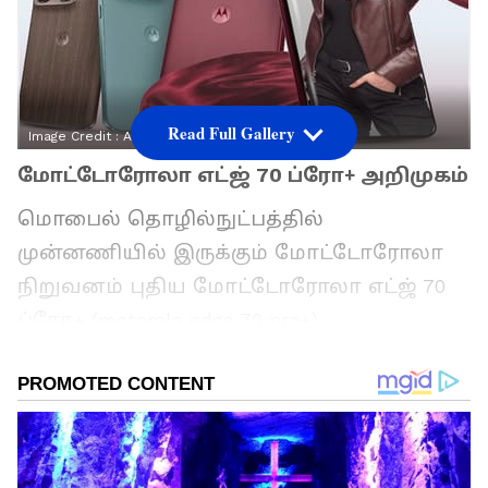
Read Full Gallery
Image Credit :
Ani
மோட்டோரோலா எட்ஜ் 70 ப்ரோ+ அறிமுகம்
மொபைல் தொழில்நுட்பத்தில்
முன்னணியில் இருக்கும் மோட்டோரோலா
நிறுவனம் புதிய மோட்டோரோலா எட்ஜ் 70
ப்ரோ+ (motorola edge 70 pro+)
ஸ்மார்ட்போனை இன்று இந்தியாவில்
அறிமுகம் செய்துள்ளது. 2026-ம் ஆண்டின்
மிகவும் ஸ்டைலான ஆல்-ரவுண்டர் போனாக
இது களமிறக்கப்பட்டுள்ளது. இந்த போனில்