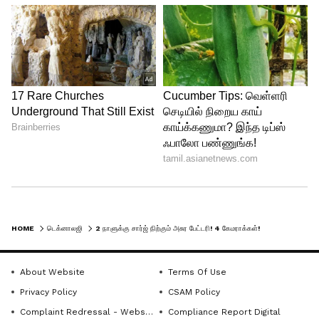
செயல்திறனையும், மேம்பட்ட AI இமேஜிங்
திறன்களையும் வழங்குகிறது. இந்த
போனில், 12GB LPDDR5X RAM, 256GB UFS 4.1
ஸ்டோரேஜ், மற்றும் 4600mm² வேப்பர்
சேம்பர் கூலிங் சிஸ்டம் உள்ளது. இது போன்
சூடாவதை 18% வரை குறைக்கிறது. மேலும்,
17 5G பேண்டுகள், Wi-Fi 6E, மற்றும் Bluetooth
5.4 போன்ற இணைப்பு வசதிகளும் உள்ளன.
HOME
டெக்னாலஜி
2 நாளுக்கு சார்ஜ் நிற்கும் அசுர பேட்டரி! 4 கேமராக்கள்! MOTO EDGE 70 PRO+ போன் அறிமுகம்!
About Website
Terms Of Use
Privacy Policy
CSAM Policy
Complaint Redressal - Website
Compliance Report Digital