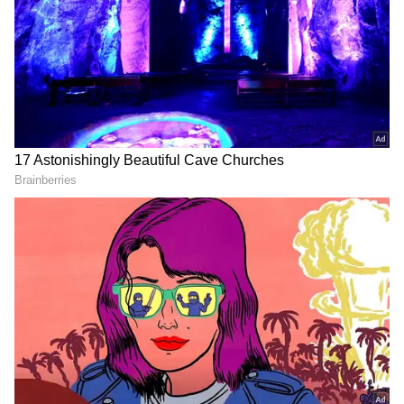
Quad 50MP Pro-Grade கேமரா சிஸ்டம்
உள்ளது. இதில் முக்கியமானது, Sony LYTIA™
710 சென்சார். motoAI தொழில்நுட்பத்துடன்
இணைந்து, குறைந்த வெளிச்சத்திலும்
அருமையான புகைப்படங்களை எடுக்க இது
உதவுகிறது.
ஏசியாநெட் தமிழ்-ஐ உங்கள் முதன்மைத்
தேர்வாக்குங்கள்