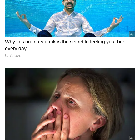
TurboPower™ சார்ஜிங், 15W வயர்லெஸ்
சார்ஜிங், மற்றும் IP68 + IP69 ராணுவ தர
பாதுகாப்பு என ஒரு முழுமையான
ஃபிளாக்ஷிப் அனுபவத்தை இந்த போன்
வழங்குகிறது.
Related Articles
Smartphone Overheating: ஸ்மார்ட்ஃபோன்
யூசர்களே உஷார்! 47°C வெயிலில் போன்
வெடிக்காமல் இருக்க ஈசி வழி
Mobile Lost: போன் தொலைஞ்சிருச்சா?
இந்த 5 விஷயத்த 10 நிமிஷத்துல
பண்ணுங்க, இல்லனா பேங்க்
அக்கவுன்ட் காலி!
3
4