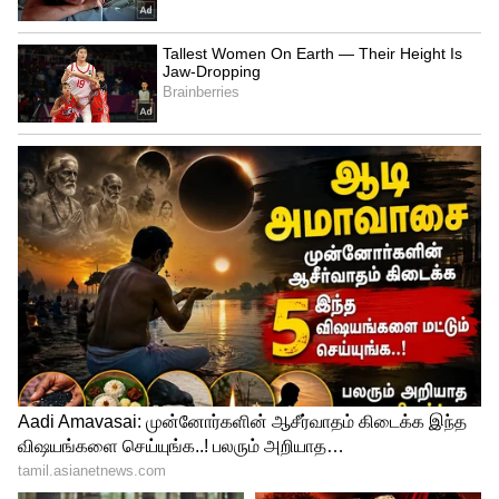
3. போன் சூடாக இருந்தாலும் கேமிங்,
ரீல்ஸ் பார்ப்பது அல்லது சார்ஜ் செய்வது
கோடை காலத்தில் போன் லேசாக சூடாவது
இயல்புதான். ஆனால், கையில் பிடிக்க
முடியாத அளவுக்கு போன்
கொதிக்கும்போதும் அதைத் தொடர்ந்து
பயன்படுத்துவதுதான் மிகப்பெரிய
முட்டாள்தனம். கடுமையான வெயிலுக்கு
மத்தியில், போனை சார்ஜ் செய்துகொண்டே
கேம் விளையாடுவது, வீடியோ எடுப்பது
அல்லது தொடர்ந்து ரீல்ஸ் ஸ்க்ரோல்
செய்வது போன்ற செயல்களால், போனின்
பிராசஸரும் பேட்டரியும் ஒரே நேரத்தில்
வெப்பத்தை உருவாக்குகின்றன. இதனால்
போன் திடீரென ஹேங் ஆகலாம், டிஸ்ப்ளே