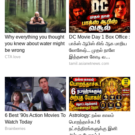
போகலாம் அல்லது பேட்டரி வெடிக்கலாம்.
எனவே, போன் வழக்கத்தை விட அதிகமாக
சூடாகிவிட்டது என்று உணர்ந்தவுடன்,
உடனடியாக அதன் கவரை (Case) கழற்றி
விடுங்கள். இணையம், புளூடூத் மற்றும்
ஜிபிஎஸ் ஆகியவற்றை அணைத்துவிட்டு,
தொலைபேசியை சிறிது நேரம்
குளிர்ச்சியான இடத்தில் (விசிறிக்கு அடியில்
இருப்பது போல) வையுங்கள். சூடான
போனை குளிர்விக்கிறேன் என்று நினைத்து
ஃபிரிட்ஜில் மட்டும் வைத்துவிடாதீர்கள். அது
போனின் உள்ளே இருக்கும் பாகங்களை
நிரந்தரமாக சேதப்படுத்திவிடும்.