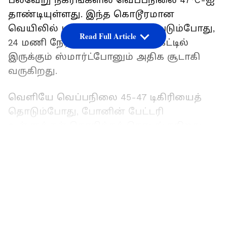
பல்வேறு நகரங்களில் வெப்பநிலை 47°C-ஐ
தாண்டியுள்ளது. இந்த கொடூரமான
வெயிலில் மனிதர்களே அவதிப்படும்போது,
Read Full Article
24 மணி நேரமும் உங்கள் பாக்கெட்டில்
இருக்கும் ஸ்மார்ட்போனும் அதிக சூடாகி
வருகிறது.
வெளியே வெப்பநிலை 45-47 டிகிரியைத்
தொடும்போது, போனின் பேட்டரி
உள்ளுக்குள் கொதிக்கத் தொடங்குகிறது.
ஒரு சிறிய கவனக்குறைவு கூட, போன்
LATEST VIDEOS
அதிக சூடாகி வெடிக்கவோ அல்லது
நிரந்தரமாக செயலிழக்கவோ
காரணமாகிவிடும். இந்த கோடையில்
உங்கள் விலைமதிப்பற்ற போனைப்
பாதுகாக்க விரும்பினால், உடனடியாக இந்த
3 பழக்கங்களை மாற்றிக்கொள்ளுங்கள்.