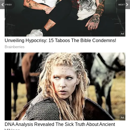
PREV
NEXT
RECOMMENDED STORIES
Related Articles
ரூ.7,000 இருந்தா போதும்.! சூப்பரான
ஸ்மார்ட் போன் வாங்கலாம்.! செம லுக்,
செம கேமரா!
Smart TV Deals: ரூ.74,000 டிவி வெறும்
ரூ.26,000-க்கா? 55 இன்ச் ஸ்கிரீன்ல
மிரட்டும் ஏசர் டிவி!
ஆயிரங்கள் செலவு
Facebook Update:
செய்து வாங்கிய LED
ஃபேஸ்புக்கில் புது