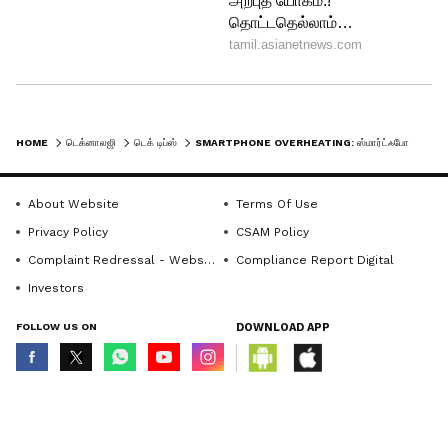
HOME
டெக்னாலஜி
டெக் டிப்ஸ்
SMARTPHONE OVERHEATING: ஸ்மார்ட்ஃபோன் யூசர்களே உஷார்! 47°C வெயிலில் போன் வெடிக்காமல் இருக்க ஈசி வழி
About Website
Terms Of Use
Privacy Policy
CSAM Policy
Complaint Redressal - Website
Compliance Report Digital
Investors
FOLLOW US ON
DOWNLOAD APP
© Copyright 2026 Asianxt Digital Technologies Private Limited (Formerly
known as Asianet News Media & Entertainment Private Limited) | All Rights
Reserved