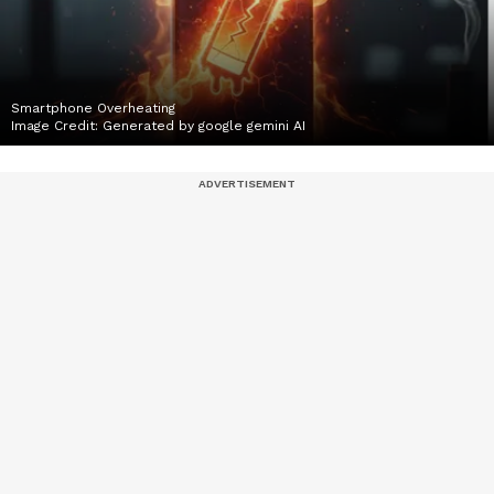
Smartphone Overheating
Image Credit:
Generated by google gemini AI