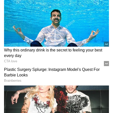
வெப்பநிலை அபாயகரமான அளவை
எட்டும். எனவே, பைக் ஓட்டும்போது போனை
பேன்ட் பாக்கெட்டில் வைப்பதற்குப் பதிலாக,
உங்கள் பேக்கில் அல்லது நேரடி வெயில்
மற்றும் உடல் சூடு படாத இடத்தில்
வைக்கவும்.
DOWNLOAD APP