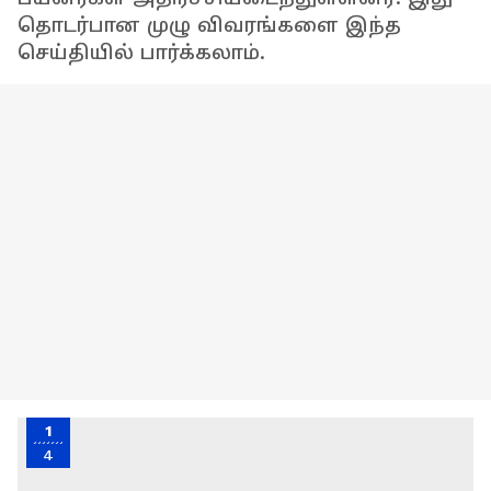
தொடர்பான முழு விவரங்களை இந்த
செய்தியில் பார்க்கலாம்.
1
4