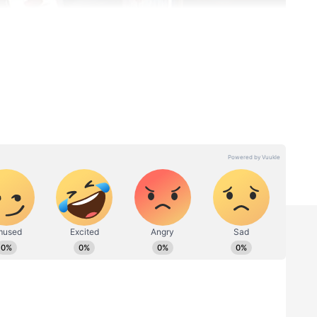
ளியிட்டுள்ள எக்ஸ் தளத்தில்: ஸ்ரீவைகுண்டம்
ட உடனே அதிரடியாகக் கைது செய்து,
டிக்கை எடுத்ததை நாடே அறியும்.
ில் சம்பந்தப்பட்டவர்கள் யாராக இருந்தாலும்
து மக்கள் விரும்பும் முதல்வரான நம் வெற்றித்
்லப் போனால் இது மாடர்ன் மனுநீதிச் சோழன்
ருந்தாலும், எத்தகைய நிலையில் இருந்தாலும்
மயத்தில் குற்றத்தில் சம்பந்தப்படாதவர்கள்
மான நடவடிக்கை எடுக்கப்படும் என்பதும்