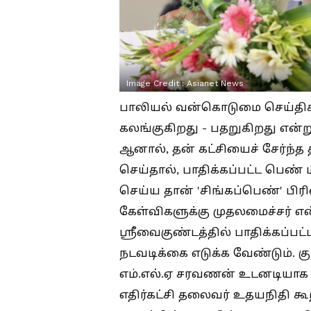
Image Credit :
Asianet News
பாலியல் வன்கொடுமை செய்திக
கலங்குகிறது - பதறுகிறது என்று
ஆனால், தன் கட்சியைச் சேர்ந
செய்தால், பாதிக்கப்பட்ட பெண் மீ
செய்ய தான் 'சிங்கப்பெண்' பி
கேள்விகளுக்கு முதலமைச்சர் என
ஸ்ரீவைகுண்டத்தில் பாதிக்கப்ப
நடவடிக்கை எடுக்க வேண்டும். 
எம்.எல்.ஏ சரவணன் உடனடியாக ப
எதிர்கட்சி தலைவர் உதயநிதி கூற