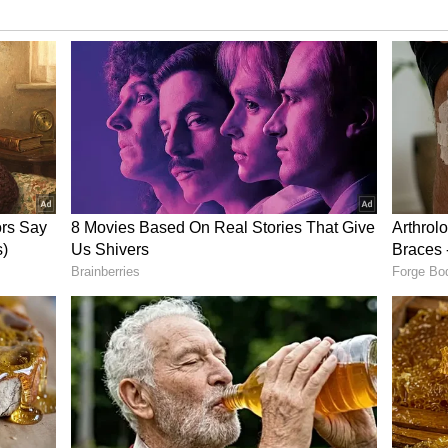
னசாட்சியைக் குப்பையில் வீசிவிட்டு,
வளவிழா பாப்பா அரசன்று இந்த அரசு. உண்மை
தறல்நிதியிடம் இருக்காது என்பது உயர்தனி
ல்கலைக்கழகக் கொடூரச் சம்பவத்தில்
த சார்?’ என்று இப்போதாவது அல்லது
மைநிதியாகப் பேசத் தயாரா?