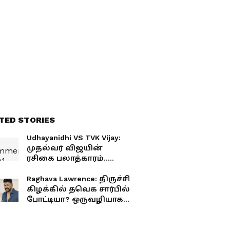
இதோ
TED STORIES
Udhayanidhi VS TVK Vijay:
முதல்வர் விஜயின்
ரசிகை பலாத்காரம்..
சிக்கலில் எம்.எல்.ஏ.
சரவணன்? விடாமல்
Raghava Lawrence: திருச்சி
எகிறும் உதயநிதி!
கிழக்கில் தவெக சார்பில்
போட்டியா? ஒருவழியாக
சஸ்பென்ஸ் உடைத்த
ராகவா லாரன்ஸ்