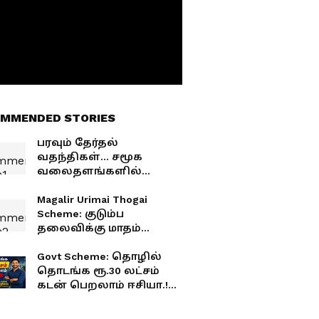
MMENDED STORIES
பரவும் தேர்தல்
வதந்திகள்... சமூக
வலைதளங்களில்
ராகவா லாரன்ஸ்
வெளியிட்ட பரபரப்பு
Magalir Urimai Thogai
வீடியோ!
Scheme: குடும்ப
தலைவிக்கு மாதம்
ரூ.2,500 உதவித்தொகை.!
உடனே கிடைக்க என்ன
Govt Scheme: தொழில்
செய்ய வேண்டும்?
தொடங்க ரூ.30 லட்சம்
கடன் பெறலாம் ஈசியா.!
தகுதிகள் மற்றும்
விண்ணப்ப விவரங்கள்