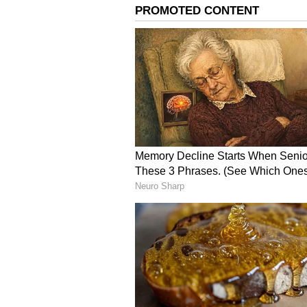
Image Credit :
Asianet News
நியாயமான நீதியை வழங்காமல் ம
குப்புறப் படுத்துக் கிடந்த ப
என்பது உப்புக்குக்கூட இந்த உ
உண்மை. இருந்தாலும் அண்ணா ப
சம்பந்தப்பட்ட சதிகாரர் ‘யாரந்
எப்போதாவது உளறல்நிதி, உண்