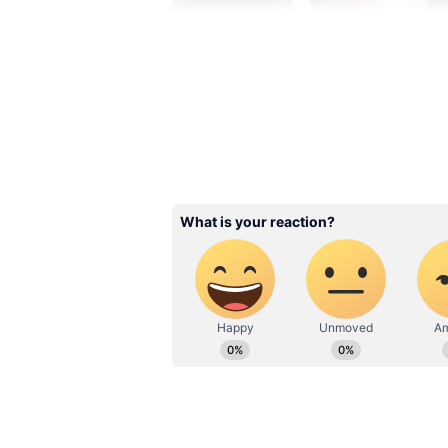
Image Credit :
X
இதுதொடர்பாக தவெக ஐடிவிங் வெ
விவகாரத்தில் புகார் பெறப்பட்
சிறையிலடைத்து, விரைந்து நடவ
பெண்களுக்கு எதிரான குற்றங்கள
தப்பிக்கவே இயலாது. காரணம், இ
தலைவரின் அரசு. இன்னும் சொல
அரசு. தப்பு செய்தவர் யாராக இ
தண்டிக்கப்படுவது உறுதி. அதே ச
பாதிக்கப்படாத வகையில் நியாய
உறுதி.
Related Articles