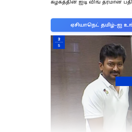
கழகத்தின் ஐடி விங் தரமான பதி
ஏசியாநெட் தமிழ்-ஐ உங
2
5