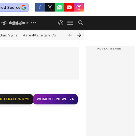
red Source
திடம்
இந்தியா
diac Signs
Rare-Planetary Conjunction After 12 Years
How To Exchange 
FOOTBALL WC '26
WOMEN T-20 WC '26