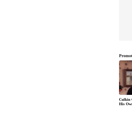
jay:
Raghava Lawrence: திருச்சி
 ரசிகை
கிழக்கில் தவெக சார்பில்
ில்
போட்டியா? ஒருவழியாக
்?
சஸ்பென்ஸ் உடைத்த
தயநிதி!
ராகவா லாரன்ஸ்