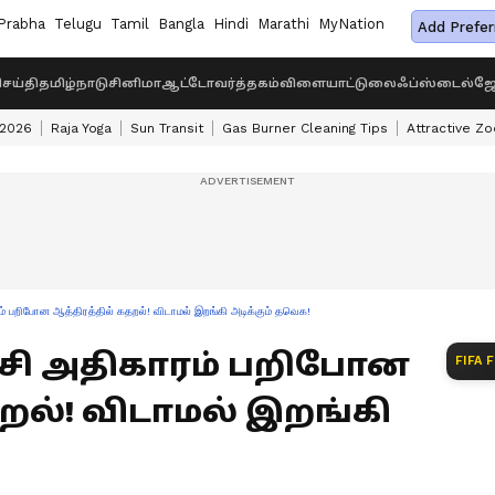
Prabha
Telugu
Tamil
Bangla
Hindi
Marathi
MyNation
Add Prefer
ெய்தி
தமிழ்நாடு
சினிமா
ஆட்டோ
வர்த்தகம்
விளையாட்டு
லைஃப்ஸ்டைல்
ஜோ
 2026
Raja Yoga
Sun Transit
Gas Burner Cleaning Tips
Attractive Zo
ம் பறிபோன ஆத்திரத்தில் கதறல்! விடாமல் இறங்கி அடிக்கும் தவெக!
்சி அதிகாரம் பறிபோன
FIFA 
தறல்! விடாமல் இறங்கி