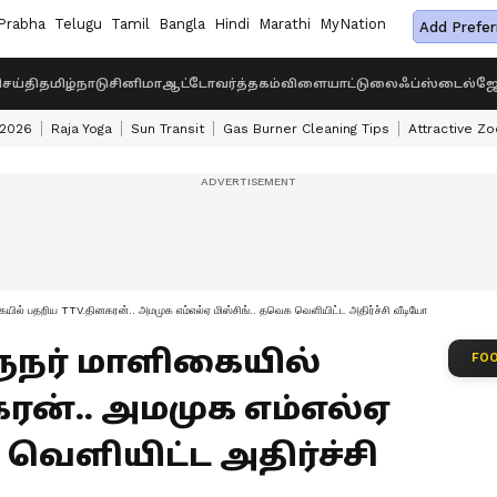
Prabha
Telugu
Tamil
Bangla
Hindi
Marathi
MyNation
Add Prefer
ெய்தி
தமிழ்நாடு
சினிமா
ஆட்டோ
வர்த்தகம்
விளையாட்டு
லைஃப்ஸ்டைல்
ஜோ
 2026
Raja Yoga
Sun Transit
Gas Burner Cleaning Tips
Attractive Zo
யில் பதறிய TTV.தினகரன்.. அமமுக எம்எல்ஏ மிஸ்சிங்.. தவெக வெளியிட்ட அதிர்ச்சி வீடியோ
ுநர் மாளிகையில்
FOO
ரன்.. அமமுக எம்எல்ஏ
 வெளியிட்ட அதிர்ச்சி