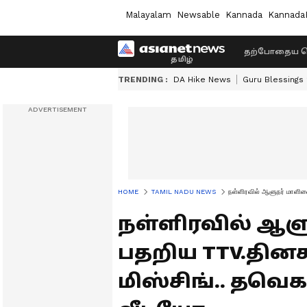
Malayalam
Newsable
Kannada
Kannada
தற்போதைய ச
TRENDING :
DA Hike News
Guru Blessings
HOME
TAMIL NADU NEWS
நள்ளிரவில் ஆளுநர் மாளிகை
நள்ளிரவில் ஆள
பதறிய TTV.தினக
மிஸ்சிங்.. தவெக