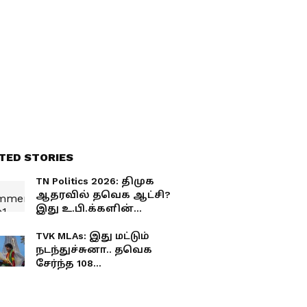
அப்டேட் இதோ
TED STORIES
TN Politics 2026: திமுக
ஆதரவில் தவெக ஆட்சி?
இது உ.பி.க்களின்
பெருமிதம் அல்ல!
விஜய்யின் 'செக் மேட்'
TVK MLAs: இது மட்டும்
நடந்துச்சுனா.. தவெக
அரசியல்! செம வியூகம்!
சேர்ந்த 108
எம்.எல்.ஏ.க்களும்
ராஜினாமா செய்வது
உறுதி?