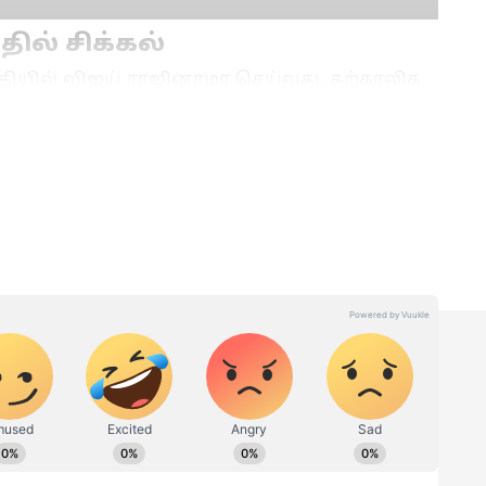
ில் சிக்கல்
குதியில் விஜய் ராஜினாமா செய்வது, தற்காலிக
்ணிக்கை குறைந்து தவெகவிடம் 117 என்ற
ும்பான்மையை நிரூபிக்க கூடுதலாக ஒரு
ும். இதனால் விஜய் ஆட்சியமைப்பதில்
ுக
TVK MLAs: இது மட்டும்
்சி?
நடந்துச்சுனா.. தவெக
சேர்ந்த 108
எம்.எல்.ஏ.க்களும்
்'
ராஜினாமா செய்வது
ம வியூகம்!
உறுதி?