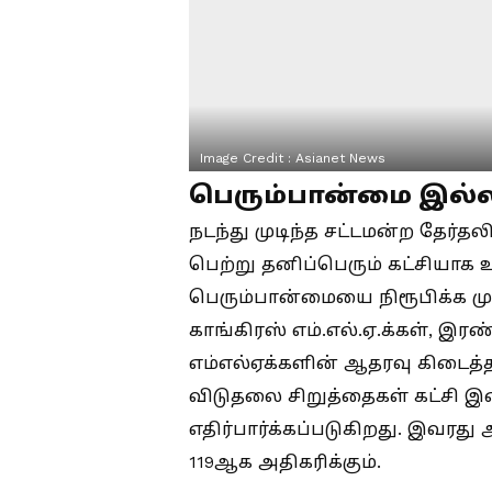
Image Credit :
Asianet News
பெரும்பான்மை இல
நடந்து முடிந்த சட்டமன்ற தேர்
பெற்று தனிப்பெரும் கட்சியா
பெரும்பான்மையை நிரூபிக்க மு
காங்கிரஸ் எம்.எல்.ஏ.க்கள், இரண
எம்எல்ஏக்களின் ஆதரவு கிடைத்
விடுதலை சிறுத்தைகள் கட்சி இ
எதிர்பார்க்கப்படுகிறது. இவரது
119ஆக அதிகரிக்கும்.