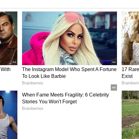
்பு குற்றச்சாட்டு
ுக பொதுச்செயலாளர் டிடிவி. தினகரன் தமிழக
ேகரை சந்தித்து பேசினார். எடப்பாடி பழனிசாமி
ப்பதாக மன்னார்குடி தொகுதியில் அமமுக
ெற்ற எஸ்.காமராஜ் கடிதம் அளித்தார்.
்கு பேட்டியளித்த டிடிவி.தினகரன்: அமமுக
்கும் போது தவெக சார்பில் கடிதம்
க எம்எல்ஏ காமராஜை காணவில்லை. அவர் விலை
க குதிரை பேரத்தில் ஈடுபடுவதாக பரபரப்பு