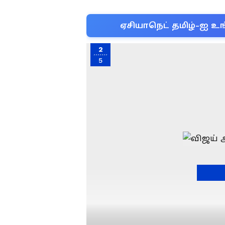
ஏசியாநெட் தமிழ்-ஐ உங
2
5