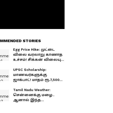
MMENDED STORIES
Egg Price Hike: முட்டை
விலை வரலாறு காணாத
உச்சம்! சிக்கன் விலையும்
ஓவர்! இல்லத்தரசிகள்
ஷாக்!
UPSC Scholarship:
மாணவர்களுக்கு
ஜாக்பாட்! மாதம் ரூ.7,500
உதவித்தொகை..
யாருக்கெல்லாம்
Tamil Nadu Weather:
கிடைக்கும்?
சென்னைக்கு மழை..
விண்ணப்பிப்பது எப்படி?
ஆனால் இந்த
மாவட்டங்களில் வெப்பம்
அதிகரிக்கும்! முழு