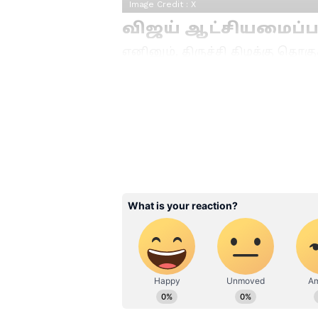
Image Credit :
X
விஜய் ஆட்சியமைப்பத
எனினும், திருச்சி கிழக்கு தொ
சபாநாயகர் ஆகியவற்றால் 2 எண
எண்ணிக்கையே இருக்கும். பெர
எம்எல்ஏவின் ஆதரவு தேவைப்பட
தொடர்ந்து சிக்கல் நீடிக்கிறது.
Related Articles
TN Politics 2026: திம
ஆதரவில் தவெக ஆட
இது உ.பி.க்களின்
பெருமிதம் அல்ல!
விஜய்யின் 'செக் மேட
அரசியல்! செ