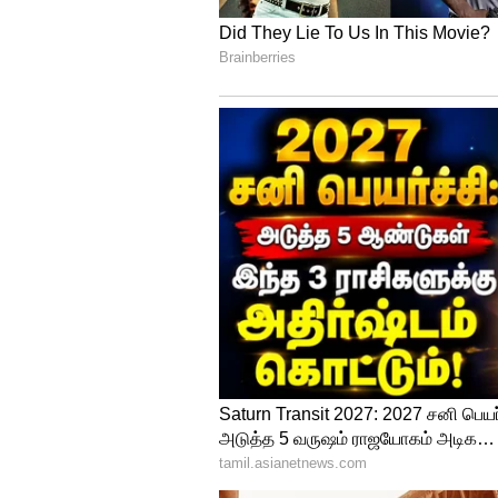
4
5
Image Credit :
Our Own