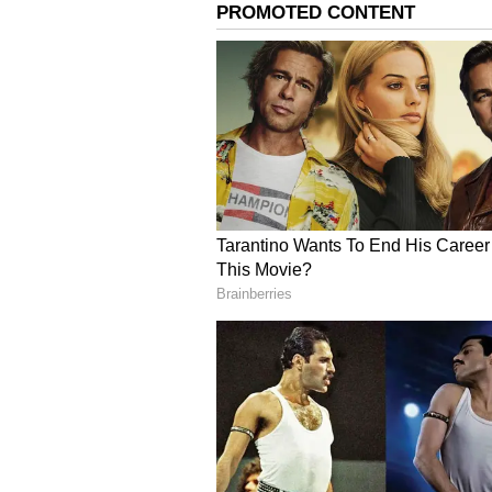
Image Credit :
Google
டிடிவி. தினகரன் பரபரப
இந்நிலையில், நள்ளிரவில் அமம
பொறுப்பு ஆளுநர் ஆர்.வி. அர்ல
முதல்வராக பதவி ஏற்க ஆதரவளி
சார்பில் போட்டியிட்டு வெற்றி ப
இதனையடுத்து செய்தியாளர்களுக
எம்எல்ஏ ஆதரவு எங்களுக்கு இருக
கொடுக்கப்பட்டுள்ளது. அமமு
போய் இருக்கலாம் என்றார். தவெ
குற்றச்சாட்டை முன்வைத்தார்.