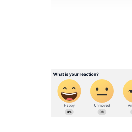
Image Credit :
Our Own
100 யூனிட் இலவச மி
ஆனால் இதற்கு விளக்கம் கொடுத
மின்சாரம் பயன்படுத்தும் தகுதி
யூனிட்கள் இலவசமாக வழங்கப்படு
பயன்படுத்துபவர்களுக்கு 100 ய
தெரிவிக்கப்பட்டுள்ளது. இந்தத் 
கூடுதலாக 1,730 கோடி ரூபாய் மா
செலவு சட்டமன்ற ஒப்புதல் பெற
(Contingency Fund) முன்பணமாக எட
ஆண்டுக்கான திருத்தப்பட்ட பட்ஜெட