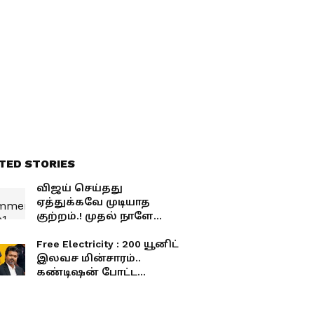
விடக்கூடாது.. நடந்தது
என்ன?
TED STORIES
விஜய் செய்தது
ஏத்துக்கவே முடியாத
குற்றம்.! முதல் நாளே
முதலமைச்சர் விஜயை
கடுமையாக விமர்சித்த
Free Electricity : 200 யூனிட்
வேல்முருகன்.!
இலவச மின்சாரம்..
கண்டிஷன் போட்ட
முதல்வர் விஜய்..
யாருக்கெல்லாம்