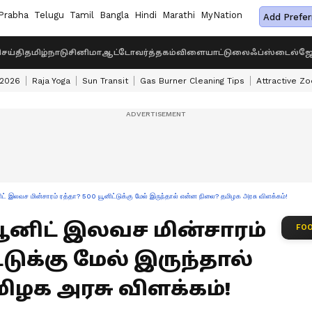
Prabha
Telugu
Tamil
Bangla
Hindi
Marathi
MyNation
Add Prefer
ெய்தி
தமிழ்நாடு
சினிமா
ஆட்டோ
வர்த்தகம்
விளையாட்டு
லைஃப்ஸ்டைல்
ஜோ
 2026
Raja Yoga
Sun Transit
Gas Burner Cleaning Tips
Attractive Zo
 இலவச மின்சாரம் ரத்தா? 500 யூனிட்டுக்கு மேல் இருந்தால் என்ன நிலை? தமிழக அரசு விளக்கம்!
0 யூனிட் இலவச மின்சாரம்
FOO
்டுக்கு மேல் இருந்தால்
ழக அரசு விளக்கம்!