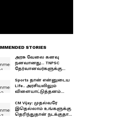
MMENDED STORIES
அரசு வேலை கனவு
நனவானது... TNPSC
தேர்வானவர்களுக்கு
ஆணை வழங்கிய விஜய்!
Sports தான் என்னுடைய
Life.. அரசியலிலும்
விளையாட்டுத்தனம்
இருக்கக் கூடாது! -
அமைச்சர் ஆதவ்
CM Vijay: முதல்வரே
அர்ஜுனா
இதெல்லாம் உங்களுக்கு
தெரிந்துதான் நடக்குதா?
சொல்லுங்கள்..
ஒருத்தரையும்