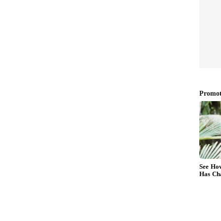
ளது என்ன?
ணக்குத் தலைப்புகளுக்கு, தலைமை மின்
tor) 'மதிப்பீடு, சரிபார்த்தல் மற்றும்
ரசு நியமித்துள்ளது. ஒதுக்கப்பட்ட இந்த
்கப்படாது. மாறாக, தமிழ்நாடு மின்சார
வரவு வைக்கப்படும் (contra credit) என்று
பட்டுள்ளது.
108-ன் கீழ், இதற்கான குறிப்பிட்ட
யிடப்படும் என்றும் அந்த ஆணையில்