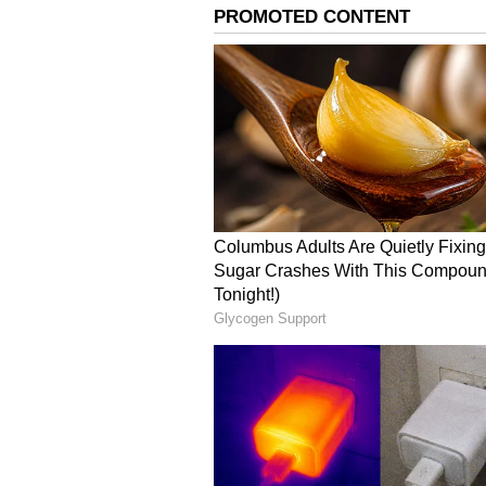
Related Articles
விஜய் செய்தது
ஏத்துக்கவே முடியா
குற்றம்.! முதல் நாள
முதலமைச்சர் விஜ
கடுமையாக விமர்சி
வேல்முருகன்.!
3
3