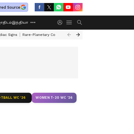
red Source
திடம்
இந்தியா
diac Signs
Rare-Planetary Conjunction After 12 Years
How To Exchange 
TBALL WC '26
WOMEN T-20 WC '26