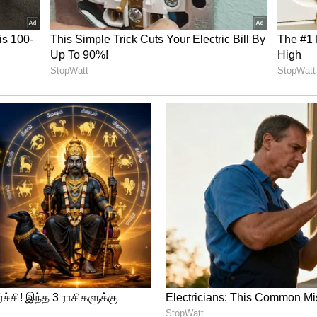
 மாஸ் பேச்சு
்விளையாட்டு அரங்கில் நடந்த பதவியேற்பு
ினிமா வாழ்க்கையை விட்டுவிட்டு
்ட கடனைத் திருப்பிச் செலுத்துவேன்' என்று
 ஒன்றும் அரச பரம்பரையில் இருந்து
ின் குடும்பத்தில் ஒருவனாகவே என்னைப்
்பிட்டார்.