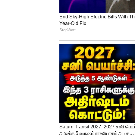
Image Credit :
X
முதல் உரையில் விஜய்
முன்னதாக ஜவஹர்லால் நேரு உள
விழாவில் பேசிய விஜய், தனது ச
வந்திருப்பதால், மக்களுக்கு 'பட
உறுதியளித்தார். மேலும், 'நான்
வரவில்லை, தமிழ்நாட்டு மக்கள
பார்க்கிறேன்' என்றும் அவர் குறிப