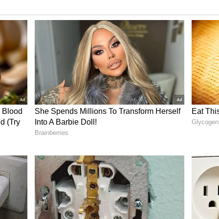
Free Electricity : 200 யூனிட்
த
இலவச மின்சாரம்..
ே
கண்டிஷன் போட்ட
யை
முதல்வர் விஜய்..
த்த
யாருக்கெல்லாம் இலவசம்
தெரியுமா?