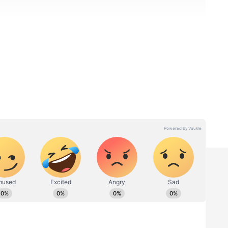
ன்சாரம் தொடரும்
்துள்ள தமிழக அரசு, 500 யூனிட்கள் வரை
யான வீட்டு நுகர்வோருக்கு, மொத்தம் 200
ம். 500 யூனிட்களுக்கு மேல்
ூனிட் இலவச மின்சாரம் வழங்கப்படும் என
திட்டத்தைச் செயல்படுத்த, அரசுக்கு ஆண்டுக்குக்
னியச் செலவு ஏற்படும். தொடக்கத்தில், இந்தச்
ும் வரை, அரசின் அவசர கால நிதியிலிருந்து
ுக்கப்படும். பின்னர், இது 2026-27-ம்
் மதிப்பீட்டில் 'புதிய சேவை' (New Service)