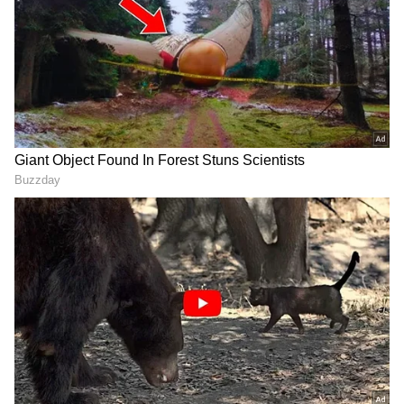
குழந்தைகள் உடல்நல பாதிப்புக்கு
உள்ளாகும் வாய்ப்பு அதிகம் உள்ளது.
குறிப்பாக ஆரம்பப்பள்ளி மற்றும்
நடுநிலைப்பள்ளி மாணவர்கள் வெயிலை
தாங்க முடியாமல் சோர்வு, நீரிழப்பு,
தலைச்சுற்றல் போன்ற பிரச்சினைகளை
சந்திக்க நேரிடலாம். எனவே மாணவர்களின்
நலனை கருத்தில் கொண்டு, பள்ளிகள்
திறப்பை குறைந்தது ஒரு வாரமாவது தள்ளி
வைக்க வேண்டும்” என்று
வலியுறுத்தியுள்ளது.
மேலும், பல பள்ளிகளில் குடிநீர் வசதி,
வகுப்பறை காற்றோட்டம், விசிறிகள்
உள்ளிட்ட அடிப்படை வசதிகள் கோடை