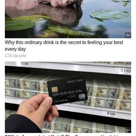
பொதுமக்கள் மட்டுமின்றி, பள்ளி
மாணவர்களும் பாதிக்கப்படக்கூடும் என்ற
அச்சம் உருவாகியுள்ளது.
ஏசியாநெட் தமிழ்-ஐ உங்கள் முதன்மைத்
தேர்வாக்குங்கள்