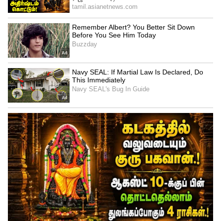
Related Articles
Heat Stroke: ஹீட் ஸ்ட்ரோக் எதனால்
ஏற்படுகிறது? தடுக்க என்ன செய்ய
வேண்டும் தெரியுமா?
சம்மர் ஹீட்: குழந்தைகளின் கண்களைக்
காக்க 6 "கூலிங்" சீக்ரெட்ஸ்