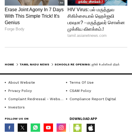
தெரிவித்துள்ளனர். ஆனால் மற்றொரு
தரப்பினர், “ஏற்கனவே கோடை விடுமுறை
நீண்ட நாட்கள் வழங்கப்பட்டுள்ளதால், கல்வி
பாதிக்கப்படக்கூடாது” என்று கருத்து
தெரிவித்து வருகின்றனர்.
இதற்கிடையில், தமிழக அரசு மற்றும்
பள்ளிக்கல்வித்துறை நிலைமையை
HOME
TAMIL NADU NEWS
SCHOOLS RE OPENING: ஜூன் 1 பள்ளிகள் திறக்கப்படுமா..? தனியார் பள்ளிகளின் கோரிக்கையால் தள்ளிவைப்பு..?
கவனித்து வருவதாக கூறப்படுகிறது.
வானிலை நிலவரம், மாணவர்களின்
About Website
Terms Of Use
பாதுகாப்பு மற்றும் கல்வி அட்டவணை
Privacy Policy
CSAM Policy
ஆகியவற்றை கருத்தில் கொண்டு இறுதி
Complaint Redressal - Website
Compliance Report Digital
முடிவு எடுக்கப்படும் என தகவல்கள்
Investors
வெளியாகியுள்ளன. தற்போது பள்ளிகள்
FOLLOW US ON
DOWNLOAD APP
ஜூன் 1ஆம் தேதி திறக்கப்படும் என்ற