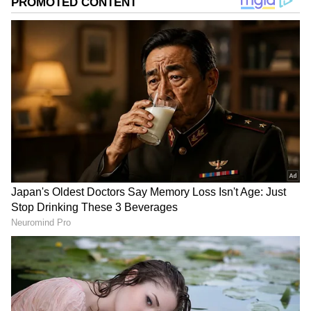
பள்ளிகள் திறப்பை ஒரு வாரம் தள்ளி
வைக்க வேண்டும் என்ற கோரிக்கை
எழுந்துள்ளது. இந்த கோரிக்கையை
தனியார் பள்ளி சங்கங்களின் கூட்டமைப்பு
தமிழக அரசிடம் முன்வைத்துள்ளது.
தமிழ்நாட்டில் கடந்த சில வாரங்களாக
வெயிலின் தாக்கம் கடுமையாக
அதிகரித்துள்ளது. குறிப்பாக மதியம்
நேரங்களில் பல மாவட்டங்களில் 100 டிகிரி
பாரன்ஹீட்டை தாண்டி வெப்பநிலை
பதிவாகி வருகிறது. மேலும், சில
பகுதிகளில் வெப்ப அலை வீசும் அபாயம்
இருப்பதாக வானிலை ஆய்வு மையமும்
எச்சரிக்கை விடுத்துள்ளது. இதனால்