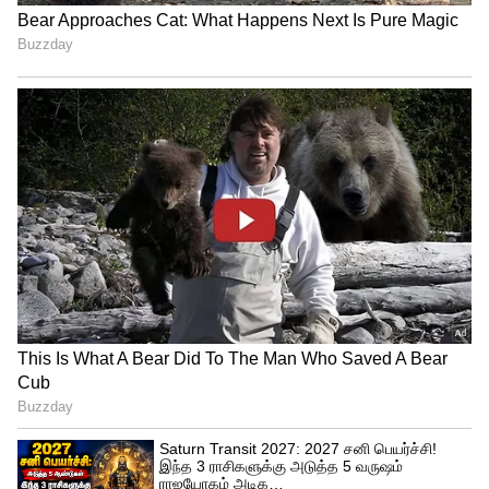
காலத்தில் போதுமானதாக இல்லாத சூழல்
இருப்பதாகவும் சங்கங்கள்
சுட்டிக்காட்டியுள்ளன. மாணவர்களின்
பாதுகாப்பே முதன்மை என்பதால், வானிலை
சீராகும் வரை பள்ளிகள் திறப்பதை
ஒத்திவைப்பது நல்லது என அவர்கள்
கருத்து தெரிவித்துள்ளனர்.