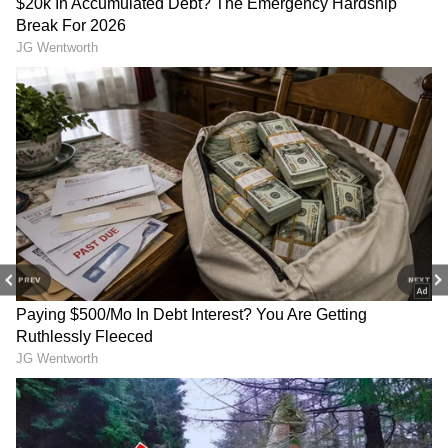
2
3
Image Credit :
Chatgpt
PREV
NEXT
தனியார் பள்ளிகளின் கூட்டமைப்பு
கோரிக்கை
இதுகுறித்து தனியார் பள்ளி சங்கங்களின்
கூட்டமைப்பு தெரிவித்ததாவது,
“கடுமையான வெப்பம் காரணமாக சிறிய