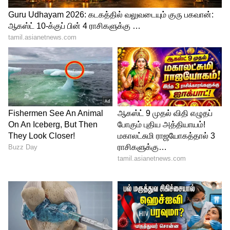
3
3
Image Credit :
Gemini AI
பெற்றோர்கள் கவலை..
இதேவேளை, பெற்றோர்களிடையிலும்
இதுகுறித்து கலவையான கருத்துகள்
நிலவி வருகின்றன. சில பெற்றோர்,
“குழந்தைகளின் உடல்நலம் முக்கியம்
என்பதால் பள்ளிகள் தாமதமாக
திறக்கப்படலாம்” என்று ஆதரவு