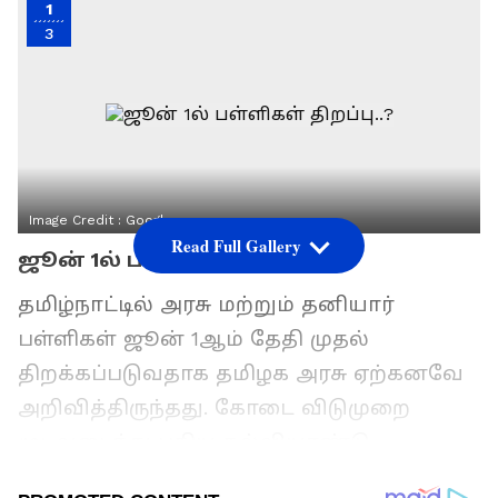
1
3
Image Credit :
Google
Read Full Gallery
ஜூன் 1ல் பள்ளிகள் திறப்பு..?
தமிழ்நாட்டில் அரசு மற்றும் தனியார்
பள்ளிகள் ஜூன் 1ஆம் தேதி முதல்
திறக்கப்படுவதாக தமிழக அரசு ஏற்கனவே
அறிவித்திருந்தது. கோடை விடுமுறை
முடிவடைந்து புதிய கல்வியாண்டு
தொடங்கவுள்ள நிலையில், தற்போது