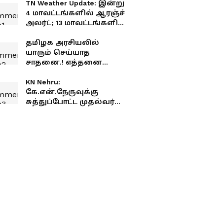
TN Weather Update: இன்று
4 மாவட்டங்களில் ஆரஞ்ச்
அலர்ட்; 13 மாவட்டங்களில்
கனமழை.. உங்க ஊர்
இருக்கா?
தமிழக அரசியலில்
யாரும் செய்யாத
சாதனை.! எத்தனை
லட்சம் பேர்
இணைந்துள்ளார்கள்
KN Nehru:
தெரியுமா?
கே.என்.நேருவுக்கு
சுத்துப்போட்ட முதல்வர்
விஜய்.! அதிர்ச்சி
கொடுத்த ஐகோர்ட்.!
நடந்தது என்ன?