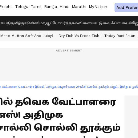
Prabha
Telugu
Tamil
Bangla
Hindi
Marathi
MyNation
Add Prefer
ெய்தி
தமிழ்நாடு
சினிமா
ஆட்டோ
வர்த்தகம்
விளையாட்டு
லைஃப்ஸ்டைல்
ஜோ
Make Mutton Soft And Juicy?
Dry Fish Vs Fresh Fish
Today Rasi Palan
க வேட்பாளரை தொட்டாரோ இபிஎஸ்! அதிமுக பிரமுகர்களை சொல்லி சொல்லி தூக்கும் விஜய்.. இன்று 6 முன்
்தில் தவெக வேட்பாளரை
ஸ்! அதிமுக
ல்லி சொல்லி தூக்கும்