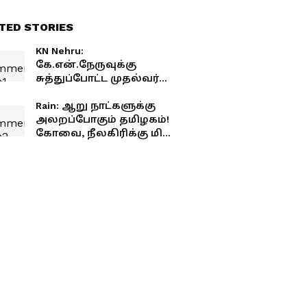
TED STORIES
KN Nehru:
கே.என்.நேருவுக்கு
சுத்துப்போட்ட முதல்வர்
விஜய்.! அதிர்ச்சி
கொடுத்த ஐகோர்ட்.!
Rain: ஆறு நாட்களுக்கு
நடந்தது என்ன?
அலறப்போகும் தமிழகம்!
கோவை, நீலகிரிக்கு மிக
கனமழை எச்சரிக்கை!
வானிலை மையம்!