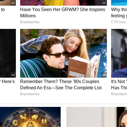
்பில் அதிமுக எம்எல்ஏக்கள்
.எல். ஆகியவை முதலில் வெளியில் இருந்து
டுத்து பின்னர் தவெக அமைச்சரவையில்
மற்றும் சிபிஐ ஆகியை நிபந்தனையற்ற ஆதரவை
்பிக்கை வாக்கெடுப்பில் அமமுக ஒரு வெற்றி
மராஜ், அதிமுகவின் எஸ்.பி. வேலுமணி மற்றும்
25 எம்.எல்.ஏ.க்கள் தவெக அரசுக்கு ஆதரவாக
க்கு அதிர்ச்சி கொடுத்தனர்.