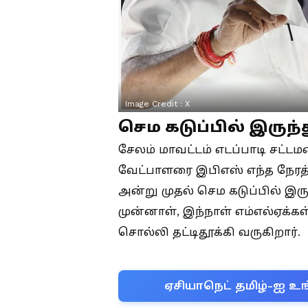
Image Credit :
X
செம கடுப்பில் இருந்
சேலம் மாவட்டம் எடப்பாடி சட்ட
வேட்பாளரை இபிஎஸ் எந்த நேர
அன்று முதல் செம கடுப்பில் இ
முன்னாள், இந்நாள் எம்எல்ஏக்
சொல்லி தட்டிதூக்கி வருகிறார்.
ஏசியாநெட் தமிழ்-ஐ உங