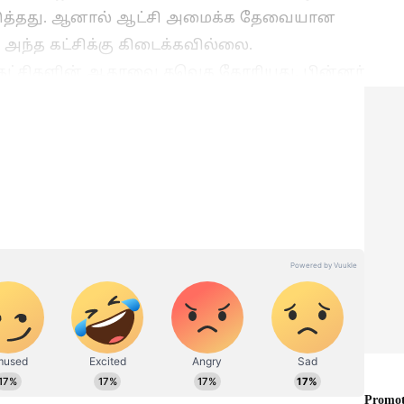
ெடுத்தது. ஆனால் ஆட்சி அமைக்க தேவையான
ந்த கட்சிக்கு கிடைக்கவில்லை.
 கட்சிகளின் ஆதரவை தவெக கோரியது. பின்னர்
ுந்து வந்த காங்கிரஸ் திமுக கூட்டணியில்
ு அளித்தது. மேலும், அமைச்சரவையில்
்போது மாநிலங்களவையில் ஒரு எம்.பி.யையும்
Rain: ஆறு நாட்களுக்கு
அலறப்போகும் தமிழகம்!
வர்
கோவை, நீலகிரிக்கு மிக
கொடுத்த
கனமழை எச்சரிக்கை!
 என்ன?
வானிலை மையம்!