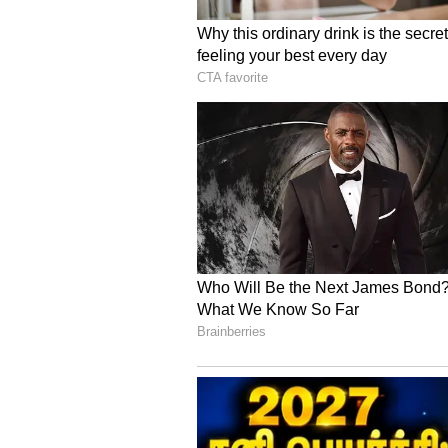
Image Credit :
X/Twitter
நம்பிக்கை வாக்கெடுப
ஆதரவு
இதேபோல், விசிகவும், ஐ.யு.எம்
ஆதரவு அளிப்பதாக கூறியதை அ
இணைந்தது. மேலும் சிபிஎம் 
வழங்கி வருகிறது. அதேபோல் நம
பெற்ற மன்னார்குடி எம்எல்ஏ கா
சி.வி. சண்முகம் தலைமையிலான 
வாக்களித்து எடப்பாடி பழனிசாமி