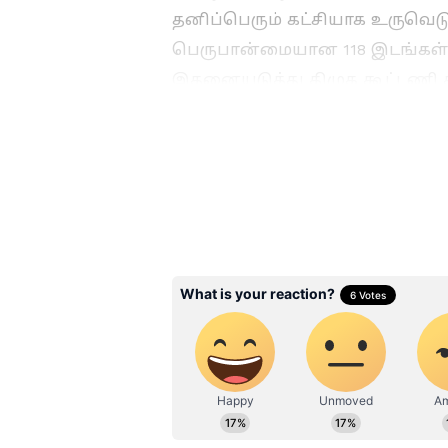
தனிப்பெரும் கட்சியாக உருவ
பெருபான்மையான 118 இடங்கள் அ
இதனையடுத்து திமுக கூட்டணி
10 ஆண்டுகளான கூட்டணியில் இர
இருந்து வெளியேறி தவெக ஆதரவ
இரண்டு அமைச்சர்களையும், தற
வழங்கப்பட்டுள்ளது.
Related Articles
KN Nehru:
கே.என்.நேருவுக்கு
சுத்துப்போட்ட முதல்
விஜய்.! அதிர்ச்சி 
ஐகோர்ட்.! நடந்தது