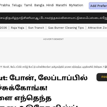
Prabha
Telugu
Tamil
Bangla
Hindi
Marathi
MyNation
Add Prefer
ெய்தி
தமிழ்நாடு
சினிமா
ஆட்டோ
வர்த்தகம்
விளையாட்டு
லைஃப்ஸ்டைல்
ஜோ
 2026
Raja Yoga
Sun Transit
Gas Burner Cleaning Tips
Attractive Zo
ன், லேப்டாப்பில் சார்ஜ் போட்டு வச்சுக்கோங்க! தமிழகத்தில் நாளை எந்தெந்த பகுதிகளில் மின்தடை? இ
Cut: போன், லேப்டாப்பில்
FOO
ச்சுக்கோங்க!
ளை எந்தெந்த