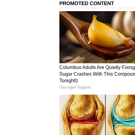
Image Credit :
Asianet News
கோவை
காமராஜ் சாலை, பாலன் நகர், சர்
சிவில் ஏரோ, வி.ஆர்.புரம், என்.
சிங்காநல்லூர், ஒண்டிப்புதூர்,
உப்பிலிபாளையம், கதிர்நாயக்கன
நாசிமநாயக்கன்பாளையம், பம்பாய்
நகர், தொப்பம்பட்டி, செல்லப்பம
பொதியாம்பாளையம், வாகராயம்பா
ராசிபாளையம், ஊத்துப்பாளையம் 