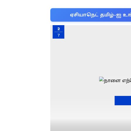
ஏசியாநெட் தமிழ்-ஐ உங
2
7