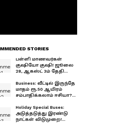
MMENDED STORIES
பள்ளி மாணவர்கள்
குஷியோ குஷி! ஜூலை
28, ஆகஸ்ட் 3ம் தேதி
பள்ளி, கல்லூரிகளுக்கு
விடுமுறை!
Business: வீட்டில் இருந்தே
மாதம் ரூ.50 ஆயிரம்
சம்பாதிக்கலாம் ஈசியா?
மைக்ரோ கிரீன்ஸ் தரும்
அட்டகாசமான
Holiday Special Buses:
வருமானம்.!
அடுத்தடுத்து இரண்டு
நாட்கள் விடுமுறை!
குஷியில் பள்ளி
மாணவர்கள்! சூப்பர்