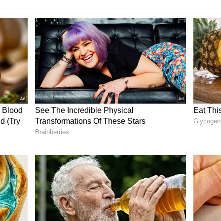
க்கரை செட்டியார் நகர், ஹோப் கல்லூரி முதல்
கே. பாளையம், கிருஷ்ணாபுரம், ஹவுசிங் யூனிட்,
 ஜி.வி.ரெசிடென்சி, மசக்காளிபாளையம்,
்பாளையம், ராக்கிபாளையம், குமாரபுரம்,
 நகர், டீச்சர்ஸ் காலனி, கணேஷ்நகர், ஸ்ரீ ராம்
்பாளையத்தின் ஒரு பகுதி,
ளையம், நீலம்பூர் பகுதி, குரும்பபாளையம்,
உள்ளிட்ட பகுதிகள் அடங்கும்.