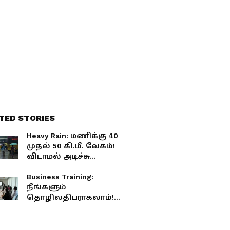
அறிவிப்பு வெளியானது!
TED STORIES
Heavy Rain: மணிக்கு 40
முதல் 50 கி.மீ. வேகம்!
விடாமல் அடிச்சு
ஊத்தப்போகும் கனமழை!
கோவை, சென்னையின்
Business Training:
நிலை என்ன?
நீங்களும்
தொழிலதிபராகலாம்!
லட்சம் லட்சமாய்
சம்பாதிக்க சூப்பர்
சான்ஸ்! அரசின் சூப்பர்