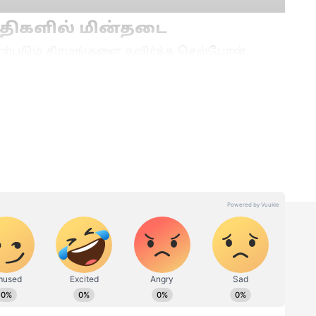
திகளில் மின்தடை
ஏற்படும் சிரமங்களை தவிர்க்க செல்போன்,
டர் போட்டு வைக்கவும் முன்கூட்டியே மின்தடை
றிவிப்பு வெளியிடப்படும். அதன்படி நாளை
ள்ளிக்கிழமை தமிழகம் முழுவதும் உள்ளிட்ட
்கப்பட்டுள்ளது.
 40
Business Training: நீங்களும்
்!
தொழிலதிபராகலாம்!
லட்சம் லட்சமாய் சம்பாதிக்க
னமழை!
சூப்பர் சான்ஸ்! அரசின்
யின்
சூப்பர் அறிவிப்பு!