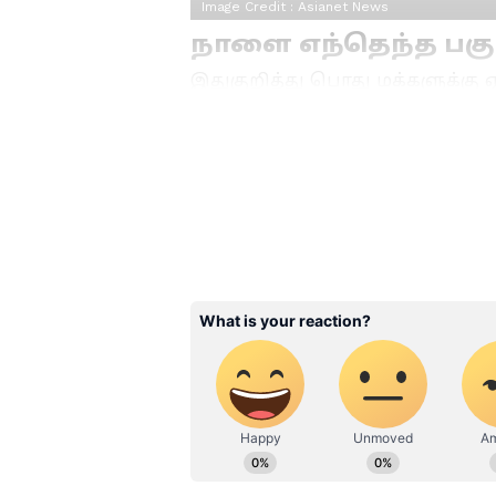
Image Credit :
Asianet News
நாளை எந்தெந்த பகு
இதுகுறித்து பொது மக்களுக்கு 
லேப்டாப் சார்ஜ் போடவும், மோட்
ஏற்படும் இடங்கள் தொடர்பான அ
தினம் (05-06-2026) அதாவது வெ
மாவட்டங்களில் மின்தடை அறிவிக
Related Articles
Heavy Rain: மணிக்கு
முதல் 50 கி.மீ. வேகம
விடாமல் அடிச்சு
ஊத்தப்போகும் க
கோவை, சென்னை
நிலை என்ன?