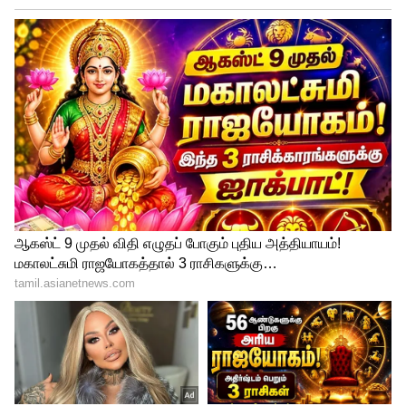
இப்பயிற்சியில் தொழில்முனைவோரின்
அறிமுகம் மற்றும் அடிப்படைகள், வணிக
நெறிமுறைகள் & அடிப்படைகள்,
சந்தைப்படுத்துதல் & பிராண்டிங், மின்னணு
முறையில் சந்தைப்படுத்துதல், சந்தை
ஆய்வு, திட்ட அறிக்கை தயாரித்தல், நிதி
மேலாண்மை, அடிப்படை கணக்குகள் -ERP
Tally, ஜிஎஸ்டி, இ-வே பில், சிறு வணிகம்
தொடர்பான சட்டங்கள், மாநில தொழில்
கொள்கை, MSME வகைப்பாடு பதிவுகளைப்
பற்றி விளக்கங்கள், ஆகியவை பற்றி
விளக்கப்படும்.