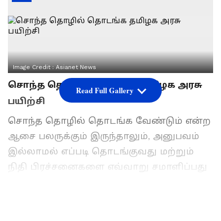
Image Credit :
Asianet News
சொந்த தொழில் தொடங்க தமிழக அரசு
Read Full Gallery
பயிற்சி
சொந்த தொழில் தொடங்க வேண்டும் என்ற
ஆசை பலருக்கும் இருந்தாலும், அனுபவம்
இல்லாமல் எப்படி தொடங்குவது மற்றும்
நிதி பிரச்சனைகளை எவ்வாறு சமாளிப்பது
குழப்பம் காரணமாக பலர் அந்த முயற்சியை
கைவிட்டு விடுகின்றனர். இந்நிலையில்
இளைஞர்கள் மற்றும் பெண்களின்