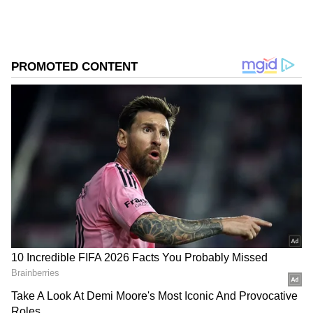
வாழ்வாதாரத்தை மேம்படுத்தி வகையில்
சொந்த தொழில் தொடங்க ஏதுவாக மீடியா
ட்ரோன் பயிற்சி, பேக்கரி பொருட்கள்
தயாரித்தல் பயிற்சி, வீட்டு உபயோக
பொருட்கள் பயிற்சி, யூடியூப் சேனல்
தொடங்க பயிற்சி பல்வேறு சிறப்பு
பயிற்சிகள் வழங்கப்படுகிறது. அந்த
வகையில் நீங்களும் ஒரு தொழிலதிபராக
சூப்பர் வாய்ப்பை தமிழக அரசு
ஏற்படுத்தியுள்ளது.
ஏசியாநெட் தமிழ்-ஐ உங்கள் முதன்மைத்
தேர்வாக்குங்கள்