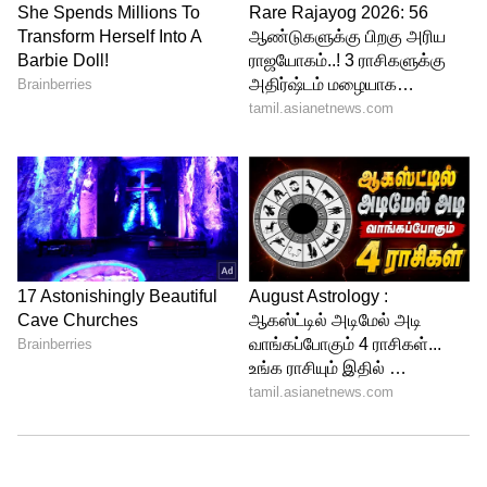
4
5
Image Credit :
Asianet News