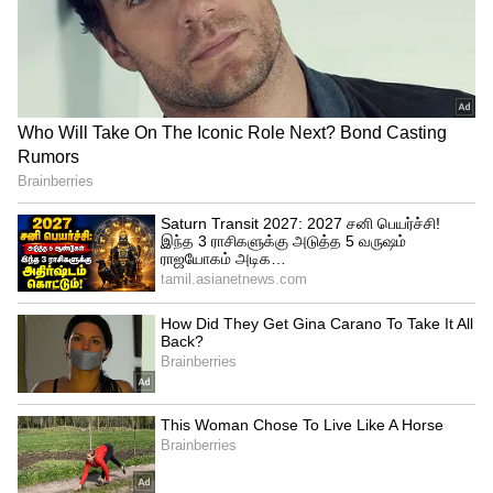
Related Articles
School Holiday : கொளுத்தும் வெயில்..
தமிழகத்தில் பள்ளி திறப்பு மீண்டும்
ஒத்திவைப்பு எதிர்பார்ப்பு!
Tamilnadu Power Cut: எந்த வேலை
இருந்தாலும் 9 மணிக்குள் முடிச்சுடுங்க!
ஜூன் 03ம் தேதி நாளை தமிழகத்தில்
மின்தடை அறிவிப்பு!
3
5
Image Credit :
Asianet News
திட்ட அறிக்கை தயாரித்தல்