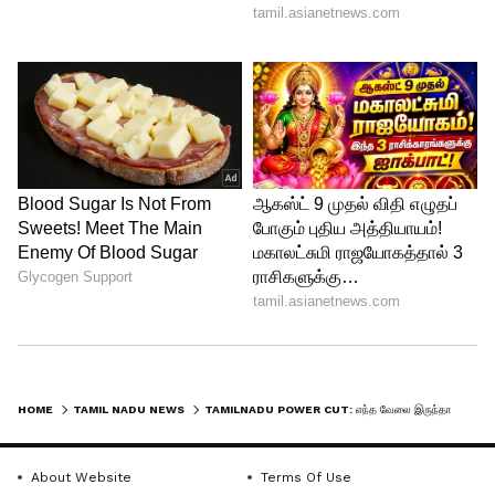
4
6
Image Credit :
Asianet News
திருச்சி
வைரசீட்டிபாளையம், நாகநல்லூர்,
உப்பிலியபுரம், மராடி, சோபனாபுரம்,
பி.மேட்டூர், கொப்பம்பட்டி,
HOME
TAMIL NADU NEWS
TAMILNADU POWER CUT: எந்த வேலை இருந்தாலும் 9 மணிக்குள் முடிச்சுடுங்க! ஜூன் 03ம் தேதி நாளை தமிழகத்தில் மின்தடை அறிவிப்பு!
கோட்டைப்பாளையம், எஸ்.என்.புதூர்,
பச்சைபுரம், வெங்கடாசலபுரம், குடிநீர்,
About Website
Terms Of Use