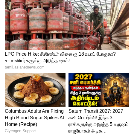
சின்னஓவுலாபுரம், முதலாபுரம்,
கன்னிசேர்வைப்பட்டி, எரசக்கநாயக்கனூர்
மற்றும் அதன் சுற்றுவட்டார பகுதிகள்
அடங்கும்.