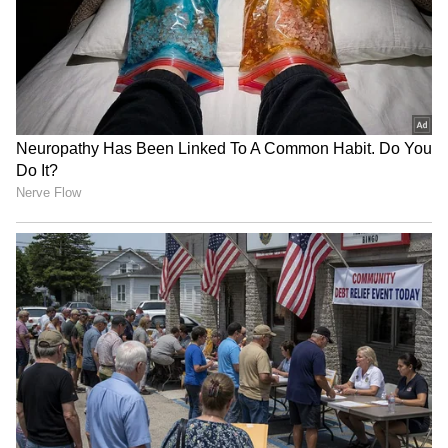
Related Articles
School Holiday : கொளுத்தும் வெயில்..
தமிழகத்தில் பள்ளி திறப்பு மீண்டும்
ஒத்திவைப்பு எதிர்பார்ப்பு!
LPG Price Hike: அதிகாலையிலேயே
அதிர்ச்சி! சிலிண்டர் விலை ரூ.46 உயர்வு!
பெட்ரோல், டீசல் விலையும் ஏறுமுகம்!