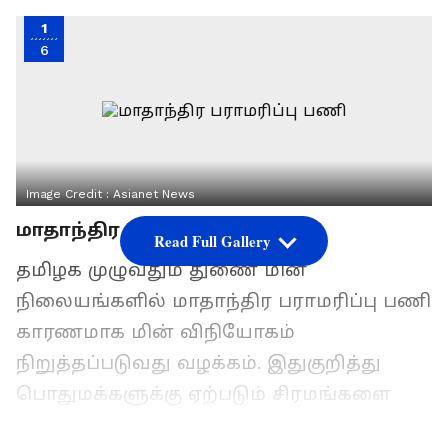
1
6
Image Credit :
Asianet News
மாதாந்திர பராமரிப்பு பணி
Read Full Gallery
தமிழக முழுவதும் துணை மின்
நிலையங்களில் மாதாந்திர பராமரிப்பு பணி
காரணமாக மின் விநியோகம்
நிறுத்தப்படுவது வழக்கம். இதுகுறித்து
பொதுமக்களுக்கு ஏற்படும் சிரமங்களை
தவிர்க்க முன்கூட்டியே மின்தடை ஏற்படும்