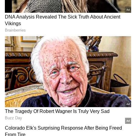
2
6
Image Credit :
Asianet News
திண்டுக்கல்
அம்மையநாயக்கனூர், கொடைரோடு,
ராஜதானிக்கோட்டை பகுதி, பள்ளப்பட்டி,