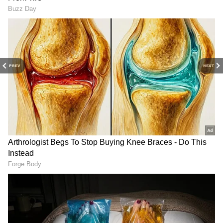
குள்ளகுண்டு, கல்லடிப்பட்டி,
முருகந்தூரான்பட்டி, பொட்டிசட்டிப்பட்டி,
தொப்பம்பட்டி, அப்பனூத்து, வேப்பன்வல்சு
உள்ளிட்ட பகுதிகள் அடங்கும்.
PREV
NEXT