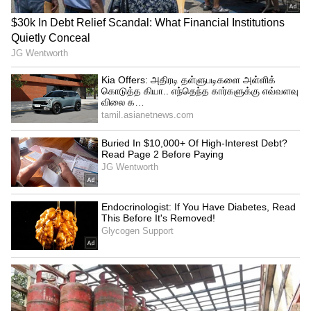
3
6
Image Credit :
Asianet News
தேனி
பெரம்பலூர்
அடைக்கம்பட்டி, அம்மாபாளையம்,
மேலபுலியூர், சத்திரமனை, கண்ணபாடி
மற்றும் சுற்றியுள்ள அனைத்து பகுதிகளில்
மின்தடை செய்யப்படும்.
தேனி