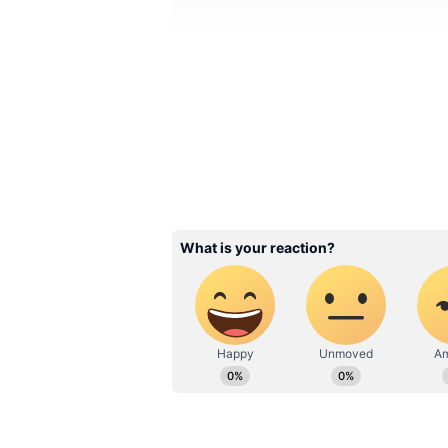
Image Credit :
X/rajasthanroyals
கெய்லின் சாதனைகள
கிறிஸ் கெய்லின் அதிகப
ஒரு ஐபிஎல் சீசனில் அதிக சிக்ஸ
கெய்லிடம் இருந்தது... அதை வை
அணிக்கு எதிராக நடைபெற்று வரு