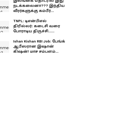
இலங்கை தொடரில் இது
நடக்கலைனா??? இந்திய
வீரர்களுக்கு கம்பீர்
வார்னிங்.. பரபரப்பு
தகவல்!
TNPL: டிஎன்பிஎல்
திரில்லர்: கடைசி வரை
போராடிய திருச்சி...
வெற்றியை தட்டிச்சென்ற
மதுரை!
Ishan Kishan RBI Job: பேங்க்
ஆபீஸரான இஷான்
கிஷன்! மாச சம்பளம்
எவ்வளவு தெரியுமா?