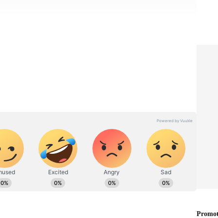
ை தகர்த்த வைபவ்..
ட்ச சிக்ஸர்களுக்கான சாதனை...
ர்கள் அடித்த சாதனை, யுனிவர்சல் பாஸ் கிறிஸ்
பவ் சூர்யவன்ஷி முறியடித்தார். சன்ரைசர்ஸ்
ம் எலிமினேட்டர் போட்டியில் அவர் 12