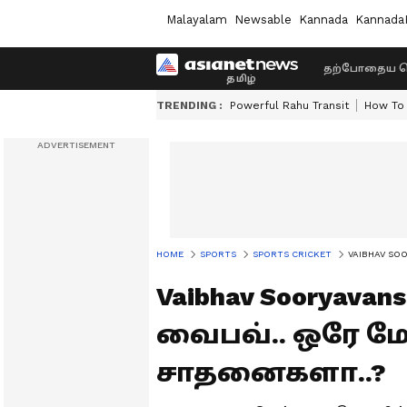
Malayalam
Newsable
Kannada
Kannada
தற்போதைய ச
TRENDING :
Powerful Rahu Transit
How To 
HOME
SPORTS
SPORTS CRICKET
VAIBHAV SOOR
Vaibhav Sooryavan
வைபவ்.. ஒரே மே
சாதனைகளா..?