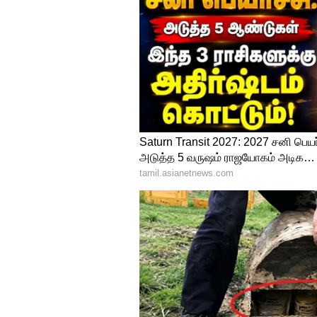
Image Credit :
X/IPL
சூர்யவன்ஷியின் ஐ
ஒரு ஐபிஎல் சீசனில் அதிக
ஒரு சீசனில் பவர் பிளேயில் அ
உள்ளது. இந்த சீசனில் இதுவரை 
490 ரன்கள் எடுத்துள்ளார். இதற்க
ரன்கள் எடுத்து அதிகபட்ச ரன்கள் 
ஆண்டுகளுக்குப் பிறகு, 2016-ல
பவர்பிளேயில் அதிக சிக
பவர் பிளேயில் அதிக சிக்ஸர்க