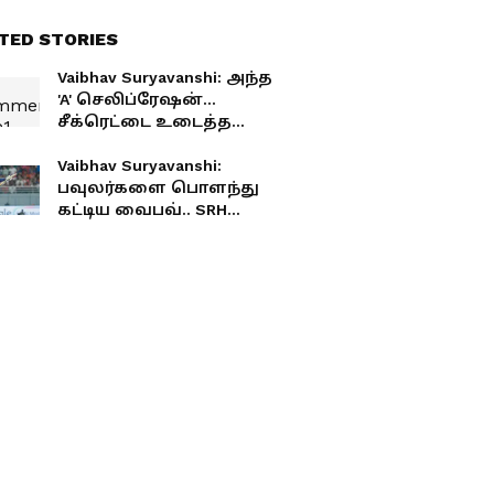
TED STORIES
Vaibhav Suryavanshi: அந்த
'A' செலிப்ரேஷன்...
சீக்ரெட்டை உடைத்த
வைபவ் சூர்யவன்ஷி!
Vaibhav Suryavanshi:
பவுலர்களை பொளந்து
கட்டிய வைபவ்.. SRH
வெற்றி பெற 244 ரன்கள்
இலக்கு..!