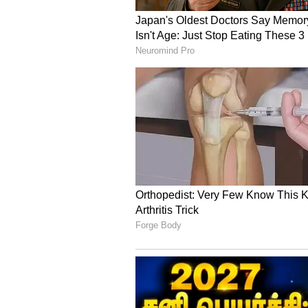
செலிப்ரேஷன்... சீக
உடைத்த வைபவ்
சூர்யவன்ஷி!
3
5