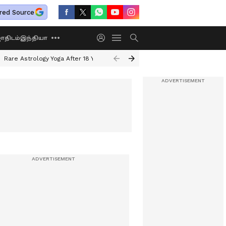
red Source
திடம்
இந்தியா
Rare Astrology Yoga After 18 Years
Dwi Pushkar Yoga 2026
Guru Peyar