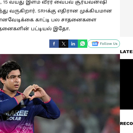
், 15 வயது இளம் வீரர் வைபவ் சூர்யவன்ஷி
வருகிறார். SRHக்கு எதிரான முக்கியமான
 வானவேடிக்கை காட்டி பல சாதனைகளை
சாதனைகளின் பட்டியல் இதோ.
Follow Us
LATE
RECO