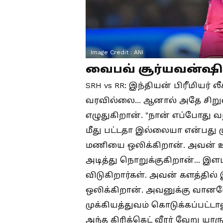
Image Credit :
ANI
வைபவ் சூர்யவன்ஷி
SRH vs RR: இந்தியன் பிரீமியர் 
வரவில்லை... ஆனால் அதே சிறு
எழுதுகிறான். "நான் எப்போது வந
மீது பட்டதா இல்லையா என்பது
மணியை ஒலிக்கிறான். அவன் உலக
அடித்து நொறுக்குகிறான்... இளம
விடுகிறார்கள். அவன் களத்தி
ஒலிக்கிறான். அவனுக்கு வானம
முக்கியத்துவம் கொடுக்கப்பட்ட
அந்த கிரிக்கெட் வீரர் வேறு யா