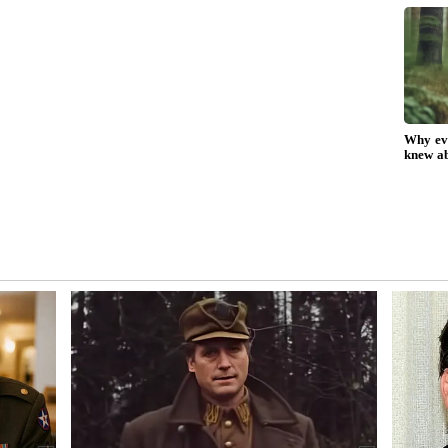
ூலம், இந்த சீசனில் அவர் அடித்த சிக்ஸர்களின்
து. இவ்வாறு, 2012 முதல் கெய்லி வசம் இருந்த
ன் முறியடித்துள்ளான்.
ததற்கான சாதனை...
ேற்பட்ட சிக்ஸர்களை அடித்த சாதனையை கிறிஸ்
வும் இந்தச் சாதனையை சமன் செய்துள்ளார்.
ு முறை நிகழ்த்திய நிலையில், வைபவும்
 அதே சாதனையை நிகழ்த்தியுள்ளார். அபிஷேக்
ியோர் தலா இரண்டு முறை 10க்கும் மேற்பட்ட
அந்த 'A'
Vaibhav Suryavanshi: