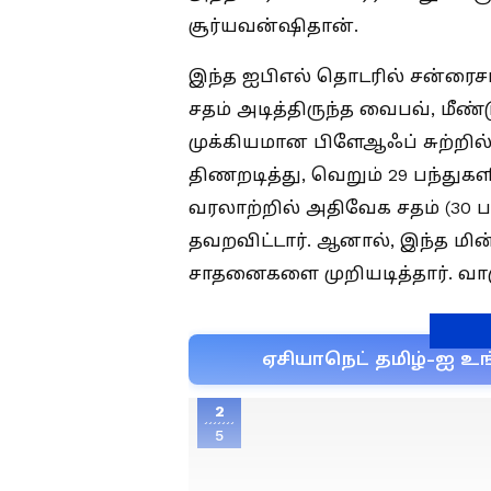
சூர்யவன்ஷிதான்.
இந்த ஐபிஎல் தொடரில் சன்ரைச
சதம் அடித்திருந்த வைபவ், மீண்
முக்கியமான பிளேஆஃப் சுற்றில்
திணறடித்து, வெறும் 29 பந்துகளி
வரலாற்றில் அதிவேக சதம் (30 
தவறவிட்டார். ஆனால், இந்த மி
சாதனைகளை முறியடித்தார். வா
ஏசியாநெட் தமிழ்-ஐ உங
2
5