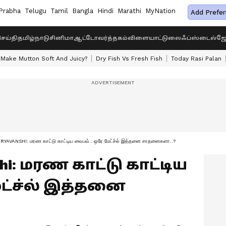
Prabha
Telugu
Tamil
Bangla
Hindi
Marathi
MyNation
Add Prefer
ெய்தி
தமிழ்நாடு
சினிமா
ஆட்டோ
வர்த்தகம்
விளையாட்டு
லைஃப்ஸ்டைல்
ஜோ
Make Mutton Soft And Juicy?
Dry Fish Vs Fresh Fish
Today Rasi Palan
YAVANSHI: மரண காட்டு காட்டிய வைபவ்.. ஒரே மேட்ச்ல் இத்தனை சாதனைகளா..?
shi: மரண காட்டு காட்டிய
ட்ச்ல் இத்தனை