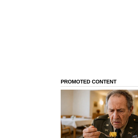
சிக்ஸர்களை அடித்தார்... இதன் ம
எண்ணிக்கை 60-ஐத் தாண்டியுள்ள
சாதனையை இந்த 15 வயது சிறுவ
அதிக சிக்ஸர்கள் அடித்
ஐபிஎல் வரலாற்றில் 10க்கும் ம
கெய்ல் வைத்திருந்தார்... வைப
கெய்ல் இந்தச் சாதனையை நான்க
தனது சமீபத்திய இன்னிங்ஸில்
ஷர்மா மற்றும் ஃபின் ஆலன் ஆக
சிக்ஸர்களை அடித்துள்ளனர்.
Related Articles
Vaibhav Suryavanshi: 