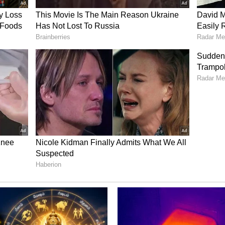
்ரெட்டை
பவுலர்களை பொளந்து
கட்டிய வைபவ்.. SRH
வெற்றி பெற 244 ரன்கள்
இலக்கு..!