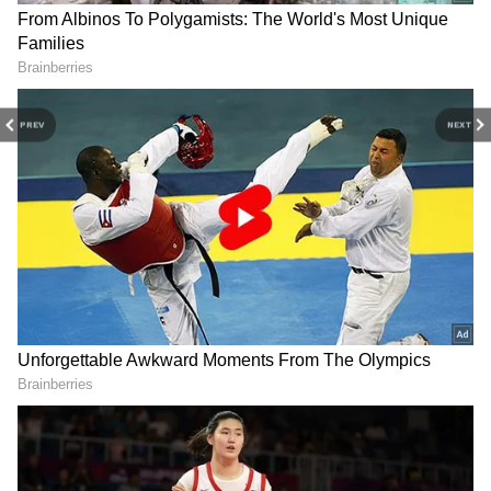
h4n3QIe
— IndianPremierLeague (@IPL)
May 19,
2026
PREV
NEXT
ஏசியாநெட் தமிழ்-ஐ உங்கள் முதன்மைத்
தேர்வாக்குங்கள்