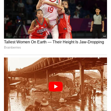
2
5
Image Credit :
ANI
வைபவ் சூர்யவன்ஷி
இந்தப் போட்டியில் வைபவின் பேட்டிங் ஒரு
தெளிவான திட்டத்துடன் அமைந்தது போல்
தோன்றியது. வெறும் 23 பந்துகளில்