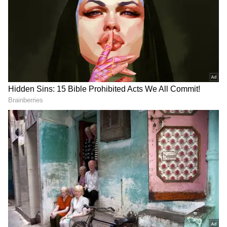
ஒரு வலுவான வெற்றியைப் பெற்றுத்
தந்தார். இதன் மூலம், ராஜஸ்தான் அணி 3
விக்கெட்டுகளை இழந்து, 19.1 ஓவர்களில்
போட்டியை முடித்தது.
Scorching FIFTY for Vaibhav
Sooryavanshi ⚡️
How many times have we heard this
in the season? 😅
Updates ▶️
https://t.co/LvQzM3tl06
#TATAIPL
|
#KhelBindaas
|
#RRvLSG
|
@rajasthanroyals
pic.twitter.com/Hgo