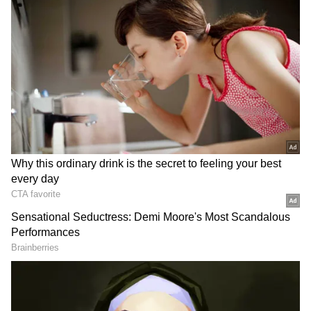
அணியின் இளம் நட்சத்திர வீரரான வைபவ்
சூர்யவன்ஷி ஆடிய ஆட்டம் அடுத்த
கட்டத்தில் இருந்தது. லக்னோ அணி
நிர்ணயித்த 221 ரன்கள் என்ற மிகப்பெரிய
இலக்கை, ஒரு ஓவர் மீதமிருந்த நிலையில்
ராஜஸ்தான் ராயல்ஸ் அணி எட்டியது.
இதற்கு முக்கிய காரணம் இந்த வீரரின்
அபாரமான ஆட்டமே ஆகும்.
அவர் லக்னோ பந்துவீச்சாளர்களுக்கு
எதிராக பவுண்டரிகளையும் சிக்ஸர்களையும்
தரையில் அடித்துத் திணறடித்தார். அவர்
வெறும் 38 பந்துகளில் 7 பவுண்டரிகள்
மற்றும் 10 சிக்ஸர்களுடன் 93 ரன்கள்
குவித்து, ராஜஸ்தான் ராயல்ஸ் அணிக்கு