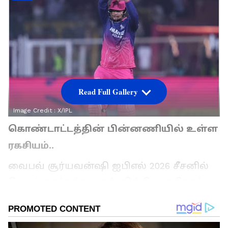
Read Full Gallery
Image Credit :
X/IPL
கொண்டாட்டத்தின் பின்னணியில் உள்ள
ரகசியம்..
வைபவ் சூர்யவன்ஷி ஐபிஎல் 2026 சீசனில்
பெரும் தாக்கத்தை ஏற்படுத்தி வருகிறார்.
லக்னோ சூப்பர் ஜெயண்ட்ஸ் (LSG) அணிக்கு
எதிராக ராஜஸ்தான் ராயல்ஸ் (RR)