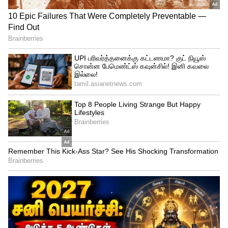
அரைசதத்தைத் தொட்ட இந்த இளம் மேதை,
அதன் பிறகு மேலும் பதற்றமடைந்தார்.
இருப்பினும், மொஹ்சின் கான் வீசிய 13வது
ஓவரில் ஒரு சுவாரஸ்யமான நாடகம்
அரங்கேறியது. அந்த ஓவரின் முதல்
பந்திலேயே ரன் அவுட் ஆகும்
ஆபத்திலிருந்து வைபவ் தப்பித்தார்.
எதிர்முனையில் இருந்த வைபவ் ஒரு ரன்
எடுக்க முயன்றார்.. ஆனால் பந்துவீச்சாளர்
மொஹ்சின் கானால் விக்கெட்டுகளைச்
சரியாகத் தாக்க முடியவில்லை.
தாக்குப்பிடித்த வைபவ், அதே ஓவரின்
கடைசிப் பந்தில் ஒரு பெரிய ஷாட் ஆடி
கேட்ச் கொடுத்து ஆட்டமிழந்தார். அவர்