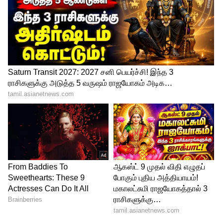
தனது சதத்தை வெறும் 7 ரன்களில்
தவறவிட்டாலும்.. லக்னோ அணிக்கு
ஏற்படுத்த வேண்டிய சேதம் ஏற்கெனவே
நிகழ்ந்துவிட்டது. இந்த அபாரமான
இன்னிங்ஸ் மூலம், வைபவ் இந்த சீசனில்
அதிக ரன்கள் எடுத்த வீரர் என்ற
பெருமையைப் பெற்று ஆரஞ்சு தொப்பியை
வென்றார்.