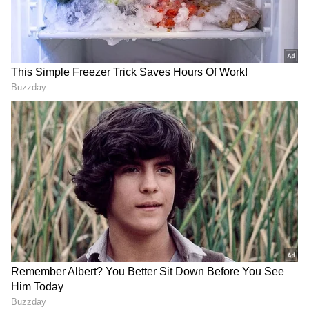
2
3
Image Credit :
ANI
சாய் சுதர்சன் ஹிட் அவுட்
அதாவது பந்தின் வேகத்தையும்
திசையையும் சரியாகக் கணித்த சாய்
சுதர்சன், அதை 'பாயிண்ட்' திசையில்
பவுண்டரிக்கு அனுப்ப ஒரு பவர்புல் கட் ஷாட்