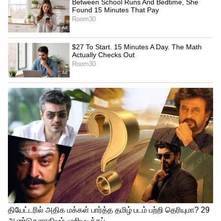
நிலையில், சாய் சுதர்சன் இப்படி ஒரு
விசித்திரமான முறையில் விக்கெட்டை
பறிகொடுத்தது ஒட்டுமொத்த
மைதானத்தையும் அதிர்ச்சியில்
ஆழ்த்தியது. குஜராத் ரசிகர்கள் சோகத்தில்
ஆழ்ந்தனர். கிரிக்கெட் ரசிகர்கள் சிலர் சாய்
சுதர்சன் அவுட் இல்லை. நடுவர் தவறாக
அவுட் கொடுத்து விட்டதாக தெரிவித்தனர்.
சாய் சுதர்சன் அவுட்டா? இல்லையா? என
சமூக வலைத்தளங்களில் ஆர்சிபி, குஜராத்
ரசிகர்கள் யுத்தமே நடத்தி வருகின்றனர்.