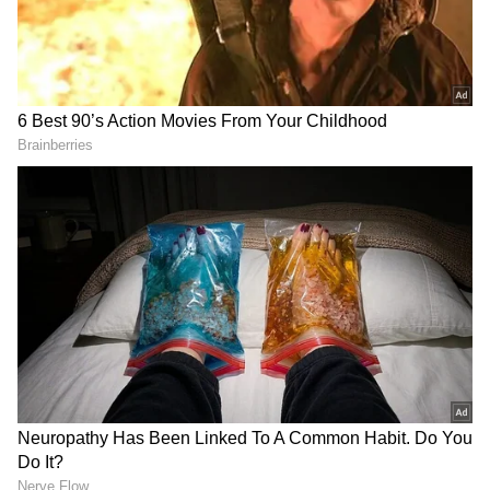
பின்பு 255 ரன்கள் என்ற இமாலய இலக்கை
நோக்கி குஜராத் டைட்டன்ஸ் அணி
களமிறங்கிய நிலையில், சாய் சுதர்சன்,
ஆட்டத்தின் முதல் ஓவரிலேயே ஜேக்கப்
டஃபி வீசிய பந்துகளை எதிர்கொண்டு
இரண்டு நேர்த்தியான பவுண்டரிகளை
விளாசினார். ஜேக்கப் டஃபி வீசிய
ஆட்டத்தின் மூன்றாவது ஓவரில் முதல்
பந்தை பவுண்டரி விளாசிய சாய் சுதர்சன்
அடுத்த பந்தையும் பவுண்டரி விளாசினார்.
இதனால் குஜராத் ரசிகர்கள் துள்ளிக்குதித்த
அடுத்த நொடி சாய் சுதர்சன் அவுட் என
அறிவிக்கப்பட்டது. ஆம்.. பந்து பவுண்டரிக்கு
சென்ற போதிலும் சாய் சுதர்சனின் பேட்