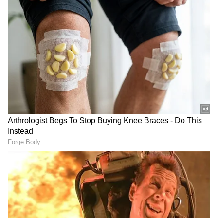
முதலில் பேட்டிங் செய்த ஆர்சிபி அணி 20
ஓவர்கள் முடிவில் 254 ரன்கள் என்ற மெகா
ஸ்கோரை எட்டியது. சிக்சர் மழை பொழிந்த
ஆர்சிபி அணியின் கேப்டன் ரஜத் படிதார்
வெறும் 33 பந்துகளில் 93 ரன்கள் குவித்து
மிரட்டினார். 9 சிக்சர்கள், 5 பவுண்டரி
நொறுக்கினார். அவருக்குத் துணையாக
விராட் கோலி மற்றும் குருணால் பாண்டியா
ஆகியோர் தலா 43 ரன்கள் சேர்த்தனர்.
ஆர்சிபி அணி ஐபிஎல் பிளே-ஆஃப்
போட்டிகளின் வரலாற்றிலேயே பதிவு
செய்யப்பட்ட மிக உயர்ந்த ஸ்கோர்
இதுவாகும்.
சாய் சுதர்சன் விநோதமான அவுட்