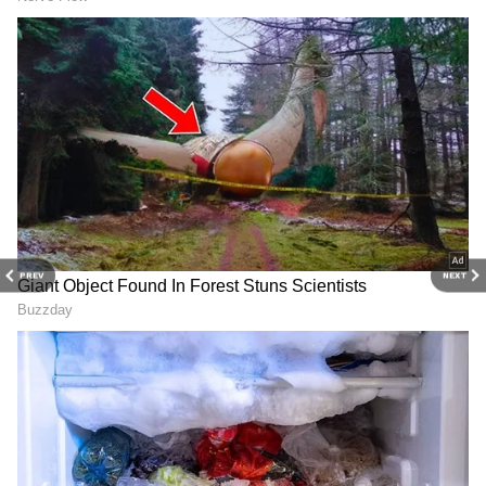
அவரது கையில் இருந்து நழுவி ஸ்டெம்பில்
விழுந்தது. இதனால் அவர் ஹிட் அவுட்
ஆனதாக நடுவர் அறிவித்தார்.
ஏசியாநெட் தமிழ்-ஐ உங்கள் முதன்மைத்
தேர்வாக்குங்கள்
PREV
NEXT