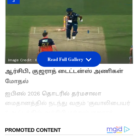
3
Read Full Gallery
Image Credit :
X
ஆர்சிபி, குஜராத் டைட்டன்ஸ் அணிகள்
மோதல்
ஐபிஎல் 2026 தொடரில் தர்மசாலா
மைதானத்தில் நடந்து வரும் 'குவாலிபையர்
1' ஆட்டத்தில் ஆர்சிபி மற்றும் குஜராத்
டைட்டன்ஸ் அணிகள் விறுவிறுப்பாக
விளையாடி வருகின்றன. இந்த போட்டியில்