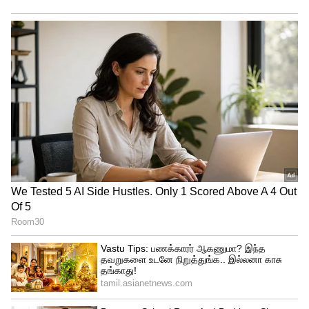
ஆடினார். பந்தும் அவர் நினைத்தது
போலவே பவுண்டரி கோட்டை நோக்கி சீறிப்
பாய்ந்தது. ஆனால், ஷாட்டை முழு
பலத்துடன் அடித்து முடித்த அடுத்த மைக்ரோ
வினாடியில், சாய் சுதர்சனின் கைகளில்
இருந்த பேட் எதிர்பாராதவிதமாக நழுவியது.
கையை விட்டு நழுவிய பேட், காற்றில்
சுழன்றபடி நேராக விக்கெட்டின் பின்னால்
இருந்த ஸ்டம்புகளை பலமாகத் தாக்கியது.
ஸ்டம்பின் மீது இருந்த பெய்ல்ஸ்கள் கீழே
விழுந்தன.
சாய் சுதர்சன் அவுட்டா? இல்லையா?
9 பந்துகளில் 14 ரன்கள் எடுத்திருந்த