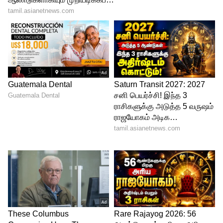
Related Articles
Sai Sudharsan: சிஎஸ்கேவை கதற விட்ட
தமிழன்! விராட் கோலி சாதனையை
சமன் செய்த சாய் சுதர்சன்!