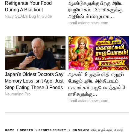
நிம்மதியை அளித்தது. ரஹ்மான் ஷரிஃபி
மற்றும் ஹஸ்மத்துல்லா ஷாஹிதி தலா ஒரு
விக்கெட்டை வீழ்த்தி, அணியின் மற்ற
வெற்றிக்கு உதவினர். இருப்பினும், இந்திய
பேட்ஸ்மேன்களின் ஆதிக்கத்திற்கு
முன்னால், ஆப்கானிஸ்தான் பந்துவீச்சுப்
படையால் பெரிய தாக்கத்தை ஏற்படுத்த
முடியவில்லை.
HOME
SPORTS
SPORTS CRICKET
IND VS AFG: கில், ராகுல் சதம், பொளந்து கட்டும் பௌலர்கள்.. 2 நாளில் ஆஃப்கானிஸ்தானை திணறடித்த இந்தியா!