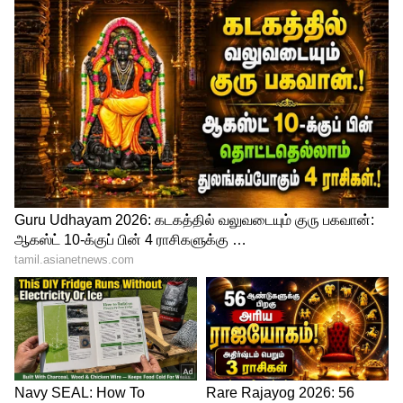
Image Credit :
Getty
தனி நபராக போராடிய சலீட் சஃபி
இந்திய பேட்ஸ்மேன்களின் தாக்குதலுக்கு
மத்தியில், ஆப்கானிஸ்தான்
பந்துவீச்சாளர்களில் முகமது சலீம் சஃபி
மட்டுமே தனித்து பந்துவீசினார். அவர்
இந்திய அணியை அடுத்தடுத்துத் தாக்கி,
மொத்தம் ஆறு விக்கெட்டுகளை
வீழ்த்தினார். மற்ற பந்துவீச்சாளர்களால்
பெரிய தாக்கத்தை ஏற்படுத்த
முடியாவிட்டாலும், சஃபியின் செயல்பாடு
ஆப்கானிஸ்தான் அணிக்கு ஓரளவு