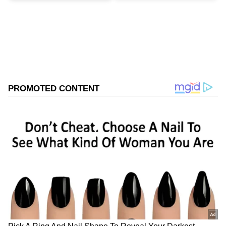
ஆக்ரோஷமாக விளையாடி வந்த இந்திய
பேட்ஸ்மேன்கள், இரண்டாம் நாளிலும் அதே
வேகத்தைத் தொடர்ந்தனர். முதல் நாள்
முடிவில் 3 விக்கெட் இழப்பிற்கு 368 ரன்கள்
எடுத்திருந்த நிலையில் தங்களது
இன்னிங்ஸைத் தொடங்கிய இந்தியா,
மேலும் ரன்களைச் சேர்த்து எதிரணி
பந்துவீச்சாளர்களைத் திணறடித்தது.
கேப்டன் ஷுப்மன் கில் தனது சிறப்பான
பேட்டிங் மூலம் 126 ரன்கள் எடுத்தார்.
முன்னதாக, கே.எல். ராகுல் சதம் அடித்து
அணிக்கு வலுவான தொடக்கத்தை
அளித்தார். சாய் சுதர்ஷன் 81 ரன்களும்,
ரிஷப் பந்தும் 81 ரன்களும் எடுத்து மிடில்