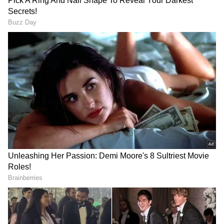
ஓவர்களில் ரன் வேகத்தை அதிகரித்தனர்.
வாஷிங்டன் சுந்தர் அரைசதம் அடித்து
ஆட்டமிழக்காமல் இருந்து, அணியை மேலும்
வலுவான நிலைக்குக் கொண்டு சென்றார்.
ஏசியாநெட் தமிழ்-ஐ உங்கள் முதன்மைத்
தேர்வாக்குங்கள்