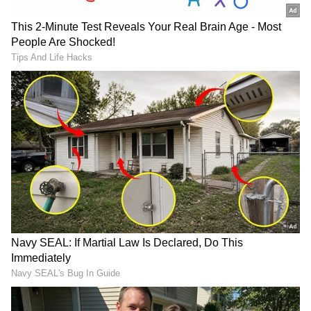
பொதுவாகத் தனது பந்துவீச்சுக்காக
அறியப்படும் சிராஜ், இம்முறையும் தனது
பேட்டிங் திறமையை வெளிப்படுத்தினார்.
அவர் வெறும் 12 பந்துகளில் 22 ரன்கள்
குவித்து, இந்தியாவின் ஸ்கோரை மேலும்
உயர்த்தினார்.
அவரது இன்னிங்ஸில் நான்கு
பவுண்டரிகளும் ஒரு பிரம்மாண்டமான
சிக்ஸரும் இடம்பெற்றன. சுமார் 183 ஸ்டிரைக்
ரேட்டில் விளையாடிய சிராஜ், முக்கிய
பேட்ஸ்மேன்களை விட வேகமாக ரன்கள்
குவித்து அனைவரின் கவனத்தையும்
ஈர்த்தார். ஆடை மாற்றும் அறையில் இருந்த
அவரது சக வீரர்களும் அவரது ஷாட்களை