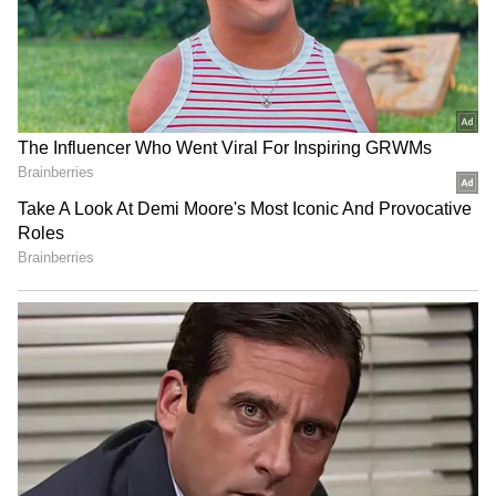
Related Articles
India Vs Afghanistan: கில், ராகுல் சதம்!
முதல் நாளிலேயே மாஸ் காட்டிய இந்திய
அணி
Virat Kohli: கோலிக்கு ஓய்வு,
இந்தியாவுக்கு ரெட்டை லாபம் - அதுல்