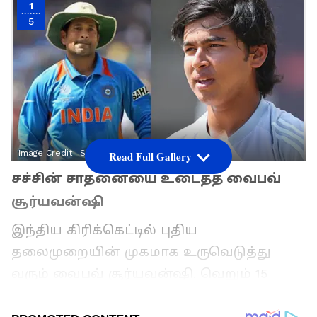
1
5
Image Credit :
StockPhoto
Read Full Gallery
சச்சின் சாதனையை உடைத்த வைபவ்
சூர்யவன்ஷி
இந்திய கிரிக்கெட்டில் புதிய
தலைமுறையின் முகமாக உருவெடுத்து
வரும் வைபவ் சூர்யவன்ஷி, வெறும் 15
வயதிலேயே இந்திய சீனியர் டி20 அணியில்