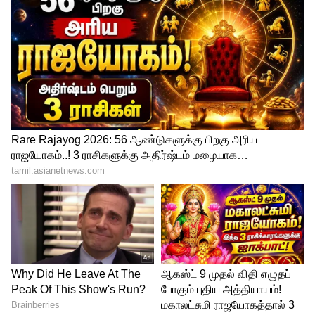
சர்வதேச போட்டிகளின் அழுத்தம்
போன்றவற்றை சமாளிப்பது ஒரு இளம்
வீரருக்கு எளிதான விஷயம் அல்ல. இதை
கருத்தில் கொண்டு, வைபவ் சூர்யவன்ஷி
பெற்றோர்களும் வெளிநாட்டு
சுற்றுப்பயணத்தில் அவருடன் பயணிக்க
பிசிசிஐ அனுமதி வழங்கியுள்ளது.