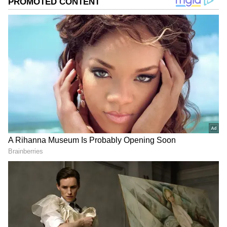
இடம்பிடித்து அனைவரின் கவனத்தையும்
ஈர்த்துள்ளார். அயர்லாந்து மற்றும்
இங்கிலாந்து சுற்றுப்பயணங்களுக்கான
அணியில் தேர்வான அவர், வயது
அடிப்படையில் இந்திய அணிக்காக
தேர்வான இளம் வீரர்களில் ஒருவராக
வரலாற்றில் இடம்பிடித்துள்ளார்.
ஏசியாநெட் தமிழ்-ஐ உங்கள் முதன்மைத்
தேர்வாக்குங்கள்