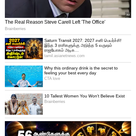
வாசன் சொல்வது என்ன?
3
5
Image Credit :
Getty
ஏன் பிசிசிஐ விதியை தளர்த்தியது?
இளம் வயதில் தேசிய அணியில்
இடம்பிடிப்பது பெருமை மட்டுமல்ல,
அதனுடன் அதிகமான மன அழுத்தத்தையும்
கொண்டு வரும். திடீர் புகழ், ஊடக கவனம்,