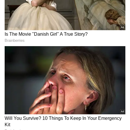
2
5
Image Credit :
Vaibhav Suryavanshi Instagram
சச்சின் சாதனையை கடந்த இளம்