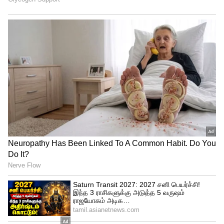
Related Articles
IND vs IRE 1st T20: முதல் டி20-யில்
இந்தியாவை அலற விட்ட அயர்லாந்து..
மாஸ் வெற்றி.. சரித்திர சாதனை!
IND W vs AUS W: டூ-ஆர்-டை போட்டியில்
ஆஸ்திரேலியாவை கதறவிட்ட
ஹர்மன்பிரீத் கவுர்! மெகா சாதனை!
3
4