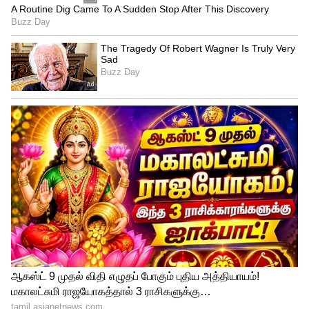
Image Credit :
Getty
உலகக்கோப்பைகளில் மேட்ச் வின்னர்
அவர் தொடர்ந்து பேசுகையில், "அடுத்த
இரண்டு நாட்களில் என்ன நடக்கப்
போகிறது என்று எனக்குத் தெரியும்.
இதுதான் உங்கள் கேப்டனாக எனது கடைசி
இரண்டு நாட்கள், இங்கிலாந்துக்காக
விளையாடும் எனது கடைசி இரண்டு
நாட்கள்'' என்றார். 2019 ஒருநாள் உலகக்
கோப்பை மற்றும் 2022 டி20 உலகக் கோப்பை
ஆகியவற்றின் இறுதிப்போட்டிகளில்
அபாரமாக விளையாடி இங்கிலாந்து அணி
சாம்பியன் பட்டம் வெல்ல முக்கியக்
காரணமாக இருந்தவர் பென் ஸ்டோக்ஸ்.