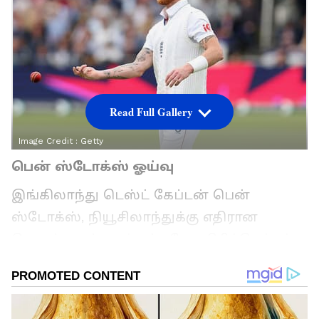
Read Full Gallery
Image Credit :
Getty
பென் ஸ்டோக்ஸ் ஓய்வு
இங்கிலாந்து டெஸ்ட் கேப்டன் பென்
ஸ்டோக்ஸ், நியூசிலாந்துக்கு எதிரான
தொடர் முடிந்ததும் சர்வதேச கிரிக்கெட்டில்
இருந்து ஓய்வு பெறுவதாக
அறிவித்துள்ளார். இது கிரிக்கெட்
ரசிகர்களிடையே பெரும் அதிர்ச்சியை