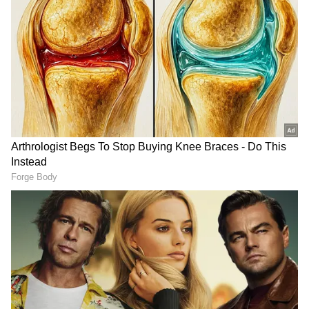
ஏற்படுத்தியுள்ளது. ட்ரென்ட் பிரிட்ஜில்
நடக்கும் இந்த மூன்றாவது டெஸ்ட் போட்டி
ஜூன் 29 அன்று முடிவடைகிறது. இதுவே
அவரது கடைசி சர்வதேச போட்டியாக
அமையும்.
ஏசியாநெட் தமிழ்-ஐ உங்கள் முதன்மைத்
தேர்வாக்குங்கள்