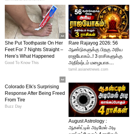
2019 ஆஷஸ் தொடரின் ஹெடிங்லி டெஸ்டில்
அவர் விளையாடிய 135* ரன்கள் இன்னிங்ஸ்
கிரிக்கெட் வரலாற்றின் மிகச்சிறந்த
இன்னிங்ஸாகக் கருதப்படுகிறது.