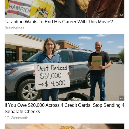
2
4
Image Credit :
AFP
உருக்கமாக பேசிய பென் ஸ்டோக்ஸ்
இங்கிலாந்து கிரிக்கெட் வாரியம் தனது X
பக்கத்தில் ஒரு வீடியோவை