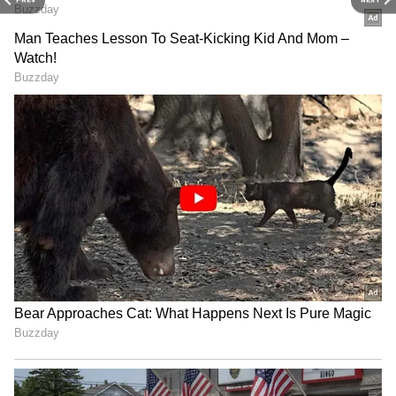
வாடிக்கையாளர்கள் மற்றும்
இன்ஸ்டாகிராம் மூலமாகவே ஆர்டர்களை
அள்ளலாம்.