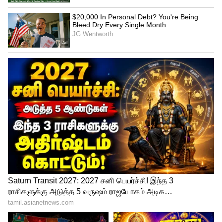
Image Credit :
Getty
சொந்தமாக டி-ஷர்ட் பிராண்ட் ஆரம்பிங்க:
உங்களிடம் டி-ஷர்ட் ஸ்டாக் இருக்க
வேண்டிய அவசியமே இல்லை. கூலான
தமிழ் கவிதைகள் அல்லது மீம்ஸ்
வசனங்களை டிசைன் செய்து, 'Teeshopper'
அல்லது 'Printrove' போன்ற தளங்களில்
அப்லோட் செய்தால் போதும். ஆர்டர்
வந்தால் அவர்களே பிரிண்ட் செய்து
டெலிவரி செய்து விடுவார்கள். உங்களுக்கு
கமிஷன் பணம் வீடு தேடி வரும்!