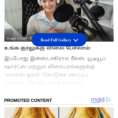
Image Credit :
Getty
Read Full Gallery
உங்க குரலுக்கு விலை பேசலாம்:
இப்போது இன்ஸ்டாகிராம் ரீல்ஸ், யூடியூப்
ஷார்ட்ஸ் மற்றும் விளம்பரங்களுக்கு
"வாய்ஸ் ஓவர்" கொடுக்க ஏகப்பட்ட
டிமாண்ட். பெரிய மைக் எல்லாம்
தேவையில்லை, நல்ல ஸ்மார்ட்போன்
இருந்தால் போதும். 'Fiverr' அல்லது 'Upwork'
தளங்களில் உங்களது வாய்ஸ்
சாம்பிள்களை பதிவேற்றி, வீட்டில் இருந்தே