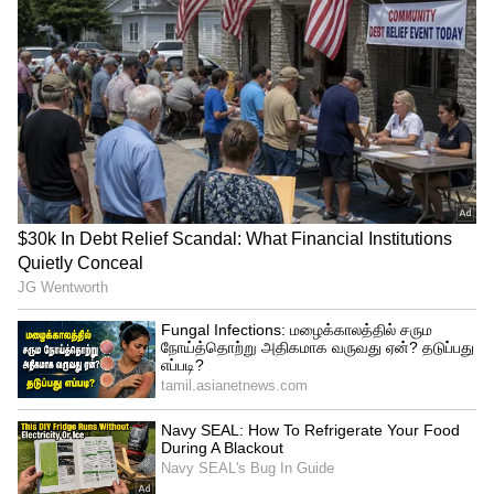
Related Articles
success secrets வெற்றியை வசப்படுத்த
அவசியம் கடைபிடிக்க வேண்டிய 7
மேஜிக் பழக்கங்கள்
office tips ஆபீஸில் கண்டிப்பாக
மற்றவர்களிடம் பகிரக் கூடாத 'டாப் 6'
ரகசியங்கள்
3
5