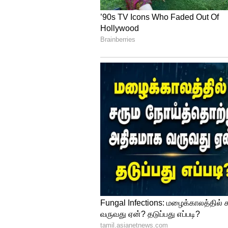
Image Credit :
Getty
'கம்மங்கூழ்' பாப்கார
கம்பங்கூழ் உடலுக்கு மிகவும் நல
கம்மங்கூழில் நல்லா தயிர், சின
பாப்கார்ன் அல்லது வத்தல் கூட 
இரும்பு போல மாறும், சூடும் தணி