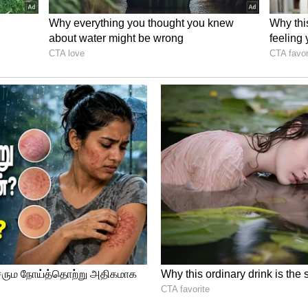
்ன் காம்போ!
்லது. ஆனா, குழந்தைகள் குடிக்க மாட்டாங்க.
்ன வெங்காயம் கலந்து, அவங்களுக்கு பிடிச்ச
ஸ்நாக்ஸ் டைம்ல கொடுத்து பழக்குங்க. உடம்பு
யும்.