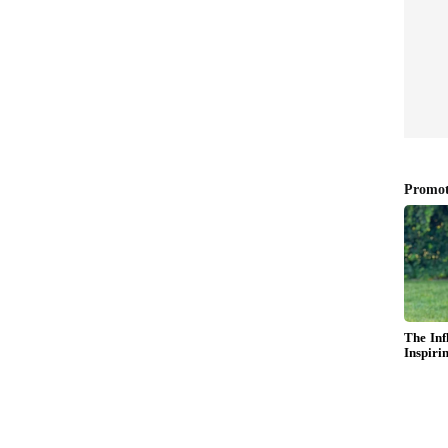
கல்ஸ்' (Popsicles)
, அதுல கொஞ்சமா எலுமிச்சை சாறு, தேன்
றி ஃப்ரீசரில் வையுங்க. 'வெள்ளரிக்காய் ஐஸ்
 கெமிக்கல் ஐஸ் க்ரீமுக்கு செம்ம ஆல்டர்நேட்டிவ்