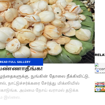
RELA
READ FULL GALLERY
பண்ணாதீங்க!
குழந்தைகளுக்கு, நுங்கின் தோலை நீக்கிவிட்டு,
 நாட்டுச்சர்க்கரை சேர்த்து மிக்ஸியில்
ாக கொடுங்க. அம்மை நோய் வராமல் தடுக்க
ே இல்லை.