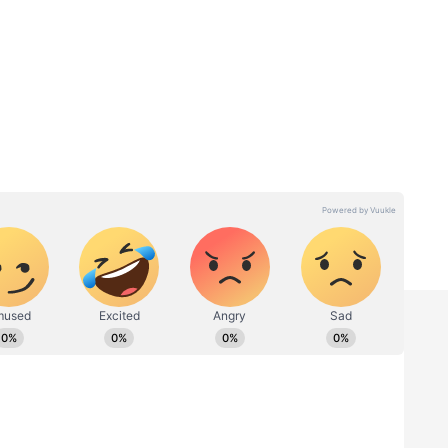
s:
Summer Health:
ில்
கோடைக்காலத்தில்
இதமான
வெறும் வயிற்றுடன்
வெளியே போகாதீர்கள் –
ஏன் தெரியுமா?