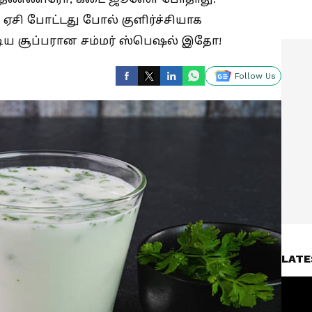
ஏசி போட்டது போல் குளிர்ச்சியாக
்டிய சூப்பரான சம்மர் ஸ்பெஷல் இதோ!
Follow Us
LATE