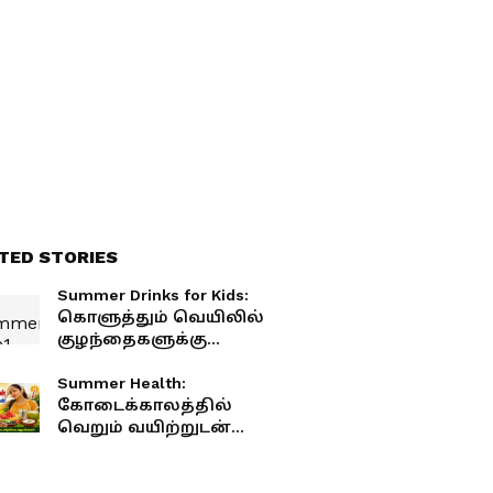
TED STORIES
Summer Drinks for Kids:
கொளுத்தும் வெயிலில்
குழந்தைகளுக்கு
இதமான 5 டேஸ்டி +
ஹெல்தி டிரிங்க்ஸ்!
Summer Health:
கோடைக்காலத்தில்
வெறும் வயிற்றுடன்
வெளியே போகாதீர்கள் –
ஏன் தெரியுமா?