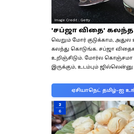
Image Credit :
Getty
'சப்ஜா விதை' கலந்த
வெறும் மோர் குடுக்காம, அதுல
கலந்து கொடுங்க. சப்ஜா வி
உறிஞ்சிடும். மோர்ல கொஞ்சமா 
இருக்கும், உடம்பும் ஜில்லென்னு
ஏசியாநெட் தமிழ்-ஐ உங
2
6