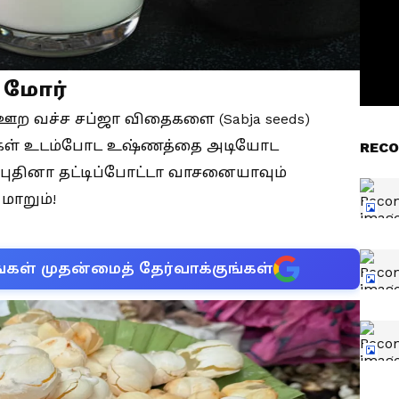
 மோர்
 ஊற வச்ச சப்ஜா விதைகளை (Sabja seeds)
தைகள் உடம்போட உஷ்ணத்தை அடியோட
RECO
புதினா தட்டிப்போட்டா வாசனையாவும்
 மாறும்!
்கள் முதன்மைத் தேர்வாக்குங்கள்