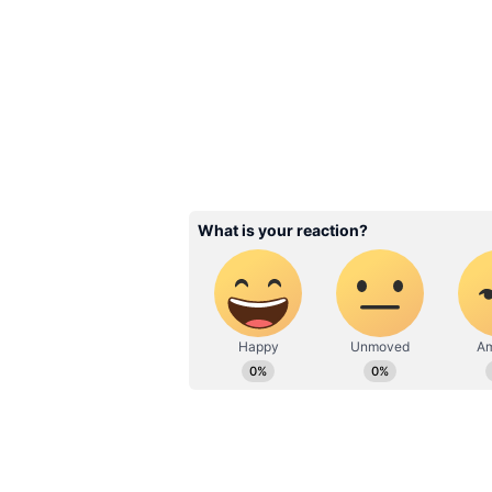
Related Articles
Summer Drinks for Kid
கொளுத்தும் வெயில
குழந்தைகளுக்கு 
5 டேஸ்டி + ஹெல்தி
டிரிங்க்ஸ்!
3
6