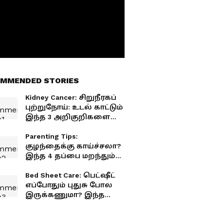
MMENDED STORIES
Kidney Cancer: சிறுநீரகப்
புற்றுநோய்: உடல் காட்டும்
இந்த 3 அறிகுறிகளை
அலட்சியப்படுத்தாதீங்க!
Parenting Tips:
குழந்தைக்கு காய்ச்சலா?
இந்த 4 தப்பை மறந்தும்
பண்ணாதீங்க!
Bed Sheet Care: பெட்ஷீட்
எப்போதும் புதுசு போல
இருக்கணுமா? இந்த
எளிய பழக்கங்கள்
போதும்!