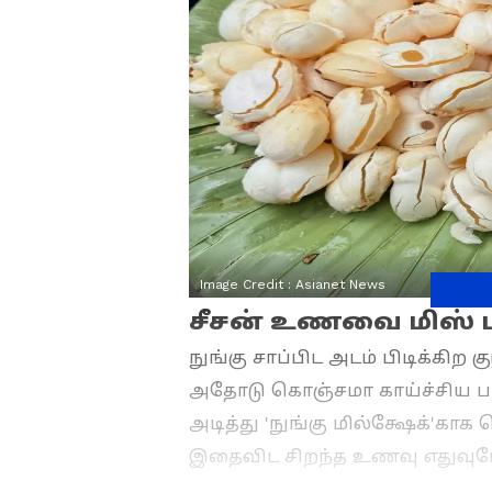
Image Credit :
Asianet News
சீசன் உணவை மிஸ் 
நுங்கு சாப்பிட அடம் பிடிக்கிற 
அதோடு கொஞ்சமா காய்ச்சிய பால்,
அடித்து 'நுங்கு மில்க்ஷேக்'க
இதைவிட சிறந்த உணவு எதுவும