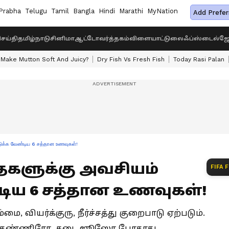
Prabha
Telugu
Tamil
Bangla
Hindi
Marathi
MyNation
Add Prefer
ெய்தி
தமிழ்நாடு
சினிமா
ஆட்டோ
வர்த்தகம்
விளையாட்டு
லைஃப்ஸ்டைல்
ஜோ
Make Mutton Soft And Juicy?
Dry Fish Vs Fresh Fish
Today Rasi Palan
டுக்க வேண்டிய 6 சத்தான உணவுகள்!
தைகளுக்கு அவசியம்
FIFA 
ிய 6 சத்தான உணவுகள்!
 வியர்க்குரு, நீர்ச்சத்து குறைபாடு ஏற்படும்.
ஐஸ் தண்ணிரோ, கடை ஜூஸோ போதாது.