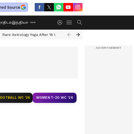
red Source
திடம்
இந்தியா
Rare Astrology Yoga After 18 Years
Dwi Pushkar Yoga 2026
Guru Peyar
FOOTBALL WC '26
WOMEN T-20 WC '26