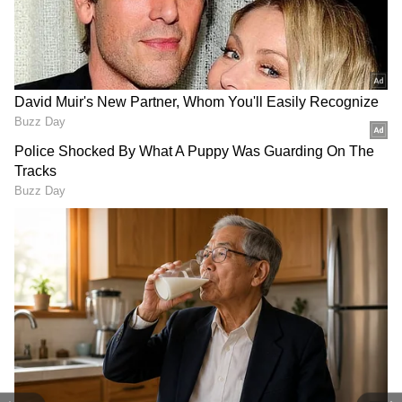
இந்த நிலையில் அண்மையில் நடந்த
சம்பவங்கள் கொடுமையிலும்
கொடுமையாய் அமைந்துள்ளன.
மாதவிடாய் ரத்தத்தில் அகோரி பூஜை,
மனித எலும்புகளை பொடியாக்கி
பெண்ணை தின்ன சொன்ன கொடூரம்
போன்ற நெஞ்சை உலுக்கும் சம்பவங்களை
இங்கு காணலாம்.