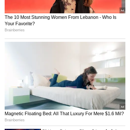
வைத்தால் இவ்வளவு பலன்
கிடைக்குமா?
3
5
Image Credit :
Freepik
மட்டனை எவ்வளவு நாட்கள்
சேமிக்கலாம்?
மட்டனை ஃபிரிட்ஜில் பொதுவாக 3 முதல் 5
நாட்கள் வரை பாதுகாப்பாக
வைத்திருக்கலாம். இருப்பினும், அதை கசிவு