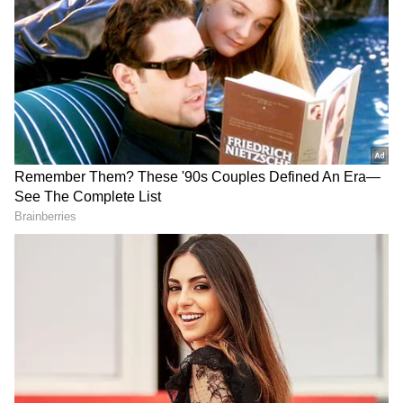
Related Articles
Fridge : ஃபிரிட்ஜுக்கும் சுவருக்கும்
எவ்வளவு கேப் வேணும்? இது தெரிஞ்சா
கரண்ட் பில் குறையும்!
Fridge : சூப்பர் ட்ரிக்... பிரிட்ஜில் உப்பு