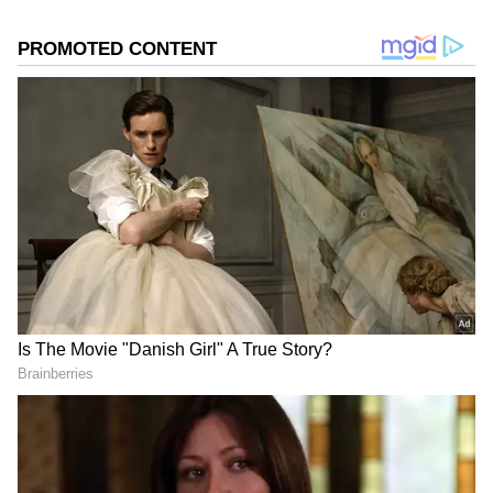
உள்ளது.
Fridge : ஃபிரிட்ஜில் இந்த ரகசிய பட்டனை
நோட் பண்ணிருக்கீங்களா..? இது எதுக்கு
யூஸ் ஆகும் தெரியுமா?
ஏசியாநெட் தமிழ்-ஐ உங்கள் முதன்மைத்
தேர்வாக்குங்கள்