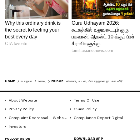
உணவுப் பொருளாகும். வாங்கிய அதே
நாளிலோ அல்லது அடுத்த நாளிலோ
சமைத்து சாப்பிடுவது சிறந்தது. சேமிக்க
வேண்டிய சூழ்நிலை ஏற்பட்டால், ஃபிரிட்ஜில்
உள்ள ஃபிரீசரில் வைத்திருப்பது நல்லது.
மீனில் கடுமையான துர்நாற்றம்,
பிசுபிசுப்பான தன்மை அல்லது நிறமாற்றம்
ஏற்பட்டிருந்தால் அதை சாப்பிடக் கூடாது.
HOME
உடல்நலம்
உணவு
FRIDGE : சிக்கன், மட்டன், மீன் எத்தனை நாட்கள் ஃபிரிட்ஜில் ஃப்ரெஷ்ஷாக இருக்கும்?
உடனே தூக்கிவீசி விடுங்கள்.
About Website
Terms Of Use
5
Privacy Policy
CSAM Policy
5
Complaint Redressal - Website
Compliance Report Digital
Investors
FOLLOW US ON
DOWNLOAD APP