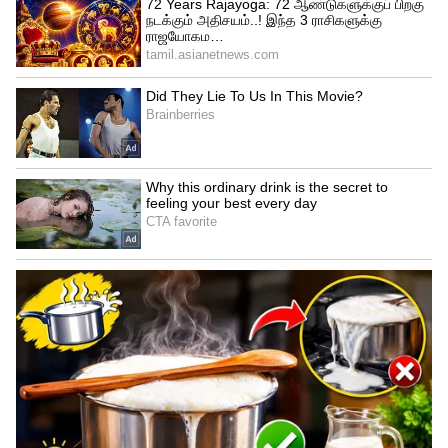
ஏற்படாத வகையில் நன்றாக மூடி வைப்பது
மிகவும் அவசியம். மட்டனில் உள்ள
கொழுப்பு மற்ற உணவுகளின் வாசனையை
எளிதில் உறிஞ்சும் தன்மை கொண்டது.
துர்நாற்றம் வீசுவது, நிறம் மாறுவது
அல்லது பிசுபிசுப்பாக இருப்பது போன்ற
அறிகுறிகள் இருந்தால் அந்த இறைச்சியை
உடனே அகற்ற வேண்டும்.