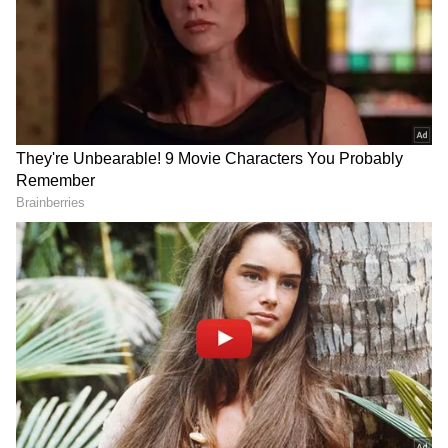
2
5
Image Credit :
Gemini AI
கோழிக்கறியை எத்தனை நாட்கள்
வைத்திருக்கலாம்?
பச்சைக் கோழிக்கறியை சாதாரணமாக