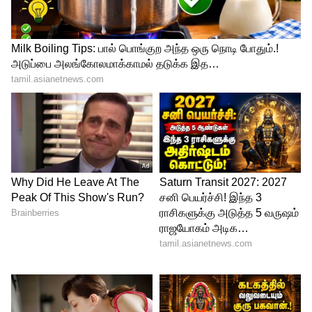
4
5
Image Credit :
Asianet News
மீனை எவ்வளவு விரைவில் பயன்படுத்த
வேண்டும்?
மீன் மிகவும் விரைவாக கெட்டுப்போகும்