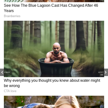
ஃபிரிட்ஜில் வைத்தால், 1 முதல் 2
நாட்களுக்குள் சமைத்து பயன்படுத்துவது
நல்லது. அதற்கு மேல் வைத்தால் அதன்
தரம் குறையத் தொடங்கும். நீண்ட நாட்கள்
சேமிக்க வேண்டுமெனில், காற்றுப் புகாத
வகையில் சீல் செய்யப்பட்ட பையில்
வைத்து ஃபீசரில் வைக்கலாம்.
கோழிக்கறியில் துர்நாற்றம், நிறமாற்றம்
அல்லது பிசுபிசுப்பான தன்மை இருந்தால்
அதை பயன்படுத்தக் கூடாது.
PREV
NEXT