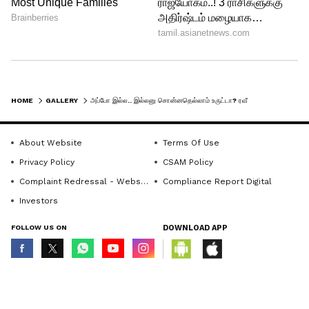
ஆனால் தற்போது ஐஷு துருவி துருவி
மணியிடம்... ரவீனா உடன் உள்ள உறவு
குறித்து கேட்க, தன்னுடைய தோழி
கேட்பதால் வேறு வழியின்று காதலிக்கும்
தகவலை கூறி உள்ளார். இதுபற்றி
HOME
GALLERY
அப்போ இல்ல.. இல்லனு சொன்னதெல்லாம் உருட்டா? ரவீனாவை காதலிக்கும் மேட்டரை பிக்பாஸ் வீட்டில் ஓப்பன் செய்த மணி!
ரவீனாவிடம், உன்னை கேட்காமல் நான்
ஐஷுவிடம் கூறி விட்டேன் என சொல்ல,
About Website
Terms Of Use
அவர் செம்ம டென்க்ஷன் ஆகிறார்.
Privacy Policy
CSAM Policy
Complaint Redressal - Website
Compliance Report Digital
Investors
FOLLOW US ON
DOWNLOAD APP
© Copyright 2026 Asianxt Digital Technologies Private Limited (Formerly
known as Asianet News Media & Entertainment Private Limited) | All Rights
Reserved