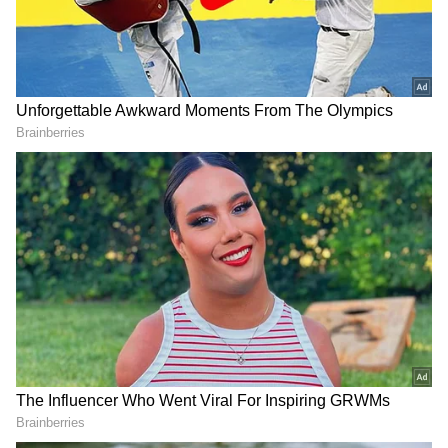
2
7
Raveena Mani Relationship:
இந்த சந்தேகத்துக்கு தீனி போடும் விதமாக,
ரவீனாவின் இன்ஸ்டா பேஜை அலசி
ஆராய்ந்ததில்... டான்ஸ் பிரபலமான
மணியும் - ரவீனாவும் ஏற்கனவே நன்கு
பழக்கமானவர்கள் என்பது தெரியவந்தது.