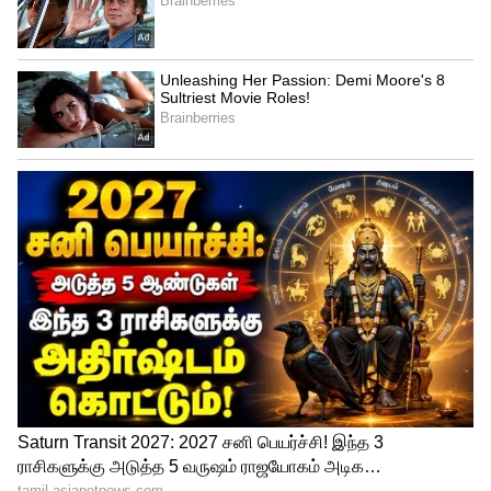
Bigg boss season 7 lovers:
இதனை விசித்ரா, ஐஷு, பிரதீப் ஆகியோர்
நேரடியாக கேட்டு விட்டாலும்... மற்றவர்கள்
பின்னால் பேசிக்கொள்கிறார்கள்.
எல்லோரும் கேட்ட போது, நாங்கள்
காதலர்கள் இல்லை, நண்பர்கள் தான்
என்றும், இதுவரை நாங்க காதலிப்பது
குறித்து யோசிக்கவில்லை, நீங்களே பேசி
காதலை வரவெச்சுடுவீங்க என செம்ம
உருட்டு உருட்டி வந்தனர்.