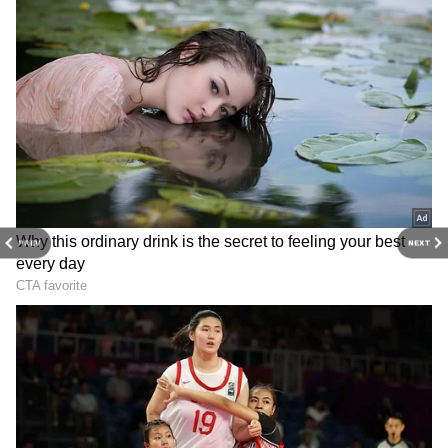
அதே போல் இருவரும், வெளிநாடுகளுக்கு,
சுற்றுலா சென்று ரொமான்டிக்
பாடல்களுக்கு ரீலிஸ் செய்து
வெளியிட்டதால், இருவரும்
காதலிக்கிறார்களா? என்கிற சந்தேகமும்
எழுந்தது.
Leo First Review: லியோவில் அளவுக்கு
PREV
NEXT
அதிகமான வன்முறை மற்றும் கொடூர
காட்சிகள்! வெளியானது முதல்
விமர்சனம்!
3