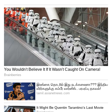
பலருக்கு சந்தேகத்தை ஏற்படுத்தியது.
4
7