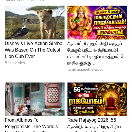
டீப் நெக் கவர்ச்சியில் லோ ஆங்கில்
போஸ் கொடுத்த ரம்யா பாண்டியன்!
பார்த்தாலே போதை ஏற்றும் ஸ்டன்னிங்
போட்டோஸ்!
5
7
Mani Confirmed Love: