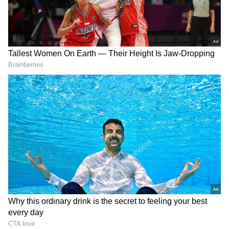
7
Raveena Mother Clarify:
இந்த தகவல் சமூக வலைத்தளத்தில்
வைரலாக, ரவீனாவின் அம்மா... மணி
மற்றும் ரவீனா இருவரும் பல
வருடங்களாகவே நல்ல நண்பர்கள் என
தெரிவிதித்தார். இதை தொடர்ந்து மணி -
ரவீனா இருவரும் பிக்பாஸ் வீட்டில் நட்பை
தாண்டி, காதலர்கள் போல் சுற்றி வந்தது...