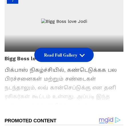
7
Read Full Gallery
Bigg Boss love Jodi
பிக்பாஸ் நிகழ்ச்சியில், கண்டெடுக்கக பல
பிரச்சனைகள் மற்றும் சண்டைகள்
நடந்தாலும், லவ் கான்செப்டுக்கு என தனி
ரசிகர்கள் கூட்டம் உள்ளது. அப்படி இந்த
முறை யார் காதல் ஜோடிகளாக
மாறுவார்கள் என்கிற எதிர்பார்ப்பு
ஆரம்பத்தில் இருந்தே ரசிகர்கள் மத்தியில்