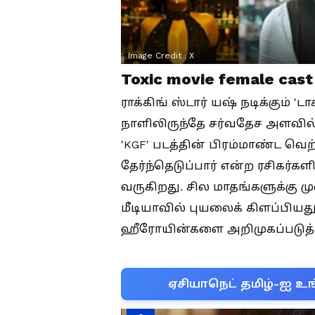
Image Credit :
X
Toxic movie female cast
ராக்கிங் ஸ்டார் யஷ் நடிக்கும் 'டா
நாளிலிருந்தே சர்வதேச அளவில்
'KGF' படத்தின் பிரம்மாண்ட வெற
தேர்ந்தெடுப்பார் என்ற ரசிகர்
வருகிறது. சில மாதங்களுக்கு மு
மீடியாவில் புயலைக் கிளப்பியது.
ஹீரோயின்களை அறிமுகப்படுத்து
ஏசியாநெட் தமிழ்-ஐ உங