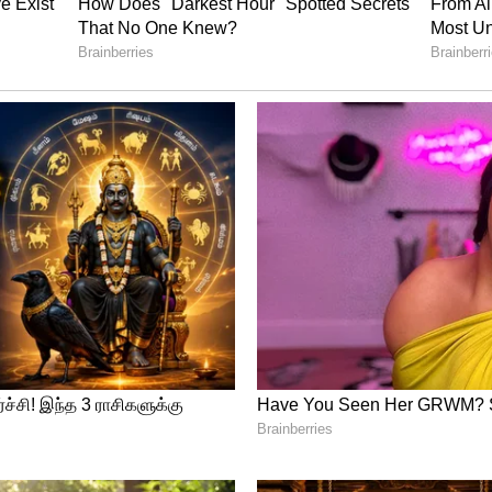
தேதியைக் குறித்து வைக்கும் நேரம்
ட ஆக்‌ஷன் திரைப்படம் ஆகஸ்ட் 26 அன்று உலகம்
ொத்தத்தில், யஷ் இந்த முறை வெறும் மாஸ்
ஸ்டார் காஸ்ட் மூலம் பாக்ஸ் ஆபிஸை அடித்து
க்ஸிக்' ரிலீஸுக்காக ஆவலுடன் காத்திருக்கிறது.