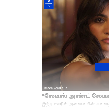
2
5
Image Credit :
X
"லேடீஸ் அண்ட் லேடீ
இந்த டீசரில் அனைவரின் கவனத்த