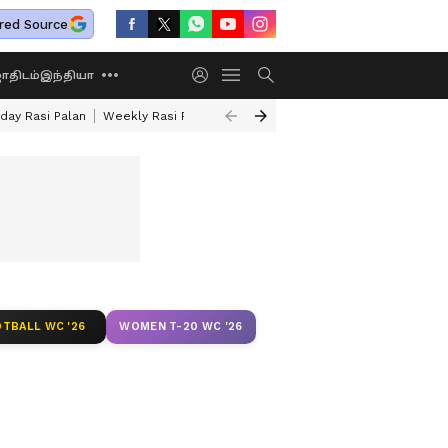
red Source
திடம்
இந்தியா
day Rasi Palan
Weekly Rasi Palan
Sun Transit 2026
Rare Astrology Y
TBALL WC '26
WOMEN T-20 WC '26