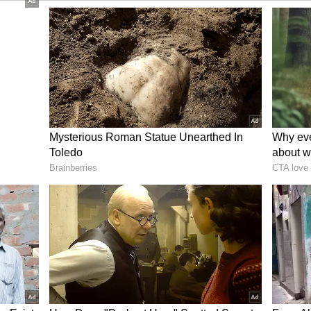
ின்களின் என்ட்ரி
, படத்தில் நடிக்கும் ஐந்து ஸ்டார்
ென்னிந்தியாவின் லேடி சூப்பர் ஸ்டார்
ன கியாரா அத்வானி, ஹுமா குரேஷி, தாரா
ின் தற்போதைய க்ரஷ் ருக்மிணி வசந்த்
கிய நாயகிகள். இவ்வளவு பெரிய நட்சத்திரப்
வது இந்திய சினிமாவிலேயே ஒரு அபூர்வமான
படத்தில் தனித்துவமான மற்றும் கதைக்குத்
் இருப்பதாகக் கூறப்படுகிறது.
கீது மோகன்தாஸ் இந்தப் படத்திற்கு ஆக்‌ஷன்-
்கிங் ஸ்டைலும், யஷ்ஷின் மாஸ் இமேஜும்
ு குளோபல் சினிமாவாக மாற்றியுள்ளது. KVN
ன் மான்ஸ்டர் மைண்ட்ஸ் நிறுவனங்கள்
ரிக்கின்றன.