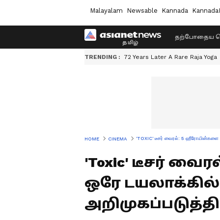
Malayalam
Newsable
Kannada
Kannada
தற்போதைய ச
TRENDING :
72 Years Later A Rare Raja Yoga
'TOXIC' டீசர் வைரல்: 5 ஹீரோயின்களை 
HOME
CINEMA
'Toxic' டீசர் வ
ஒரே டயலாக்கில்
அறிமுகப்படுத்த