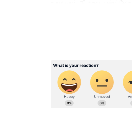
குரல் தான். "லேடீஸ் அண்ட் லே
டயலாக் மூலம், படத்தில் நடிக்
செய்துள்ளார். இந்த ஒரு டயலாக்
எவ்வளவு முக்கியத்துவம் இரு
யஷ்ஷின் வித்தியாசமான மேனரிச
ரசிகர்களின் ஃபேவரைட் ஆக மாற
Related Articles
டாக்ஸிக் படத்திற்க
யாஷ் வாங்கிய சம்
எவ்வளவு தெரியுமா