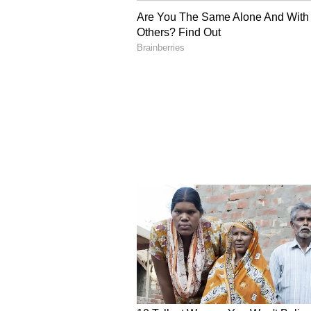
ஐந்து ஸ்டார் ஹீரோய
இந்த டீசரின் மிகப்பெரிய ஹைலைட்
ஹீரோயின்களின் என்ட்ரி தான். த
நயன்தாரா, பாலிவுட் அழகிகளா
சுதாரியா மற்றும் சாண்டல்வுட்ட
ஆகியோர் இந்தப் படத்தின் முக்
பட்டாளம் ஒரே படத்தில் இணை
விஷயம். ஒவ்வொரு நடிகைக்கும் 
திருப்பம் தரும் கதாபாத்திரங்கள
தேசிய விருது பெற்ற இயக்குநர் 
கட் சொல்கிறார். அவருடைய மேக
சேர்ந்து 'டாக்ஸிக்' படத்தை ஒர
புரொடக்‌ஷன்ஸ் மற்றும் யஷ்ஷி
இணைந்து இந்தப் படத்தைத் தயா