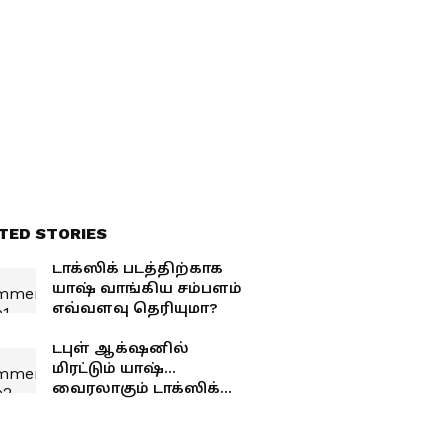
TED STORIES
டாக்ஸிக் படத்திற்காக
யாஷ் வாங்கிய சம்பளம்
எவ்வளவு தெரியுமா?
டபுள் ஆக்‌ஷனில்
மிரட்டும் யாஷ்...
வைரலாகும் டாக்ஸிக்
படத்தின் அடிபொலி டீசர்..!