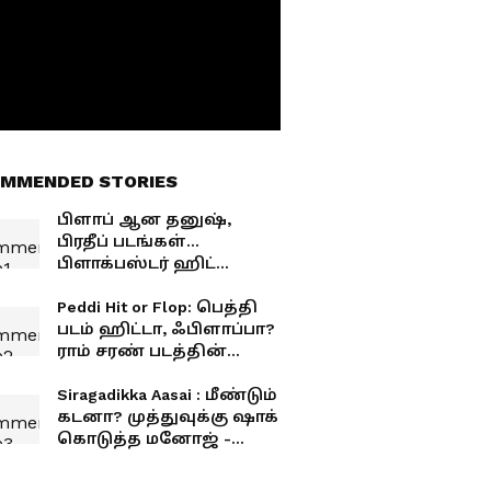
MMENDED STORIES
பிளாப் ஆன தனுஷ்,
பிரதீப் படங்கள்...
பிளாக்பஸ்டர் ஹிட்
கொடுத்த சூர்யா -
கோலிவுட்டின் 6 மாத
Peddi Hit or Flop: பெத்தி
ரிப்போர்ட் இதோ
படம் ஹிட்டா, ஃபிளாப்பா?
ராம் சரண் படத்தின்
வசூல் ரிப்போர்ட்
வெளியானது!
Siragadikka Aasai : மீண்டும்
கடனா? முத்துவுக்கு ஷாக்
கொடுத்த மனோஜ் -
ஸ்வேதாவிடம் காதலை
சொன்ன மிஷ்ரா