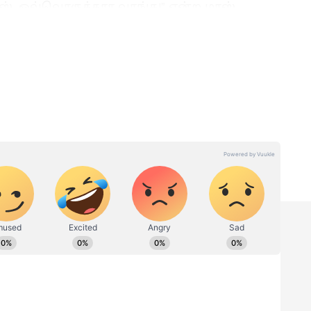
டீஸ், ஒவ்வொருத்தரா வாங்க!" என்ற மாஸ்
கும் பவர்ஃபுல் ஹீரோயின்களை யஷ் அறிமுகம்
கே, படத்தில் பெண் கதாபாத்திரங்களுக்கு
க்கிறது என்பதை மறைமுகமாக சொல்கிறது.
ம் மற்றும் இந்த டயலாக் டெலிவரி, இப்போது
ியுள்ளது.
ாக
டபுள் ஆக்‌ஷனில் மிரட்டும்
பளம்
யாஷ்... வைரலாகும்
?
டாக்ஸிக் படத்தின்
அடிபொலி டீசர்..!