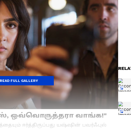
RELA
READ FULL GALLERY
ஸ், ஒவ்வொருத்தரா வாங்க!"
ையும் ஈர்த்திருப்பது யஷ்ஷின் பவர்ஃபுல்