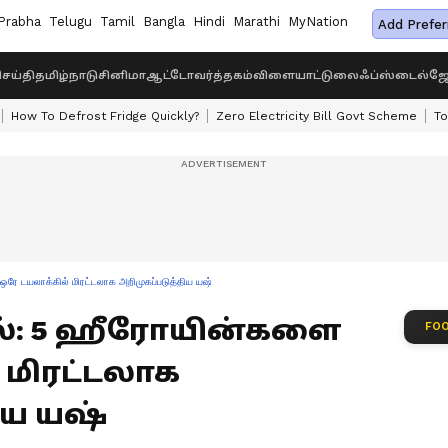
Prabha
Telugu
Tamil
Bangla
Hindi
Marathi
MyNation
Add Prefer
ெய்தி
தமிழ்நாடு
சினிமா
ஆட்டோ
வர்த்தகம்
விளையாட்டு
லைஃப்ஸ்டைல்
ஜோ
How To Defrost Fridge Quickly?
Zero Electricity Bill Govt Scheme
To
ஒரே டயலாக்கில் மிரட்டலாக அறிமுகப்படுத்திய யஷ்
ைரல்: 5 ஹீரோயின்களை
FOO
 மிரட்டலாக
ிய யஷ்