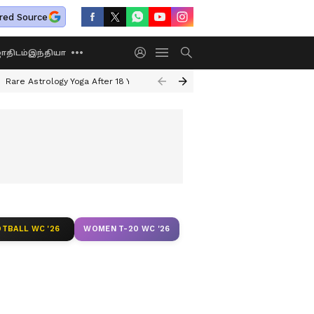
red Source
திடம்
இந்தியா
Rare Astrology Yoga After 18 Years
Dwi Pushkar Yoga 2026
Guru Peyar
TBALL WC '26
WOMEN T-20 WC '26