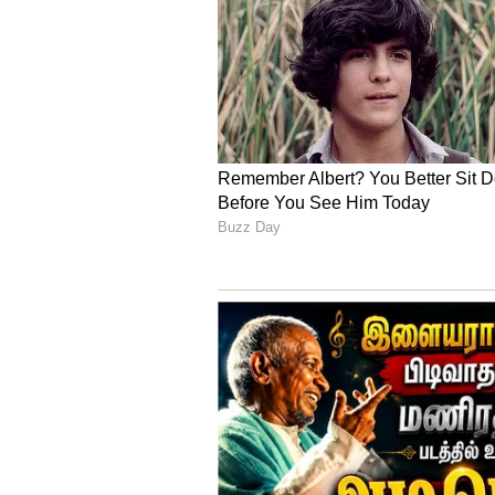
வெளியாகி உள்ளது. வழக்கமாக 
வாரமோ அல்லது இரண்டு வாரங்
வழக்கம். ஆனால் லியோ படத்து
உள்ளதாக அறிவித்துள்ளனர்.
4
4