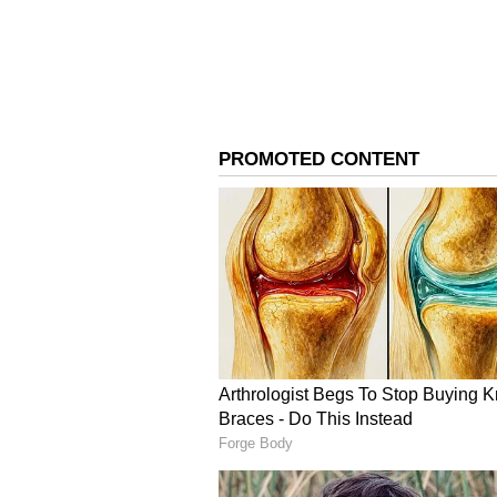
Leo vijay
லியோ படத்தின் ஆடியோ லாஞ்ச் 
வெளியாகும் என எதிர்பார்த்து கா
கொடுக்கும் விதமாக அப்படத்தின்