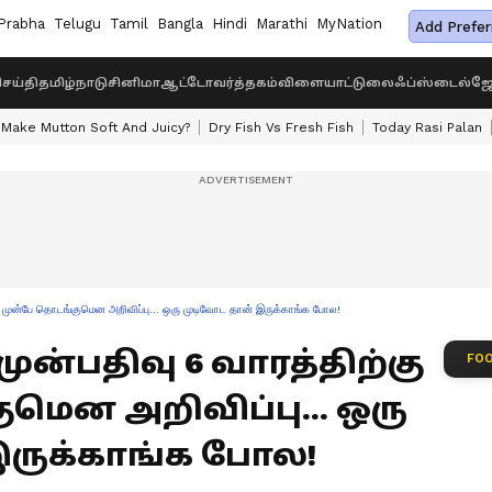
Prabha
Telugu
Tamil
Bangla
Hindi
Marathi
MyNation
Add Prefer
ெய்தி
தமிழ்நாடு
சினிமா
ஆட்டோ
வர்த்தகம்
விளையாட்டு
லைஃப்ஸ்டைல்
ஜோ
Make Mutton Soft And Juicy?
Dry Fish Vs Fresh Fish
Today Rasi Palan
கு முன்பே தொடங்குமென அறிவிப்பு... ஒரு முடிவோட தான் இருக்காங்க போல!
ுன்பதிவு 6 வாரத்திற்கு
FOO
மென அறிவிப்பு... ஒரு
இருக்காங்க போல!