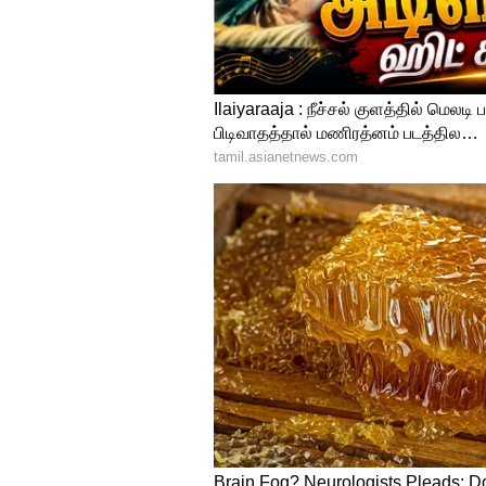
Leo Pre Booking
அதன்படி இங்கிலாந்தில் லி
வாங்கி உள்ள அஹிம்சா நிறுவனம