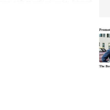
்ளன. தற்போது ஷூட்டிங் முடிந்து பின்னணி
 வருகிறது. விரைவில் லியோ படத்தின்
து. முதலில் வெளிநாட்டில் ஆடியோ லாஞ்ச்
 நிலையில், இறுதியாக சென்னையிலேயே
டமிட்டுள்ளதாக தகவல்கள் வெளியாகி உள்ளன.
யுடன் சேர்ந்து அரசியலிலும் கலக்க
 பட விழா மூலம் வெளிவந்த உண்மை