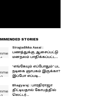
MMENDED STORIES
Siragadikka Aasai :
பணத்துக்கு ஆசைப்பட்டு
மனநலம் பாதிக்கப்பட்ட
பெண்ணுக்கு தாலிகட்டும்
மனோஜ்... காத்திருக்கும்
‘எங்கேயும் எப்போதும்’ பட
செம ட்விஸ்ட்
நடிகை ஞாபகம் இருக்கா?
இப்போ எப்படி
இருக்காங்க தெரியுமா?
Bhagyaraj : பாரதிராஜா
திட்டியதால் கோபத்தில்
லெட்டர்
எழுதிவைத்துவிட்டு
எஸ்கேப் ஆன