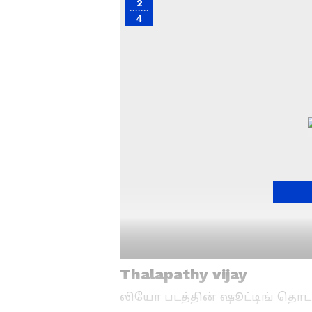
2
4
Thalapathy vijay
லியோ படத்தின் ஷூட்டிங் தொடங்