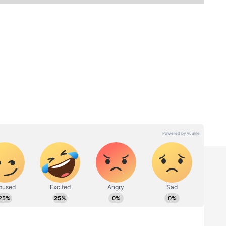
த படம், கமல்ஹாசனின் நடிப்புத் திறனை
த்தியது. தந்தை மற்றும் மகன் என இரட்டை
ார். மனைவியின் மரணத்திற்கு
ைக்கும் கைதியின் கதையும், சட்டத்தின்
ரியின் பயணமும் இணைந்த இந்த படம், கடைசி
 குறிப்பாக கிளைமாக்ஸில் வரும்
யப்படுத்தின.
கமல்...
Bharathiraja : வீட்டையே
அடகு வச்சு பாரதிராஜா
்
எடுத்த படம்...
ட்
பட்டிதொட்டியெங்கும் ஹிட்