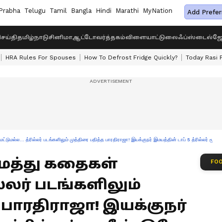
Prabha
Telugu
Tamil
Bangla
Hindi
Marathi
MyNation
Add Prefer
ெய்தி
தமிழ்நாடு
சினிமா
ஆட்டோ
வர்த்தகம்
விளையாட்டு
லைஃப்ஸ்டைல்
ஜோ
HRA Rules For Spouses
How To Defrost Fridge Quickly?
Today Rasi 
மல்ல... த்ரில்லர் படங்களிலும் முத்திரை பதித்த பாரதிராஜா! இயக்குநர் இமயத்தின் டாப் 5 த்ரில்லர் மூவ
ிராமத்து கதைகள்
FOO
ில்லர் படங்களிலும்
 பாரதிராஜா! இயக்குநர்