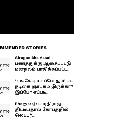
MMENDED STORIES
Siragadikka Aasai :
பணத்துக்கு ஆசைப்பட்டு
மனநலம் பாதிக்கப்பட்ட
பெண்ணுக்கு தாலிகட்டும்
மனோஜ்... காத்திருக்கும்
‘எங்கேயும் எப்போதும்’ பட
செம ட்விஸ்ட்
நடிகை ஞாபகம் இருக்கா?
இப்போ எப்படி
இருக்காங்க தெரியுமா?
Bhagyaraj : பாரதிராஜா
திட்டியதால் கோபத்தில்
லெட்டர்
எழுதிவைத்துவிட்டு
எஸ்கேப் ஆன