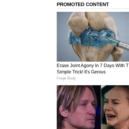
Image Credit :
X
கேப்டன் மகள்
அதிரடி மற்றும் அரசியல் சதி
குஷ்பூ முக்கிய கதாபாத்திரத்தில்
ஏற்படுத்தும் சதித்திட்டத்தை 
நகர்கிறது. பரபரப்பான திரைக்
ரசிகர்களை கவர்ந்தது. மேலும், 
இது என்பது குறிப்பிடத்தக்கது.