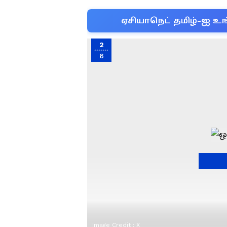
ஏசியாநெட் தமிழ்-ஐ உங
2
6
Image Credit :
X