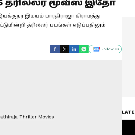
5 த்ரில்லர் மூவீஸ் இதோ
ms : இயக்குநர் இமயம் பாரதிராஜா கிராமத்து
மின்றி த்ரில்லர் படங்கள் எடுப்பதிலும்
Follow Us
LATE