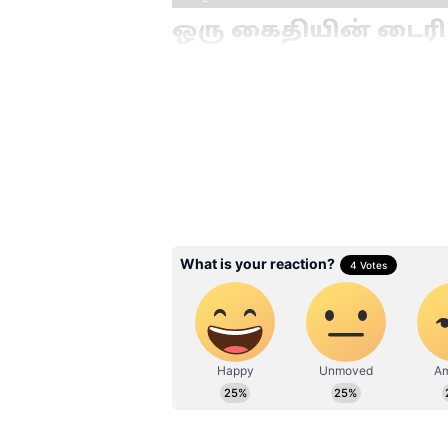
ஒரு கைதியின் டைரி
1985-ஆம் ஆண்டு வெளியான இந்
வேறொரு கோணத்தில் வெளிப்படு
வேடங்களில் கமல் நடித்திருந்த
காரணமானவர்களை பழிவாங்க நின
பக்கம் நிற்கும் காவல் அதிகா
வரை சஸ்பென்ஸை தக்கவைத்தது.
திருப்பங்கள் ரசிகர்களை ஆச்சரி
Related Articles
Bharathiraja : ஹீரோ 
வில்லன் ரஜினி;
பாரதிராஜாவை தமிழ
சினிமாவின் டிரெண்