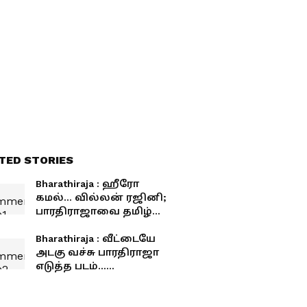
பாக்யராஜ்... ஷூட்டிங்
ஸ்பாட் சீக்ரெட்
TED STORIES
Bharathiraja : ஹீரோ
கமல்... வில்லன் ரஜினி;
பாரதிராஜாவை தமிழ்
சினிமாவின் டிரெண்ட்
செட்டராக மாற்றிய படம்
Bharathiraja : வீட்டையே
பற்றி தெரியுமா?
அடகு வச்சு பாரதிராஜா
எடுத்த படம்...
பட்டிதொட்டியெங்கும் ஹிட்
அடித்த கதை தெரியுமா?