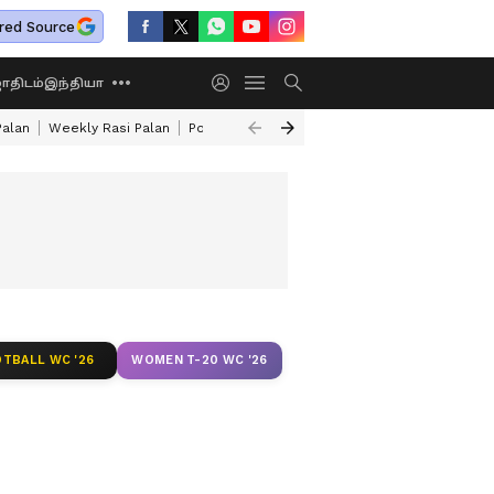
red Source
திடம்
இந்தியா
Palan
Weekly Rasi Palan
Powerful Rahu Transit
How To Make Mutton 
ீஸ் இதோ
TBALL WC '26
WOMEN T-20 WC '26