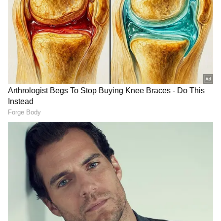
(ஹேட்டர்ஸ்) பற்றி அவர் கொடுத்த ஒரு
பதில் இப்போது சோஷியல் மீடியாவில் செம
வைரலாகி வருகிறது.
ஏசியாநெட் தமிழ்-ஐ உங்கள் முதன்மைத்
தேர்வாக்குங்கள்