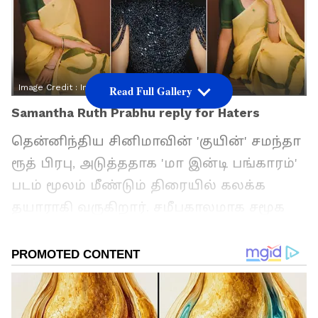
Image Credit :
Instagram
Read Full Gallery
Samantha Ruth Prabhu reply for Haters
தென்னிந்திய சினிமாவின் 'குயின்' சமந்தா
ரூத் பிரபு, அடுத்ததாக 'மா இன்டி பங்காரம்'
படம் மூலம் மீண்டும் திரையில் கலக்க
தயாராகி வருகிறார். சமீபகாலமாக சமூக
வலைதளங்களில் ஆக்டிவாக இருக்கும்
சமந்தா, ரசிகர்களுடன் நடத்திய கேள்வி-
பதில் செஷனில் பல சுவாரஸ்யமான
விஷயங்களைப் பகிர்ந்து கொண்டார்.
குறிப்பாக, தன்னை வெறுப்பவர்கள்