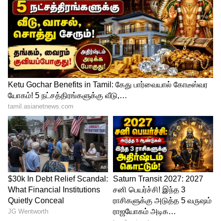
சீக்ரெட்டையும் உடைத்துள்ளார். 'மா இன்டி
பங்காரம்' படத்தின் கதாநாயகி தேர்விற்கு
படக்குழு முதலில் நடிகை சாய் பல்லவியை
தான் அணுகியதாம். ஆனால், சாய்
பல்லவியின் டேட்ஸ் பிரச்சினை காரணமாக,
அந்த வாய்ப்பு கடைசியாக சமந்தாவுக்கு
வந்துள்ளது. இதுபற்றி பேசிய சமந்தா,
"நான் இந்தப் படத்தை
தேர்ந்தெடுக்கவில்லை, இந்தப் படம் தான்
என்னைத் தேர்ந்தெடுத்தது" என்று
எமோஷனலாகக் கூறினார். மேலும், தனது
கேரக்டருக்கு ஏற்றவாறு படத்தின் கதையில்
சில மாற்றங்கள் செய்யப்பட்டதாகவும் அவர்
தெரிவித்தார். சாய் பல்லவியைப் பாராட்டிய