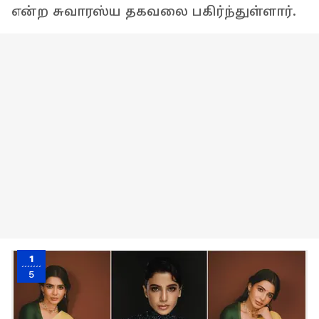
என்ற சுவாரஸ்ய தகவலை பகிர்ந்துள்ளார்.
1
5