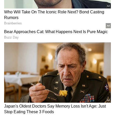
2
5
Image Credit :
Instagram
ஹேட்டர்ஸ்-க்கு பதிலடி கொடுத்த சமந்தா
இன்ஸ்டாகிராம் ஸ்டோரியில் ரசிகர்களின்
கேள்விகளுக்கு சமந்தா பதிலளித்துக்
கொண்டிருந்தார். அப்போது ரசிகர் ஒருவர்,