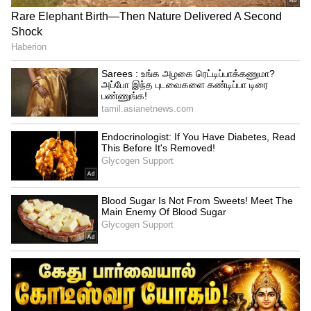
Samantha: 15 வருஷமா சகிச்சிட்டு
இருக்கேன்... கணவர் பற்றி
முதல்முறையாக பேசிய சமந்தா...!
சமந்தா நடிப்பில் வெளியாகி பாக்ஸ்
ஆபிசில் அதிகம் வசூல் செய்த டாப் 5
படங்கள் பற்றி தெரியுமா?
3
5
Image Credit :
Instagram
சாய் பல்லவிதான் முதல் சாய்ஸ்!
இதே உரையாடலில் சமந்தா ஒரு பெரிய