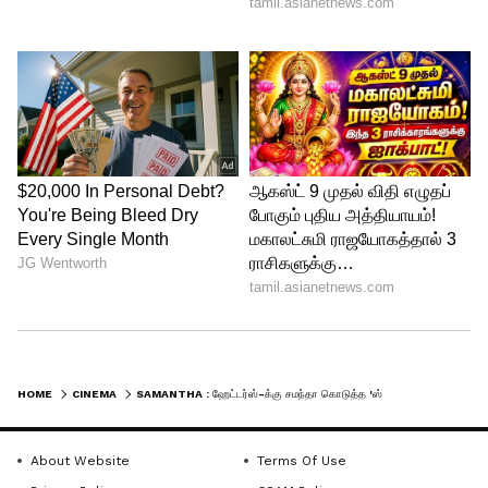
சமந்தா, எதிர்காலத்தில் தனது சொந்த
தயாரிப்பு நிறுவனத்தின் கீழ் அவருடன்
இணைந்து பணியாற்ற விரும்புவதாகவும்
விருப்பம் தெரிவித்தார்.
HOME
CINEMA
SAMANTHA : ஹேட்டர்ஸ்-க்கு சமந்தா கொடுத்த 'ஸ்வீட்' பதிலடி... சாய் பல்லவி பற்றி சொன்ன டாப் சீக்ரெட்!
About Website
Terms Of Use
4