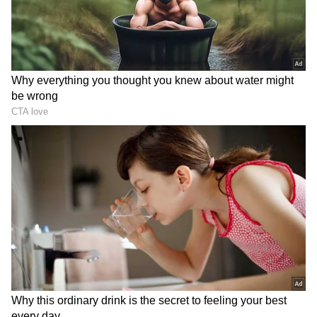
ps 1
இரண்டு தலைமுறைகளாக கல்கி
கிருஷ்ணமூர்த்தியின் பொன்னியின்
செல்வன் நாவலை படமாக்க பலர் முயற்சி
செய்துவிட்ட வேலைகள் தற்போது அந்த
கனவை நினைவாக்கியுள்ளார்
மணிரத்தினம்.
மேலும்
செய்திகளுக்கு...
அறிமுகப்படுத்திய
இயக்குனருக்கு கைகொடுத்த
ராமராஜன்...என்ன செய்தார் தெரியும்?