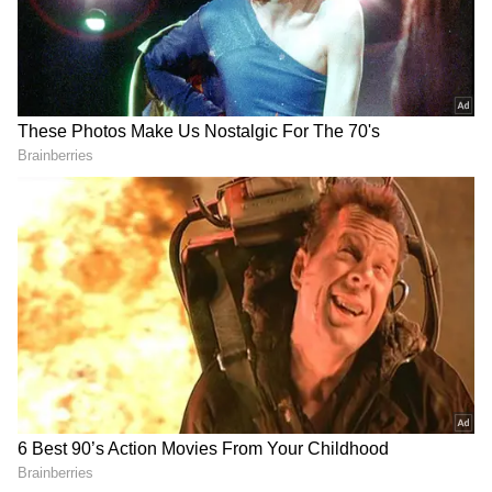
ps 1
மணிரத்தினத்தின் கனவு படமான
பொன்னியின் செல்வன் தற்போது திரைக்கு
தயாராக இருக்கிறது. விக்ரம், ஜெயம் ரவி,
கார்த்தி, திரிஷா, ஐஸ்வர்யா ராய் என மிகப்
பெரிய நட்சத்திர பட்டாளங்கள் முக்கிய
ரோல்களில் நடிக்க சரத்குமார்,
பிரகாஷ்ராஜ், பிரபு உள்ளிட்டோர் துணை
வேடங்களில் நடித்துள்ளனர்.
ஏசியாநெட் தமிழ்-ஐ உங்கள் முதன்மைத்
தேர்வாக்குங்கள்