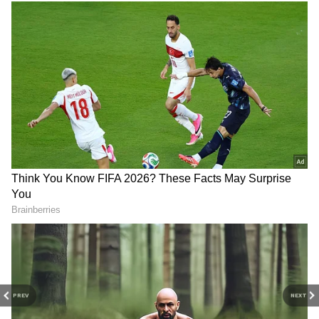
2
7
PREV
NEXT