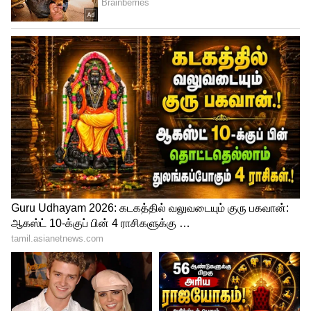
7
ps 1
இந்த படத்தின் டிரைலர் வெளியீட்டு விழா
சமீபத்தில் மிகப் பிரம்மாண்டமாக
நடைபெற்றத அந்த விழாவில் உலக
நாயகன் கமலஹாசன் முதல் ரஜினிகாந்த்,
சங்கர் என பலரும் கலந்து கொண்டு
சிறப்பித்தனர். மேடையில் அவர்களது
பேச்சுக்களும் வைரல் ஆகின.