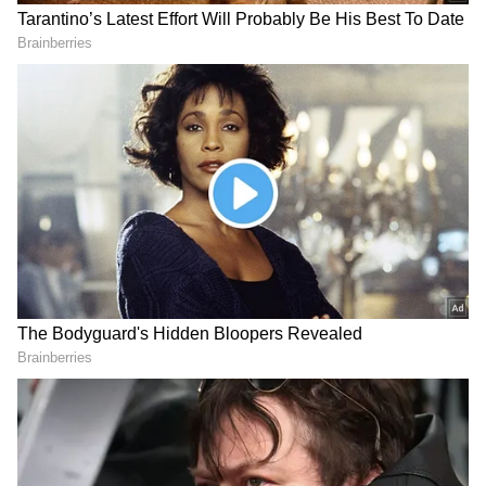
2
4
ramarajan
பின்னர் எங்க ஊரு பாட்டுக்காரன்,
செண்பகமே செண்பகமே, ஊர்காவல்காரன்,