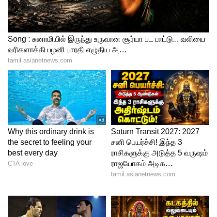
ramarajan
இந்நிலையில் ராமராஜன் குறித்த தகவலை
எழுத்தாளர் மற்றும் பத்திரிகையாளருமான
சூறா தனியார் தொலைக்காட்சி நிறுவனம்
ஒன்றிற்கு அளித்த பேட்டியில் கூறியுள்ளார்.
அதாவது ராமராஜனின் முதல் படமான நம்ம
ஊரு நல்ல ஊரு என்கிற படத்தை இயக்கிய
அழகப்பன் 'என் வழி தனி வழி என்ற
திரைப்படத்தை இயக்கியிருக்கிறார்.
ஆனால் அந்த படம் தோல்வியை
சந்தித்துள்ளது.
மேலும் செய்திகளுக்கு...
நகுல் என்னிடம்
பேசாததற்கு ரஜினி மகள்களும் ஒரு
காரணம்... புது குண்டை தூக்கிபோட்ட