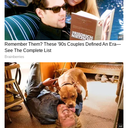
கொடுத்தது. சில திரை அரங்குகளில் ஒரு
வருடம் கூட இந்த படம் ஒட்டப்பட்டு 400
நாட்கள் ஓடியதற்கான சாதனையையும்
பெற்றது.
ஏசியாநெட் தமிழ்-ஐ உங்கள் முதன்மைத்
தேர்வாக்குங்கள்