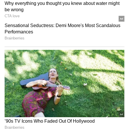
வெளியீட்டு விழாவின்போது 50 படங்கள்
வரை நாயகனாக நடிக்கும் ஒரே நடிகன்
நானாகத்தான் இருப்பேன். இதுவரை யாரும்
இதுபோன்ற புகழைப் பெறவில்லை. நூறு
கோடி ரூபாய் கொடுத்தாலும் தரங்கெட்ட
கதைகள் நடிக்க மாட்டேன் என வீரியமாக
பேசியிருந்தார் ராமராஜன்.