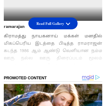
Read Full Gallery
ramarajan
கிராமத்து நாயகனாய் மக்கள் மனதில்
மிகப்பெரிய இடத்தை பிடித்த ராமராஜன்
கடந்த 1986 ஆம் ஆண்டு வெளியான நம்ம
ஊரு நல்ல ஊரு திரைப்படம் மூலம்
நாயகனாக அறிமுகமானார். அதை
தொடர்ந்து அவர் நடித்த பல படங்களும்
வெற்றி படங்களாகவே அமைந்தது.
கங்கை அமரன்இயக்கிய கரகாட்டக்காரன்
படம் 100 நாட்களுக்கு மேல் ஓடி மிகப் பெரிய
பிளாக்பஸ்டர் படமாய் வெற்றியை பெற்றுக்