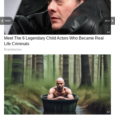
பாட்டுக்கு நான் அடிமை என அப்போதைய
உச்ச நட்சத்திரங்களாக இருந்த ரஜினிகாந்த்
கமலஹாசனை காட்டிலும் மிகப்பெரிய
PREV
NEXT
பேரையும் புகழையும் பெற்றிருந்தவர்
ராமராஜன்.
மேலும் செய்திகளுக்கு...
ஓடிடி-க்கு வரும்
விக்ரமின் கோப்ரா எப்ப ரிலீஸ் தெரியுமா?
44 படங்களில் தொடர்ந்து தனி ஹீரோவாக
நடித்துள்ள ராமராஜன் தற்பொழுது 10
வருடங்கள் கழித்து மீண்டும் ரீ. என்ட்ரி
கொடுத்துள்ளார். அதன்படி தற்போது
சாமானியன் என்னும் படத்தில்
நடித்துள்ளார். அந்த படத்தின் இசை